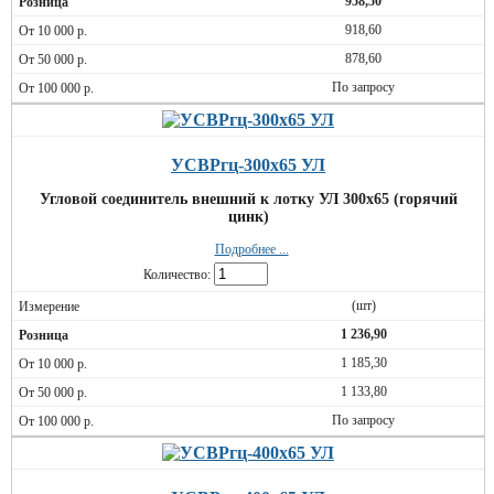
958,50
918,60
878,60
По запросу
УСВРгц-300х65 УЛ
Угловой соединитель внешний к лотку УЛ 300х65 (горячий
цинк)
Подробнее ...
Количество:
(шт)
1 236,90
1 185,30
1 133,80
По запросу