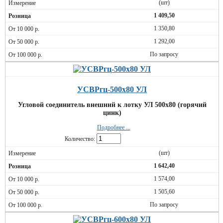
(шт)
1 409,50
1 350,80
1 292,00
По запросу
УСВРгц-500х80 УЛ
Угловой соединитель внешний к лотку УЛ 500х80 (горячий
цинк)
Подробнее ...
Количество:
(шт)
1 642,40
1 574,00
1 505,60
По запросу