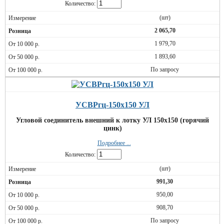
Количество:
(шт)
2 065,70
1 979,70
1 893,60
По запросу
УСВРгц-150х150 УЛ
Угловой соединитель внешний к лотку УЛ 150х150 (горячий
цинк)
Подробнее ...
Количество:
(шт)
991,30
950,00
908,70
По запросу