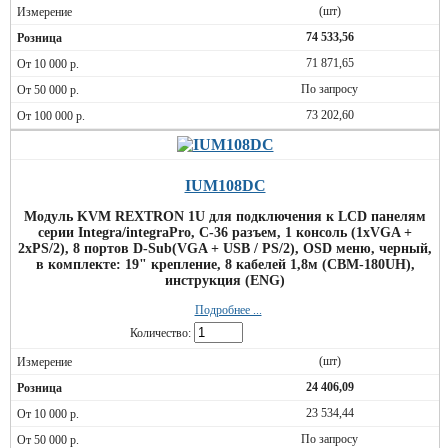
(шт)
74 533,56
71 871,65
По запросу
73 202,60
IUM108DC
Модуль KVM REXTRON 1U для подключения к LCD панелям
серии Integra/integraPro, C-36 разъем, 1 консоль (1хVGA +
2хPS/2), 8 портов D-Sub(VGA + USB / PS/2), OSD меню, черный,
в комплекте: 19" крепление, 8 кабелей 1,8м (CBM-180UH),
инструкция (ENG)
Подробнее ...
Количество:
(шт)
24 406,09
23 534,44
По запросу