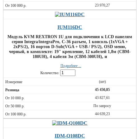
23 970,27
IUM116DC
Модуль KVM REXTRON 1U для подключения к LCD панелям
серии Integra/integraPro, C-36 разъем, 1 консоль (1хVGA +
2хPS/2), 16 портов D-Sub(VGA + USB / PS/2), OSD меню,
черный, в комплекте: 19" крепление, 12 кабелей 1,8м (CBM-
180UH), 4 кабеля 3м (CBM-300UH), и
Подробнее ...
Количество:
(шт)
45 450,85
43 827,61
По запросу
44 639,23
IDM-Q108DC