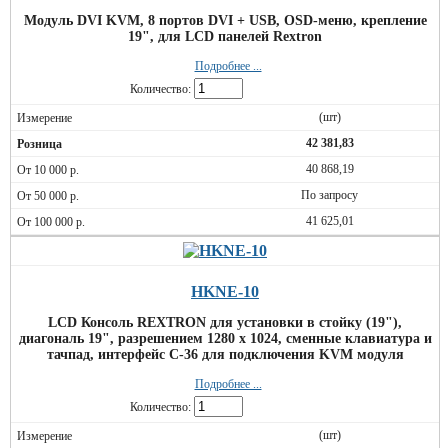
Модуль DVI KVM, 8 портов DVI + USB, OSD-меню, крепление
19", для LCD панелей Rextron
Подробнее ...
Количество:
(шт)
42 381,83
40 868,19
По запросу
41 625,01
HKNE-10
LCD Консоль REXTRON для установки в стойку (19"),
диагональ 19", разрешением 1280 x 1024, сменные клавиатура и
тачпад, интерфейс C-36 для подключения KVM модуля
Подробнее ...
Количество:
(шт)