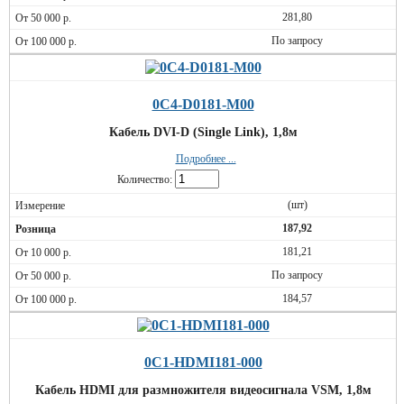
281,80
По запросу
0C4-D0181-M00
Кабель DVI-D (Single Link), 1,8м
Подробнее ...
Количество:
(шт)
187,92
181,21
По запросу
184,57
0C1-HDMI181-000
Кабель HDMI для размножителя видеосигнала VSM, 1,8м