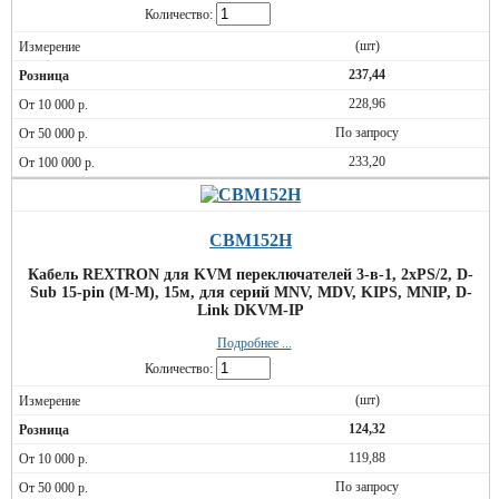
Количество:
(шт)
237,44
228,96
По запросу
233,20
CBM152H
Кабель REXTRON для KVM переключателей 3-в-1, 2xPS/2, D-
Sub 15-pin (M-M), 15м, для серий MNV, MDV, KIPS, MNIP, D-
Link DKVM-IP
Подробнее ...
Количество:
(шт)
124,32
119,88
По запросу