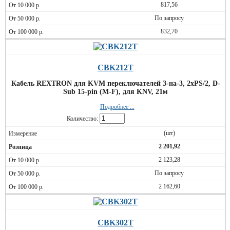
817,56
По запросу
832,70
CBK212T
Кабель REXTRON для KVM переключателей 3-на-3, 2xPS/2, D-
Sub 15-pin (M-F), для KNV, 21м
Подробнее ...
Количество:
(шт)
2 201,92
2 123,28
По запросу
2 162,60
CBK302T