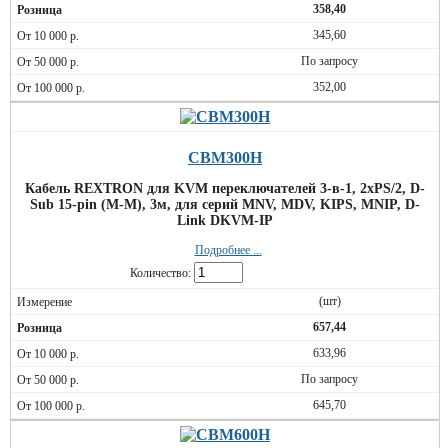
358,40
345,60
По запросу
352,00
CBM300H
Кабель REXTRON для KVM переключателей 3-в-1, 2xPS/2, D-
Sub 15-pin (M-M), 3м, для серий MNV, MDV, KIPS, MNIP, D-
Link DKVM-IP
Подробнее ...
Количество:
(шт)
657,44
633,96
По запросу
645,70