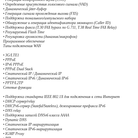
• Определение присутствия голосового сигнала (VAD)
• Динамический jitter-буфер
• Генерация сигнала прохождения вызова (FXS)
• Поддержка тонального/импульсного набора
• Обнаружение и генерация идентификатора звонящего (Caller ID)
• Поддержка факса (T.30 FAX bypass по G.711, T.38 Real Time FAX Relay)
• Регулируемый Flash Time
• Регулировка громкости (динамик/микрофон)
Программное обеспечение
Типы подключения WAN
• 3G/LTE1
• PPPoE
• IPv6 PPPoE
• PPPoE Dual Stack
• Статический IP / Динамический IP
• Статический IPv6 / Динамический IPv6
• PPTP/L2TP
Сетевые функции
• Поддержка стандарта IEEE 802.1X для подключения к сети Интернет
• DHCP-сервер/relay
• DHCPv6-сервер (Stateful/Stateless), делегирование префикса IPv6
• DNS relay
• Поддержка записей DNSv6 класса AAAA
• Dynamic DNS
• Статическая IP-маршрутизация
• Статическая IPv6-маршрутизация
• IGMP Proxy