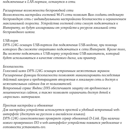
подключенные к LAN-портам, останутся в сети.
Расширенные возможности беспроводной сети
Возможность настройки гостевой Wi-Fi-сети позволит Вам создать отдельную
беспроводную сеть с индивидуальными настройками безопасности и ограничением
максимальной скорости. Устройства гостевой сети смогут подключиться к
Интернету, но будут изолированы от устройств и ресурсов локальной сети
беспроводного шлюза.
USB-порт
DPN-124G оснащен USB-портом для подключения USB-модема, при помощи
которого Вы сможете оперативно подключаться к сети Интернет. Кроме того,
Вы можете подключить к USB-порту устройства USB-накопитель, который
будет использоваться в качестве сетевого диска, или принтер.
Безопасность
Голосовой шлюз DPN-124G оснащен встроенным межсетевым экраном.
Расширенные функции безопасности позволяют минимизировать последствия
действий хакеров и предотвращают вторжения в локальную сеть и доступ к
нежелательным сайтам для ее пользователей.
Встроенный сервис Яндекс.DNS обеспечивает защиту от вредоносных и
мошеннических сайтов, а также позволяет ограничить доступ детей к
«взрослым» материалам.
Простая настройка и обновление
Для настройки устройства используется простой и удобный встроенный web-
интерфейс (доступен на русском и английском языках).
DPN-124G самостоятельно проверяет сервер обновлений D-Link. При наличии
нового проверенного ПО в web-интерфейсе устройства появится уведомление о
готовности установить его.