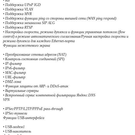
• RIP
• Поддержка UPnP IGD
• Поддержка VLAN
• Поддержка MVR
• Поддержка функции ping со стороны внешней сети (WAN ping respond)
• Поддержка механизма SIP ALG
• Поддержка RTSP
• Настройка скорости, режима дуплекса и функции управления потоком (flow
control) в режиме автоматического согласования/Ручная настройка скорости и
режима дуплекса для каждого Ethernet-порта
Функции межсетевого экрана
• Преобразование сетевых адресов (NAT)
• Контроль состояния соединений (SPI)
• IP-фильтр
• IPv6-фильтр
• MAC-фильтр
• URL-фильтр
• DMZ-зона
• Функция защиты от ARP- и DDoS-атак
• Виртуальные серверы
• Встроенный сервис контентной фильтрации Яндекс.DNS
VPN
• IPSec/PPTP/L2TP/PPPoE pass-through
• IPSec-туннели
Функции USB-интерфейса
• USB-модем1
• USB-накопитель