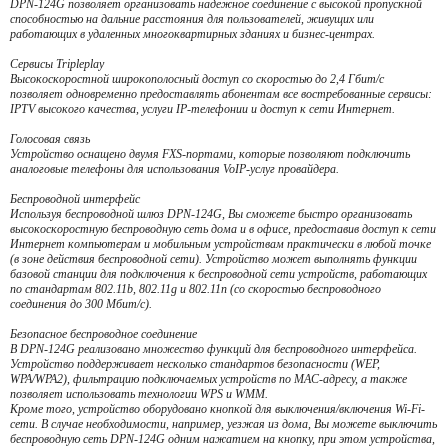
DPN-124G позволяет организовать надежное соединение с высокой пропускной
способностью на дальние расстояния для пользователей, живущих или
работающих в удаленных многоквартирных зданиях и бизнес-центрах.
Сервисы Tripleplay
Высокоскоростной широкополосный доступ со скоростью до 2,4 Гбит/с
позволяет одновременно предоставлять абонентам все востребованные сервисы:
IPTV высокого качества, услуги IP-телефонии и доступ к сети Интернет.
Голосовая связь
Устройство оснащено двумя FXS-портами, которые позволяют подключить
аналоговые телефоны для использования VoIP-услуг провайдера.
Беспроводной интерфейс
Используя беспроводной шлюз DPN-124G, Вы сможете быстро организовать
высокоскоростную беспроводную сеть дома и в офисе, предоставив доступ к сети
Интернет компьютерам и мобильным устройствам практически в любой точке
(в зоне действия беспроводной сети). Устройство может выполнять функции
базовой станции для подключения к беспроводной сети устройств, работающих
по стандартам 802.11b, 802.11g и 802.11n (со скоростью беспроводного
соединения до 300 Мбит/с).
Безопасное беспроводное соединение
В DPN-124G реализовано множество функций для беспроводного интерфейса.
Устройство поддерживает несколько стандартов безопасности (WEP,
WPA/WPA2), фильтрацию подключаемых устройств по MAC-адресу, а также
позволяет использовать технологии WPS и WMM.
Кроме того, устройство оборудовано кнопкой для выключения/включения Wi-Fi-
сети. В случае необходимости, например, уезжая из дома, Вы можете выключить
беспроводную сеть DPN-124G одним нажатием на кнопку, при этом устройства,