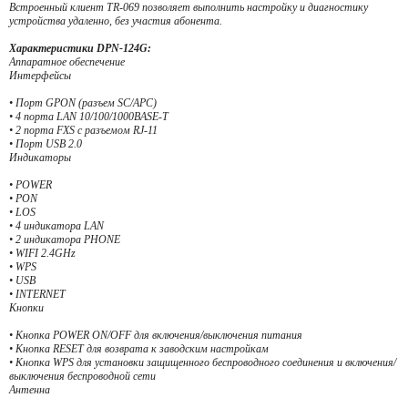
Встроенный клиент TR-069 позволяет выполнить настройку и диагностику
устройства удаленно, без участия абонента.
Характеристики DPN-124G:
Аппаратное обеспечение
Интерфейсы
• Порт GPON (разъем SC/APC)
• 4 порта LAN 10/100/1000BASE-T
• 2 порта FXS с разъемом RJ-11
• Порт USB 2.0
Индикаторы
• POWER
• PON
• LOS
• 4 индикатора LAN
• 2 индикатора PHONE
• WIFI 2.4GHz
• WPS
• USB
• INTERNET
Кнопки
• Кнопка POWER ON/OFF для включения/выключения питания
• Кнопка RESET для возврата к заводским настройкам
• Кнопка WPS для установки защищенного беспроводного соединения и включения/
выключения беспроводной сети
Антенна