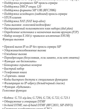
• Поддержка резервного SIP прокси-сервера
• Поддержка DHCP-опции 120
• Поддержка формата SIP URI (RFC3986)
• Поддержка исходящего (outbound) прокси-сервера
• STUN-клиент
• Поддержка NAT (NAT keep-alive)
• Типы вызовов: голосовой/модем/факс
• Настраиваемый пользователем план набора (dial plan)
• Определение источника и назначения вызова вручную (P2P)
• Набор номера E.164 (с правилом исключения ENUM)
Функции вызовов
• Прямой вызов IP-to-IP без прокси-сервера SIP
• Удержание/возобновление вызова
• Ожидание вызова
• Переадресация (безусловная, если занято, если нет ответа)
• Функция «не беспокоить»
• Блокировка скрытых номеров
• Быстрый набор
• Телефонная книга
• «Горячая» линия
• Коды быстрого доступа к специальным функциям
• Фильтрация по IP-адресу (белый/черный список)
• Функция «будильник»
Голосовые функции
• Кодеки: G.711 a/μ-law, G.729A, G.726, G.722, G.723.1
• Обнаружение и генерация DTMF
• In-band DTMF, out-of-band DTMF (RFC2833, SIP-INFO)
• Генерация комфортного шума (CNG)