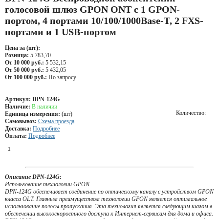
голосовой шлюз GPON ONT с 1 GPON-
портом, 4 портами 10/100/1000Base-T, 2 FXS-
портами и 1 USB-портом
Цена за (шт):
Розница:
5 783,70
От 10 000 руб.:
5 532,15
От 50 000 руб.:
5 432,05
От 100 000 руб.:
По запросу
Артикул:
DPN-124G
Наличие:
В наличии
Количество:
Единица измерения:
(шт)
Самовывоз:
Схема проезда
Доставка:
Подробнее
Оплата:
Подробнее
Описание DPN-124G:
Использование технологии GPON
DPN-124G обеспечивает соединение по оптическому каналу с устройством GPON
класса OLT. Главным преимуществом технологии GPON является оптимальное
использование полосы пропускания. Эта технология является следующим шагом в
обеспечении высокоскоростного доступа к Интернет-сервисам для дома и офиса.