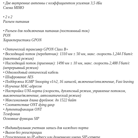
• Две внутренние антенны с коэффициентом усиления 3,5 дБи
Схема MIMO
• 2 x 2
Разъем питания
• Разъем для подключения питания (постоянный ток)
PON
Характеристики GPON
• Оптический трансивер GPON Class B+
• Восходящий поток (передатчик): 1310 нм ± 50 нм, макс. скорость 1,244 Гбит/с
(пакетный режим)
• Нисходящий поток (приемник): 1490 нм ± 10 нм, макс. скорость 2,488 Гбит/с
(непрерывный режим)
• Одномодовый оптический кабель
• Шифрование AES
• Поддержка IGMP Snooping v1/v2, 16 записей, включение/отключение, Fast leaving
• Изучение MAC-адресов
• Настройка UNI-порта (скорость, дуплексный режим, управление потоком,
выключение/включение, автоматический режим)
• Максимальная длина фреймов: до 1522 байт
• Соответствие ONT dying gasp
• Аутентификация ONT
Телефония
Основные функции SIP
• Индивидуальная учетная запись для каждого порта
• Вызов без регистрации
• Регистрация по IP-адресу или доменному имени SIP-сервера