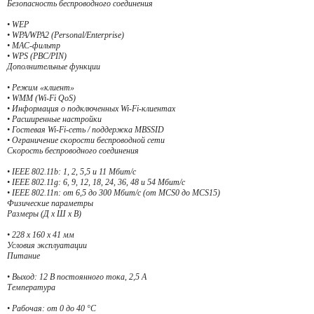
Безопасность беспроводного соединения
• WEP
• WPA/WPA2 (Personal/Enterprise)
• МАС-фильтр
• WPS (PBC/PIN)
Дополнительные функции
• Режим «клиент»
• WMM (Wi-Fi QoS)
• Информация о подключенных Wi-Fi-клиентах
• Расширенные настройки
• Гостевая Wi-Fi-сеть / поддержка MBSSID
• Ограничение скорости беспроводной сети
Скорость беспроводного соединения
• IEEE 802.11b: 1, 2, 5,5 и 11 Мбит/с
• IEEE 802.11g: 6, 9, 12, 18, 24, 36, 48 и 54 Мбит/с
• IEEE 802.11n: от 6,5 до 300 Мбит/с (от MCS0 до MCS15)
Физические параметры
Размеры (Д x Ш x В)
• 228 x 160 x 41 мм
Условия эксплуатации
Питание
• Выход: 12 В постоянного тока, 2,5 А
Температура
• Рабочая: от 0 до 40 °C