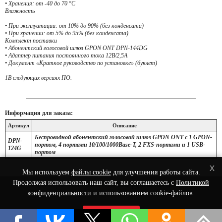
• Хранения: от -40 до 70 °C
Влажность
• При эксплуатации: от 10% до 90% (без конденсата)
• При хранении: от 5% до 95% (без конденсата)
Комплект поставки
• Абонентский голосовой шлюз GPON ONT DPN-144DG
• Адаптер питания постоянного тока 12В/2,5А
• Документ «Краткое руководство по установке» (буклет)
1В следующих версиях ПО.
Информация для заказа:
Артикул
Описание
Беспроводной абонентский голосовой шлюз GPON ONT с 1 GPON-
DPN-
портом, 4 портами 10/100/1000Base-T, 2 FXS-портами и 1 USB-
124G
портом
x
Мы используем
файлы cookie
для улучшения работы сайта.
Продолжая использовать наш сайт, вы соглашаетесь с
Политикой
© 2022 Интернет-Магазин сетевого оборудования - Nets-Shop.ru.
конфиденциальности
и использованием cookie-файлов.
Принять