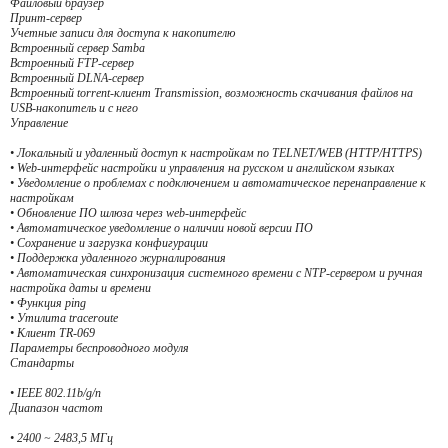
Файловый браузер
Принт-сервер
Учетные записи для доступа к накопителю
Встроенный сервер Samba
Встроенный FTP-сервер
Встроенный DLNA-сервер
Встроенный torrent-клиент Transmission, возможность скачивания файлов на
USB-накопитель и с него
Управление
• Локальный и удаленный доступ к настройкам по TELNET/WEB (HTTP/HTTPS)
• Web-интерфейс настройки и управления на русском и английском языках
• Уведомление о проблемах с подключением и автоматическое перенаправление к
настройкам
• Обновление ПО шлюза через web-интерфейс
• Автоматическое уведомление о наличии новой версии ПО
• Сохранение и загрузка конфигурации
• Поддержка удаленного журналирования
• Автоматическая синхронизация системного времени с NTP-сервером и ручная
настройка даты и времени
• Функция ping
• Утилита traceroute
• Клиент TR-069
Параметры беспроводного модуля
Стандарты
• IEEE 802.11b/g/n
Диапазон частот
• 2400 ~ 2483,5 МГц