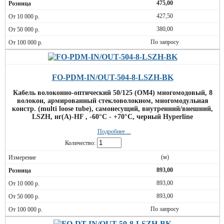
475,00
427,50
380,00
По запросу
FO-PDM-IN/OUT-504-8-LSZH-BK
Кабель волоконно-оптический 50/125 (OM4) многомодовый, 8
волокон, армированный стекловолокном, многомодульная
констр. (multi loose tube), самонесущий, внутренний/внешний,
LSZH, нг(А)-HF , -60°С - +70°С, черный Hyperline
Подробнее ...
Количество:
(м)
893,00
893,00
893,00
По запросу