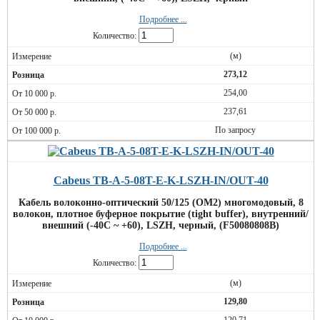
Подробнее ...
Количество:
(м)
273,12
254,00
237,61
По запросу
Cabeus TB-A-5-08T-E-K-LSZH-IN/OUT-40
Кабель волоконно-оптический 50/125 (OM2) многомодовый, 8
волокон, плотное буферное покрытие (tight buffer), внутренний/
внешний (-40C ~ +60), LSZH, черный, (F50080808B)
Подробнее ...
Количество:
(м)
129,80