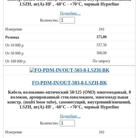
LSZH, нг(А)-HF , -60°С - +70°С, черный Hyperline
Подробнее ...
Количество:
(м)
375,00
337,50
300,00
По запросу
FO-PDM-IN/OUT-503-8-LSZH-BK
Кабель волоконно-оптический 50/125 (OM3) многомодовый, 8
волокон, армированный стекловолокном, многомодульная
констр. (multi loose tube), самонесущий, внутренний/внешний,
LSZH, нг(А)-HF , -60°С - +70°С, черный Hyperline
Подробнее ...
Количество:
(м)