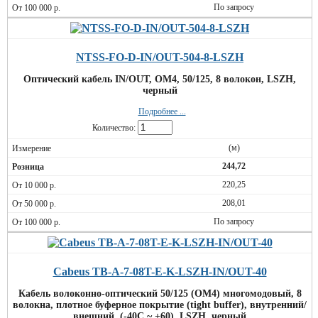
По запросу
NTSS-FO-D-IN/OUT-504-8-LSZH
Оптический кабель IN/OUT, OM4, 50/125, 8 волокон, LSZH,
черный
Подробнее ...
Количество:
(м)
244,72
220,25
208,01
По запросу
Cabeus TB-A-7-08T-E-K-LSZH-IN/OUT-40
Кабель волоконно-оптический 50/125 (OM4) многомодовый, 8
волокна, плотное буферное покрытие (tight buffer), внутренний/
внешний, (-40C ~ +60), LSZH, черный