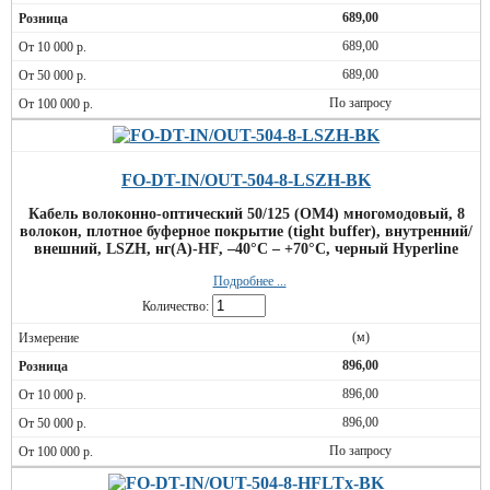
689,00
689,00
689,00
По запросу
FO-DT-IN/OUT-504-8-LSZH-BK
Кабель волоконно-оптический 50/125 (OM4) многомодовый, 8
волокон, плотное буферное покрытие (tight buffer), внутренний/
внешний, LSZH, нг(А)-HF, –40°C – +70°C, черный Hyperline
Подробнее ...
Количество:
(м)
896,00
896,00
896,00
По запросу