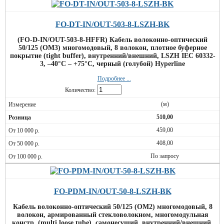
FO-DT-IN/OUT-503-8-LSZH-BK
(FO-D-IN/OUT-503-8-HFFR) Кабель волоконно-оптический
50/125 (OM3) многомодовый, 8 волокон, плотное буферное
покрытие (tight buffer), внутренний/внешний, LSZH IEC 60332-
3, –40°C – +75°C, черный (голубой) Hyperline
Подробнее ...
Количество:
(м)
510,00
459,00
408,00
По запросу
FO-PDM-IN/OUT-50-8-LSZH-BK
Кабель волоконно-оптический 50/125 (OM2) многомодовый, 8
волокон, армированный стекловолокном, многомодульная
констр. (multi loose tube), самонесущий, внутренний/внешний,