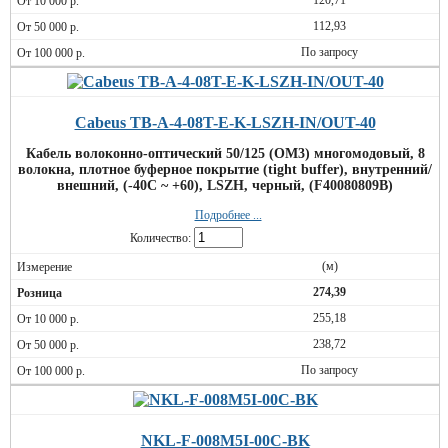
120,71
112,93
По запросу
Cabeus TB-A-4-08T-E-K-LSZH-IN/OUT-40
Кабель волоконно-оптический 50/125 (OM3) многомодовый, 8
волокна, плотное буферное покрытие (tight buffer), внутренний/
внешний, (-40C ~ +60), LSZH, черный, (F40080809B)
Подробнее ...
Количество:
(м)
274,39
255,18
238,72
По запросу
NKL-F-008M5I-00C-BK