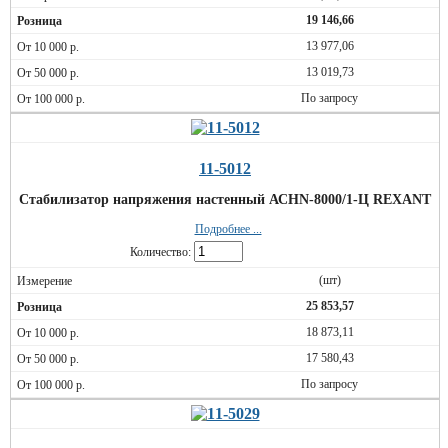
19 146,66
13 977,06
13 019,73
По запросу
11-5012
Стабилизатор напряжения настенный АСНN-8000/1-Ц REXANT
Подробнее ...
Количество:
(шт)
25 853,57
18 873,11
17 580,43
По запросу