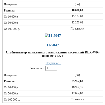
(шт)
18 020,03
13 154,62
12 253,62
По запросу
11-5047
Стабилизатор пониженного напряжения настенный REX-WR-
8000 REXANT
Подробнее ...
Количество:
(шт)
25 962,68
18 952,76
17 654,62
По запросу