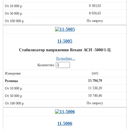
9 583,02
8 926,65
По запросу
11-5005
Стабилизатор напряжения Rexant АСН -5000/1-Ц
Подробнее ...
Количество:
(шт)
15 794,79
11 530,20
10 740,46
По запросу
11-5006