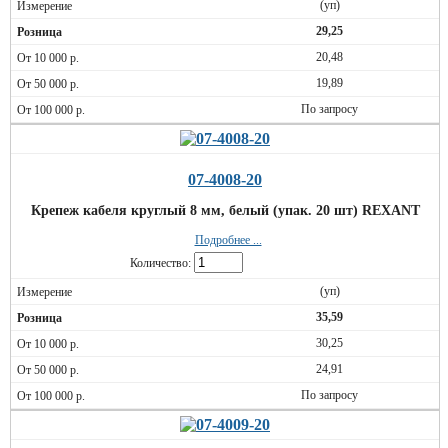
(уп)
29,25
20,48
19,89
По запросу
07-4008-20
Крепеж кабеля круглый 8 мм, белый (упак. 20 шт) REXANT
Подробнее ...
Количество:
(уп)
35,59
30,25
24,91
По запросу