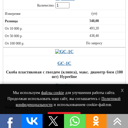
Количество:
(уп)
548,00
493,20
438,40
По запросу
GC-1C
Скоба пластиковая с гвоздем (клипса), макс. диаметр 6мм (100
шт) Hyperline
Подробнее ...
x
Количество:
Мы используем
файлы cookie
для улучшения работы сайта.
Продолжая использовать наш сайт, вы соглашаетесь с
Политикой
(уп)
конфиденциальности
и использованием cookie-файлов.
420,00
378,00
Принять
336,00