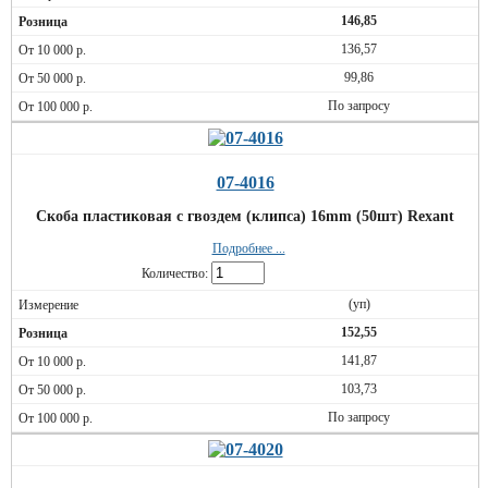
146,85
136,57
99,86
По запросу
07-4016
Скоба пластиковая с гвоздем (клипса) 16mm (50шт) Rexant
Подробнее ...
Количество:
(уп)
152,55
141,87
103,73
По запросу