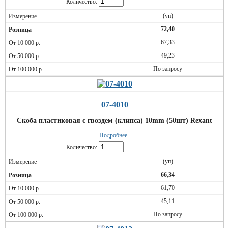
Количество:
(уп)
72,40
67,33
49,23
По запросу
07-4010
Скоба пластиковая с гвоздем (клипса) 10mm (50шт) Rexant
Подробнее ...
Количество:
(уп)
66,34
61,70
45,11
По запросу