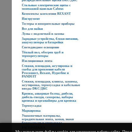
распределительные щитки DKC/ДКС
Стальные электрические щиты с
монтажной панелью Cabeus
Комплекты заземления REXANT
Инструмент
Тестеры и измерительные приборы
Все для пайки
Лупы с подсветкой и лампы
Зарядные устройства, блоки питания,
аккумуляторы и батарейки
Светодиодное освещение
Тёплый пол, обогрев труб и
терморегуляторы
Изоляционная лента
Стяжки, площадки, жгутировка и
скобы для крепления кабеля
Proconnect, Rexant, Hyperline и
PANDUIT
Стяжки, площадки, клипсы, зажимы,
жгутировка, термоусадка и кабельные
вводы DKC/ДКС
Крепеж, анкерные болты, дюбели,
дюбель-гвозди, саморезы, наборы
крепежа и органайзеры для крепежа
Термоусадка
Маркировка
Упаковочные материалы,
оградительная лента, замки, знаки
безопасности и спецодежда
РАСПРОДАЖА
Мы используем
файлы cookie
для улучшения работы сайта. Прод