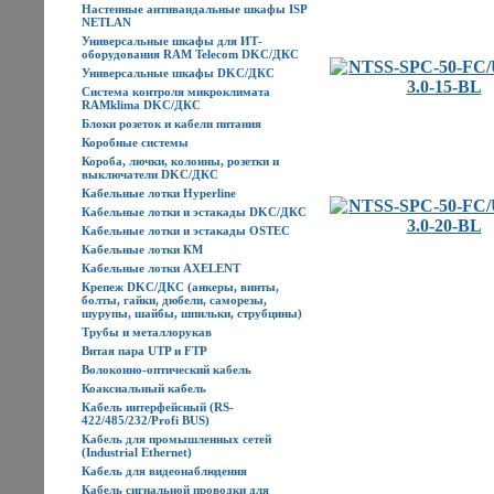
Настенные антивандальные шкафы ISP
NETLAN
Универсальные шкафы для ИТ-
оборудования RAM Telecom DKC/ДКС
Универсальные шкафы DKC/ДКС
Система контроля микроклимата
RAMklima DKC/ДКС
Блоки розеток и кабели питания
Коробные системы
Короба, лючки, колонны, розетки и
выключатели DKC/ДКС
Кабельные лотки Hyperline
Кабельные лотки и эстакады DKC/ДКС
Кабельные лотки и эстакады OSTEC
Кабельные лотки КМ
Кабельные лотки AXELENT
Крепеж DKC/ДКС (анкеры, винты,
болты, гайки, дюбели, саморезы,
шурупы, шайбы, шпильки, струбцины)
Трубы и металлорукав
Витая пара UTP и FTP
Волоконно-оптический кабель
Коаксиальный кабель
Кабель интерфейсный (RS-
422/485/232/Profi BUS)
Кабель для промышленных сетей
(Industrial Ethernet)
Кабель для видеонаблюдения
Кабель сигнальной проводки для