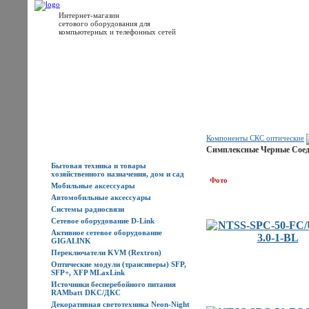
Интернет-магазин
сетового оборудования для
компьютерных и телефонных сетей
Главная
Каталог товаров
Новости
Доставка
Оплата
Контакты
Компоненты СКС оптические
Каталог товаров
Симплексные Черные Сое
Бытовая техника и товары
хозяйственного назначения, дом и сад
Фото
Мобильные аксессуары
Автомобильные аксессуары
Системы радиосвязи
Сетевое оборудование D-Link
Активное сетевое оборудование
GIGALINK
Переключатели KVM (Rextron)
Оптические модули (трансиверы) SFP,
SFP+, XFP MLaxLink
Источники бесперебойного питания
RAMbatt DKC/ДКС
Декоративная светотехника Neon-Night