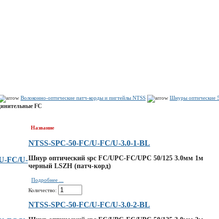
Показать корзину
Политика конфиденциальности
Политика cookie
Волоконно-оптические патч-корды и пигтейлы NTSS
Шнуры оптические 
динительные FC
Название
NTSS-SPC-50-FC/U-FC/U-3.0-1-BL
Шнур оптический spc FC/UPC-FC/UPC 50/125 3.0мм 1м
черный LSZH (патч-корд)
Подробнее ...
Количество:
NTSS-SPC-50-FC/U-FC/U-3.0-2-BL