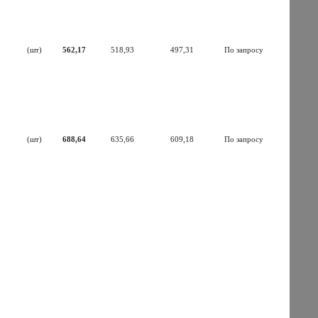
(шт)
562,17
518,93
497,31
По запросу
(шт)
688,64
635,66
609,18
По запросу