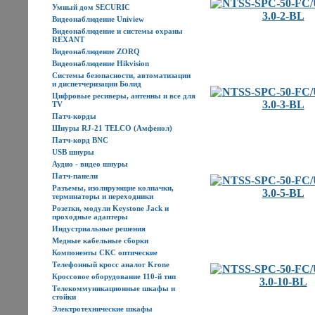
Умный дом SECURIC
Видеонаблюдение Uniview
Видеонаблюдение и системы охраны
REXANT
Видеонаблюдение ZORQ
Видеонаблюдение Hikvision
Системы безопасности, автоматизации
и диспетчеризации Болид
Цифровые ресиверы, антенны и все для
TV
Патч-корды
Шнуры RJ-21 TELCO (Амфенол)
Патч-корд BNC
USB шнуры
Аудио - видео шнуры
Патч-панели
Разъемы, изолирующие колпачки,
терминаторы и переходники
Розетки, модули Keystone Jack и
проходные адаптеры
Индустриальные решения
Медные кабельные сборки
Компоненты СКС оптические
Телефонный кросс аналог Krone
Кроссовое оборудование 110-й тип
Телекоммуникационные шкафы и
стойки
Электротехнические шкафы