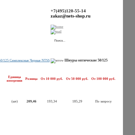
+7(495)120-55-14
zakaz@nets-shop.ru
(Ваша корзина пуста.)
Шнуры оптические 50/125
50/125 Симплексные Черные NTSS
Единица
Розница
От 10 000 руб.
От 50 000 руб.
От 100 000 руб.
измерения
(шт)
209,46
193,34
185,29
По запросу