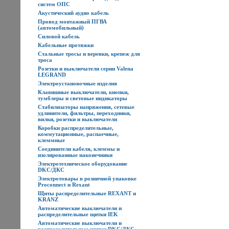
систем ОПС
Акустический аудио кабель
Провод монтажный ПГВА
(автомобильный)
Силовой кабель
Кабельные протяжки
Стальные тросы и веревки, крепеж для
троса
Розетки и выключатели серии Valena
LEGRAND
Электроустановочные изделия
Клавишные выключатели, кнопки,
тумблеры и световые индикаторы
Стабилизаторы напряжения, сетевые
удлинители, фильтры, переходники,
вилки, розетки и выключатели
Коробки распределительные,
коммутационные, распаечные,
клеммные
Соединители кабеля, клеммы и
изолированные наконечники
Электротехническое оборудование
DKC/ДКС
Электротовары в розничной упаковке
Proconnect и Rexant
Щиты распределительные REXANT и
KRANZ
Автоматические выключатели и
распределительные щитки IEK
Автоматические выключатели и