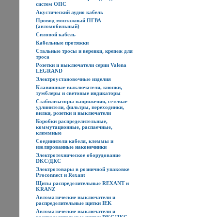
систем ОПС
Акустический аудио кабель
Провод монтажный ПГВА
(автомобильный)
Силовой кабель
Кабельные протяжки
Стальные тросы и веревки, крепеж для
троса
Розетки и выключатели серии Valena
LEGRAND
Электроустановочные изделия
Клавишные выключатели, кнопки,
тумблеры и световые индикаторы
Стабилизаторы напряжения, сетевые
удлинители, фильтры, переходники,
вилки, розетки и выключатели
Коробки распределительные,
коммутационные, распаечные,
клеммные
Соединители кабеля, клеммы и
изолированные наконечники
Электротехническое оборудование
DKC/ДКС
Электротовары в розничной упаковке
Proconnect и Rexant
Щиты распределительные REXANT и
KRANZ
Автоматические выключатели и
распределительные щитки IEK
Автоматические выключатели и