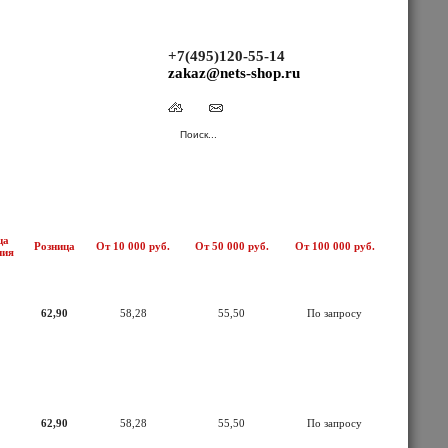
+7(495)120-55-14
zakaz@nets-shop.ru
(Ваша корзина пуста.)
ца
Розница
От 10 000 руб.
От 50 000 руб.
От 100 000 руб.
ния
62,90
58,28
55,50
По запросу
62,90
58,28
55,50
По запросу