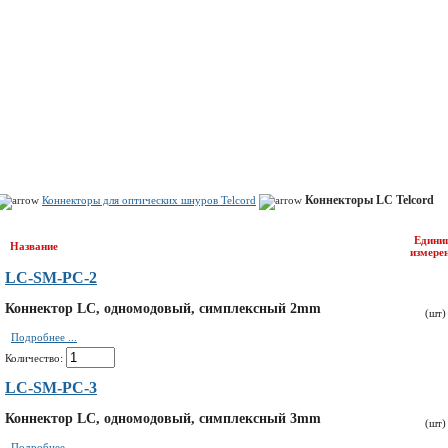
Показать корзину
Политика конфиденциальности
Политика cookie
Коннекторы LC Telcord
Коннекторы для оптических шнуров Telcord
Едини
Название
измере
LC-SM-PC-2
Коннектор LC, одномодовый, симплексный 2mm
(шт)
Подробнее ...
Количество:
LC-SM-PC-3
Коннектор LC, одномодовый, симплексный 3mm
(шт)
Подробнее ...