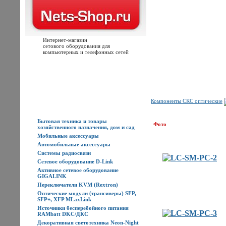
Интернет-магазин
сетового оборудования для
компьютерных и телефонных сетей
Главная
Каталог товаров
Новости
Доставка
Оплата
Контакты
Компоненты СКС оптические
Каталог товаров
Бытовая техника и товары
Фото
хозяйственного назначения, дом и сад
Мобильные аксессуары
Автомобильные аксессуары
Системы радиосвязи
Сетевое оборудование D-Link
Активное сетевое оборудование
GIGALINK
Переключатели KVM (Rextron)
Оптические модули (трансиверы) SFP,
SFP+, XFP MLaxLink
Источники бесперебойного питания
RAMbatt DKC/ДКС
Декоративная светотехника Neon-Night