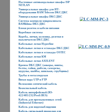
Настенные антивандальные шкафы ISP
NETLAN
Универсальные шкафы для ИТ-
оборудования RAM Telecom DKC/ДКС
Универсальные шкафы DKC/ДКС
Система контроля микроклимата
RAMklima DKC/ДКС
Блоки розеток и кабели питания
Коробные системы
Короба, лючки, колонны, розетки и
выключатели DKC/ДКС
Кабельные лотки Hyperline
Кабельные лотки и эстакады DKC/ДКС
Кабельные лотки и эстакады OSTEC
Кабельные лотки КМ
Кабельные лотки AXELENT
Крепеж DKC/ДКС (анкеры, винты,
болты, гайки, дюбели, саморезы,
шурупы, шайбы, шпильки, струбцины)
Трубы и металлорукав
Витая пара UTP и FTP
Волоконно-оптический кабель
Коаксиальный кабель
Кабель интерфейсный (RS-
422/485/232/Profi BUS)
Кабель для промышленных сетей
(Industrial Ethernet)
Кабель для видеонаблюдения
Кабель сигнальной проводки для