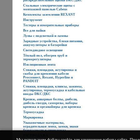
распределительные щитки DKC/ДКС
Стальные электрические щиты с
монтажной панелью Cabeus
Комплекты заземления REXANT
Инструмент
Тестеры и измерительные приборы
Все для пайки
Лупы с подсветкой и лампы
Зарядные устройства, блоки питания,
аккумуляторы и батарейки
Светодиодное освещение
Тёплый пол, обогрев труб и
терморегуляторы
Изоляционная лента
Стяжки, площадки, жгутировка и
скобы для крепления кабеля
Proconnect, Rexant, Hyperline и
PANDUIT
Стяжки, площадки, клипсы, зажимы,
жгутировка, термоусадка и кабельные
вводы DKC/ДКС
Крепеж, анкерные болты, дюбели,
дюбель-гвозди, саморезы, наборы
крепежа и органайзеры для крепежа
Термоусадка
Маркировка
Упаковочные материалы,
оградительная лента, замки, знаки
безопасности и спецодежда
РАСПРОДАЖА
Мы используем
файлы cookie
для улучшения работы сайта. Прод