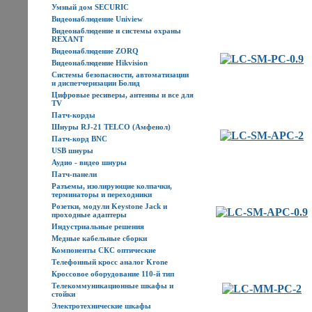
Умный дом SECURIC
Видеонаблюдение Uniview
Видеонаблюдение и системы охраны
REXANT
Видеонаблюдение ZORQ
Видеонаблюдение Hikvision
Системы безопасности, автоматизации
и диспетчеризации Болид
Цифровые ресиверы, антенны и все для
TV
Патч-корды
Шнуры RJ-21 TELCO (Амфенол)
Патч-корд BNC
USB шнуры
Аудио - видео шнуры
Патч-панели
Разъемы, изолирующие колпачки,
терминаторы и переходники
Розетки, модули Keystone Jack и
проходные адаптеры
Индустриальные решения
Медные кабельные сборки
Компоненты СКС оптические
Телефонный кросс аналог Krone
Кроссовое оборудование 110-й тип
Телекоммуникационные шкафы и
стойки
Электротехнические шкафы