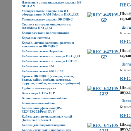
Настенные антивандальные шкафы ISP
REC-
NETLAN
Универсальные шкафы для ИТ-
Шкаф 
оборудования RAM Telecom DKC/ДКС
серый
Универсальные шкафы DKC/ДКС
Система контроля микроклимата
Подроб
RAMklima DKC/ДКС
Блоки розеток и кабели питания
Количес
Коробные системы
REC-
Короба, лючки, колонны, розетки и
выключатели DKC/ДКС
Шкаф 
Кабельные лотки Hyperline
серый
Кабельные лотки и эстакады DKC/ДКС
Кабельные лотки и эстакады OSTEC
Подроб
Кабельные лотки КМ
Количес
Кабельные лотки AXELENT
Крепеж DKC/ДКС (анкеры, винты,
REC-
болты, гайки, дюбели, саморезы,
шурупы, шайбы, шпильки, струбцины)
Шкаф 
Трубы и металлорукав
двухд
Витая пара UTP и FTP
Волоконно-оптический кабель
Подроб
Коаксиальный кабель
Количес
Кабель интерфейсный (RS-
422/485/232/Profi BUS)
REC-
Кабель для промышленных сетей
(Industrial Ethernet)
Шкаф 
Кабель для видеонаблюдения
двухд
Кабель сигнальной проводки для