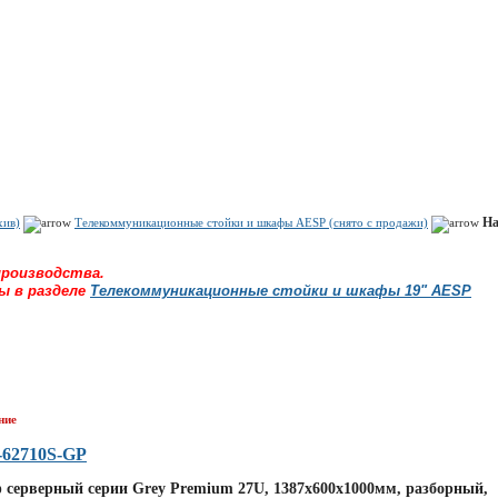
Показать корзину
Политика конфиденциальности
Политика cookie
На
хив)
Телекоммуникационные стойки и шкафы AESP (снято с продажи)
роизводства.
ы в разделе
Телекоммуникационные стойки и шкафы 19" AESP
ние
62710S-GP
серверный серии Grey Premium 27U, 1387x600x1000мм, разборный,