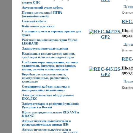
систем ОПС
Подроб
Акустический аудио кабель
Провод монтажный ПГВА
Количес
(автомобильный)
REC-
Силовой кабель
Кабельные протяжки
Шкаф 
Стальные тросы и веревки, крепеж для
троса
двухд
Розетки и выключатели серии Valena
LEGRAND
Подроб
Электроустановочные изделия
Количес
Клавишные выключатели, кнопки,
тумблеры и световые индикаторы
REC-
Стабилизаторы напряжения, сетевые
удлинители, фильтры, переходники,
Шкаф 
вилки, розетки и выключатели
двухд
Коробки распределительные,
коммутационные, распаечные,
клеммные
Подроб
Соединители кабеля, клеммы и
Количес
изолированные наконечники
Электротехническое оборудование
DKC/ДКС
Электротовары в розничной упаковке
Proconnect и Rexant
Щиты распределительные REXANT и
KRANZ
Автоматические выключатели и
распределительные щитки IEK
Автоматические выключатели и