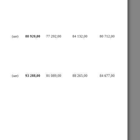
(шт)
88 920,00
77 292,00
84 132,00
80 712,00
(шт)
93 288,00
81 089,00
88 265,00
84 677,00