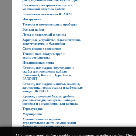
распределительные щитки DKC/ДКС
Стальные электрические щиты с
монтажной панелью Cabeus
Комплекты заземления REXANT
Инструмент
Тестеры и измерительные приборы
Все для пайки
Лупы с подсветкой и лампы
Зарядные устройства, блоки питания,
аккумуляторы и батарейки
Светодиодное освещение
Тёплый пол, обогрев труб и
терморегуляторы
Изоляционная лента
Стяжки, площадки, жгутировка и
скобы для крепления кабеля
Proconnect, Rexant, Hyperline и
PANDUIT
Стяжки, площадки, клипсы, зажимы,
жгутировка, термоусадка и кабельные
вводы DKC/ДКС
Крепеж, анкерные болты, дюбели,
дюбель-гвозди, саморезы, наборы
крепежа и органайзеры для крепежа
Термоусадка
Маркировка
Упаковочные материалы,
оградительная лента, замки, знаки
безопасности и спецодежда
РАСПРОДАЖА
Мы используем
файлы cookie
для улучшения работы сайта. Прод