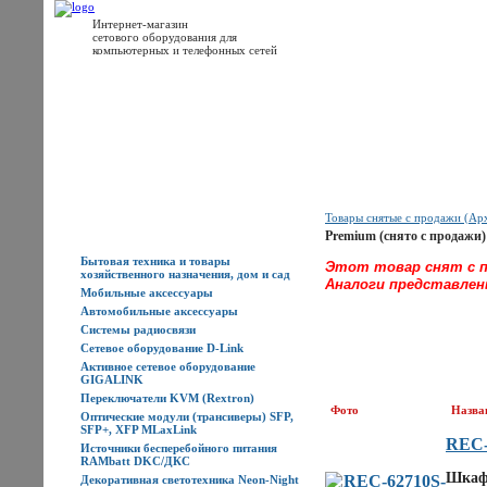
Интернет-магазин
сетового оборудования для
компьютерных и телефонных сетей
Главная
Каталог товаров
Новости
Доставка
Оплата
Контакты
Товары снятые с продажи (Ар
Каталог товаров
Premium (снято с продажи)
Бытовая техника и товары
Этот товар снят с п
хозяйственного назначения, дом и сад
Аналоги представлен
Мобильные аксессуары
Автомобильные аксессуары
Системы радиосвязи
Сетевое оборудование D-Link
Активное сетевое оборудование
GIGALINK
Переключатели KVM (Rextron)
Фото
Назва
Оптические модули (трансиверы) SFP,
SFP+, XFP MLaxLink
REC-
Источники бесперебойного питания
RAMbatt DKC/ДКС
Шкаф 
Декоративная светотехника Neon-Night