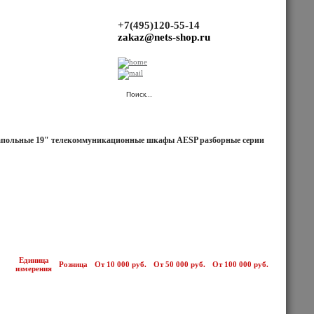
+7(495)120-55-14
zakaz@nets-shop.ru
(Ваша корзина пуста.)
польные 19" телекоммуникационные шкафы AESP разборные серии
Единица
Розница
От 10 000 руб.
От 50 000 руб.
От 100 000 руб.
измерения