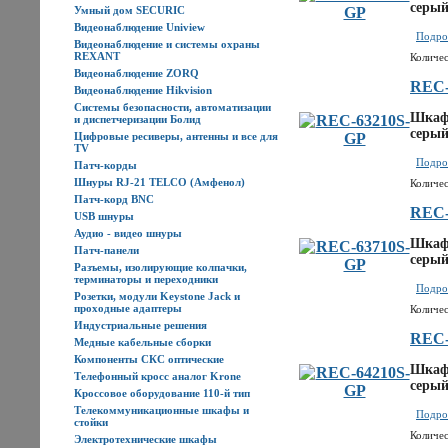
серый
Умный дом SECURIC
Видеонаблюдение Uniview
Подроб
Видеонаблюдение и системы охраны
REXANT
Количес
Видеонаблюдение ZORQ
REC-
Видеонаблюдение Hikvision
Системы безопасности, автоматизации
Шкаф 
и диспетчеризации Болид
серый
Цифровые ресиверы, антенны и все для
TV
Подроб
Патч-корды
Шнуры RJ-21 TELCO (Амфенол)
Количес
Патч-корд BNC
REC-
USB шнуры
Аудио - видео шнуры
Шкаф 
Патч-панели
серый
Разъемы, изолирующие колпачки,
терминаторы и переходники
Подроб
Розетки, модули Keystone Jack и
проходные адаптеры
Количес
Индустриальные решения
REC-
Медные кабельные сборки
Компоненты СКС оптические
Шкаф 
Телефонный кросс аналог Krone
серый
Кроссовое оборудование 110-й тип
Телекоммуникационные шкафы и
Подроб
стойки
Количес
Электротехнические шкафы