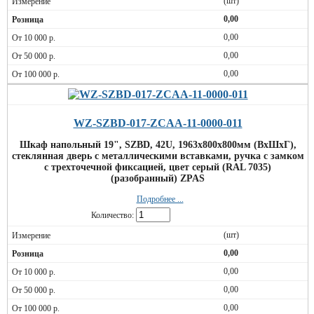
(шт)
0,00
0,00
0,00
0,00
WZ-SZBD-017-ZCAA-11-0000-011
Шкаф напольный 19", SZBD, 42U, 1963x800х800мм (ВхШхГ),
стеклянная дверь c металлическими вставками, ручка с замком
с трехточечной фиксацией, цвет серый (RAL 7035)
(разобранный) ZPAS
Подробнее ...
Количество:
(шт)
0,00
0,00
0,00
0,00