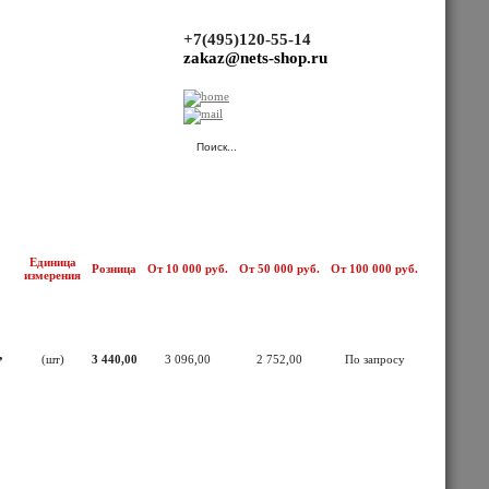
+7(495)120-55-14
zakaz@nets-shop.ru
(Ваша корзина пуста.)
Единица
Розница
От 10 000 руб.
От 50 000 руб.
От 100 000 руб.
измерения
,
(шт)
3 440,00
3 096,00
2 752,00
По запросу