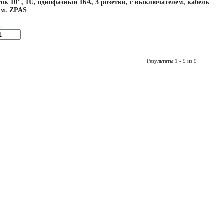
ток 10", 1U, однофазный 16А, 3 розетки, с выключателем, кабель
 м. ZPAS
.
Результаты 1 - 9 из 9