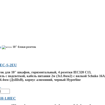
Показать корзину
Политика конфиденциальности
Политика cookie
10" блоки розеток
я
IEC-S-2EU
ток для 10" шкафов, горизонтальный, 4 розетки IEC320 C13,
ль с подсветкой, кабель питания 2м (3х1.0мм2) с вилкой Schuko 16A
44.4мм (ДхШхВ), корпус алюминий, черный Hyperline
.
H-1.8IEC