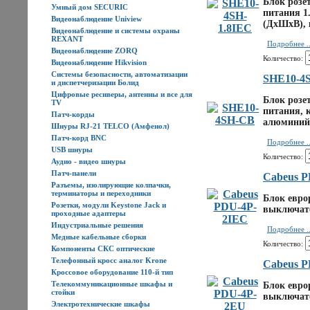
Блок розе
Умный дом SECURIC
питания 1.
Видеонаблюдение Uniview
(ДхШхВ), 
Видеонаблюдение и системы охраны
REXANT
Подробнее ..
Видеонаблюдение ZORQ
Количество:
Видеонаблюдение Hikvision
Системы безопасности, автоматизации
SHE10-4
и диспетчеризации Болид
Цифровые ресиверы, антенны и все для
Блок розе
TV
питания, 
Патч-корды
алюминий,
Шнуры RJ-21 TELCO (Амфенол)
Патч-корд BNC
Подробнее ..
USB шнуры
Количество:
Аудио - видео шнуры
Патч-панели
Cabeus 
Разъемы, изолирующие колпачки,
терминаторы и переходники
Блок еврор
Розетки, модули Keystone Jack и
выключате
проходные адаптеры
Индустриальные решения
Подробнее ..
Медные кабельные сборки
Количество:
Компоненты СКС оптические
Телефонный кросс аналог Krone
Cabeus 
Кроссовое оборудование 110-й тип
Телекоммуникационные шкафы и
Блок еврор
стойки
выключате
Электротехнические шкафы