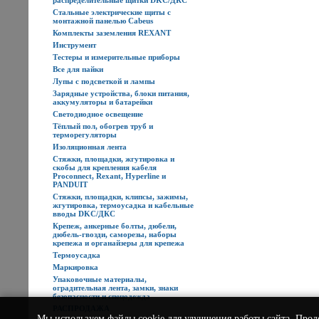
распределительные щитки DKC/ДКС
Стальные электрические щиты с
монтажной панелью Cabeus
Комплекты заземления REXANT
Инструмент
Тестеры и измерительные приборы
Все для пайки
Лупы с подсветкой и лампы
Зарядные устройства, блоки питания,
аккумуляторы и батарейки
Светодиодное освещение
Тёплый пол, обогрев труб и
терморегуляторы
Изоляционная лента
Стяжки, площадки, жгутировка и
скобы для крепления кабеля
Proconnect, Rexant, Hyperline и
PANDUIT
Стяжки, площадки, клипсы, зажимы,
жгутировка, термоусадка и кабельные
вводы DKC/ДКС
Крепеж, анкерные болты, дюбели,
дюбель-гвозди, саморезы, наборы
крепежа и органайзеры для крепежа
Термоусадка
Маркировка
Упаковочные материалы,
оградительная лента, замки, знаки
безопасности и спецодежда
РАСПРОДАЖА
Мы используем
файлы cookie
для улучшения работы сайта. Прод