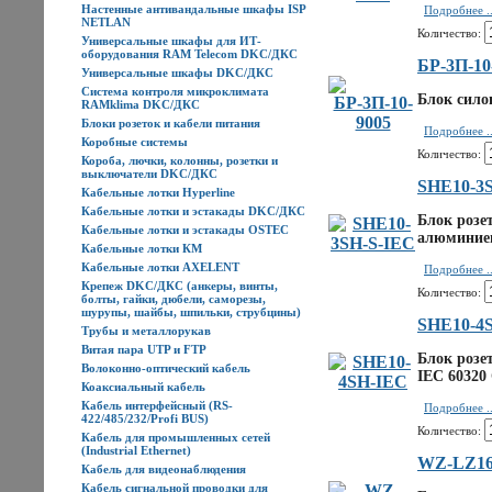
Настенные антивандальные шкафы ISP
Подробнее ..
NETLAN
Количество:
Универсальные шкафы для ИТ-
оборудования RAM Telecom DKC/ДКС
БР-3П-10
Универсальные шкафы DKC/ДКС
Система контроля микроклимата
Блок сило
RAMklima DKC/ДКС
Блоки розеток и кабели питания
Подробнее ..
Коробные системы
Количество:
Короба, лючки, колонны, розетки и
выключатели DKC/ДКС
SHE10-3
Кабельные лотки Hyperline
Кабельные лотки и эстакады DKC/ДКС
Блок розет
Кабельные лотки и эстакады OSTEC
алюминиев
Кабельные лотки КМ
Кабельные лотки AXELENT
Подробнее ..
Крепеж DKC/ДКС (анкеры, винты,
Количество:
болты, гайки, дюбели, саморезы,
шурупы, шайбы, шпильки, струбцины)
SHE10-4
Трубы и металлорукав
Витая пара UTP и FTP
Блок розе
Волоконно-оптический кабель
IEC 60320 
Коаксиальный кабель
Кабель интерфейсный (RS-
Подробнее ..
422/485/232/Profi BUS)
Количество:
Кабель для промышленных сетей
(Industrial Ethernet)
WZ-LZ16
Кабель для видеонаблюдения
Кабель сигнальной проводки для