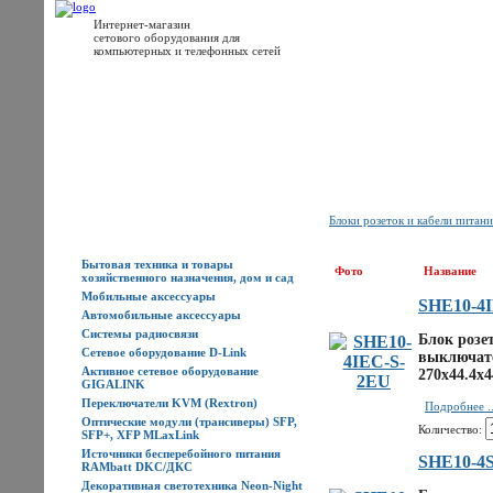
Интернет-магазин
сетового оборудования для
компьютерных и телефонных сетей
Главная
Каталог товаров
Новости
Доставка
Оплата
Контакты
Блоки розеток и кабели питани
Каталог товаров
Бытовая техника и товары
Фото
Название
хозяйственного назначения, дом и сад
Мобильные аксессуары
SHE10-4
Автомобильные аксессуары
Системы радиосвязи
Блок розе
Сетевое оборудование D-Link
выключате
Активное сетевое оборудование
270х44.4х
GIGALINK
Переключатели KVM (Rextron)
Подробнее ..
Оптические модули (трансиверы) SFP,
Количество:
SFP+, XFP MLaxLink
Источники бесперебойного питания
SHE10-4S
RAMbatt DKC/ДКС
Декоративная светотехника Neon-Night