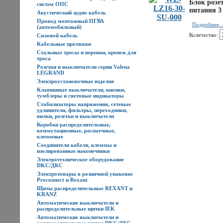
Блок розе
систем ОПС
питания 3
Акустический аудио кабель
Провод монтажный ПГВА
Подробнее ..
(автомобильный)
Количество:
Силовой кабель
Кабельные протяжки
Стальные тросы и веревки, крепеж для
троса
Розетки и выключатели серии Valena
LEGRAND
Электроустановочные изделия
Клавишные выключатели, кнопки,
тумблеры и световые индикаторы
Стабилизаторы напряжения, сетевые
удлинители, фильтры, переходники,
вилки, розетки и выключатели
Коробки распределительные,
коммутационные, распаечные,
клеммные
Соединители кабеля, клеммы и
изолированные наконечники
Электротехническое оборудование
DKC/ДКС
Электротовары в розничной упаковке
Proconnect и Rexant
Щиты распределительные REXANT и
KRANZ
Автоматические выключатели и
распределительные щитки IEK
Автоматические выключатели и