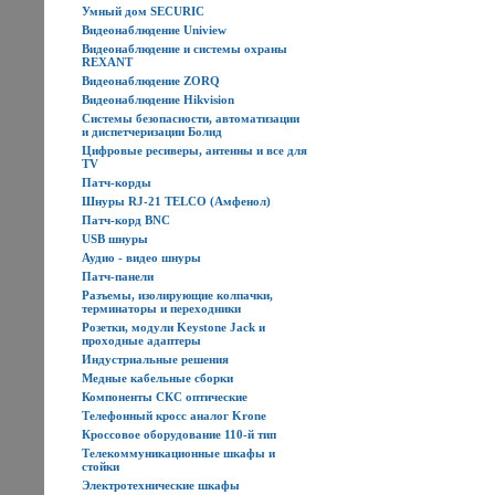
Умный дом SECURIC
Видеонаблюдение Uniview
Видеонаблюдение и системы охраны
REXANT
Видеонаблюдение ZORQ
Видеонаблюдение Hikvision
Системы безопасности, автоматизации
и диспетчеризации Болид
Цифровые ресиверы, антенны и все для
TV
Патч-корды
Шнуры RJ-21 TELCO (Амфенол)
Патч-корд BNC
USB шнуры
Аудио - видео шнуры
Патч-панели
Разъемы, изолирующие колпачки,
терминаторы и переходники
Розетки, модули Keystone Jack и
проходные адаптеры
Индустриальные решения
Медные кабельные сборки
Компоненты СКС оптические
Телефонный кросс аналог Krone
Кроссовое оборудование 110-й тип
Телекоммуникационные шкафы и
стойки
Электротехнические шкафы