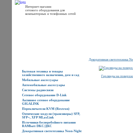
Интернет-магазин
сетового оборудования для
компьютерных и телефонных сетей
Главная
Каталог товаров
Новости
Доставка
Оплата
Контакты
Декоративная светотехника Ne
Каталог товаров
Бытовая техника и товары
хозяйственного назначения, дом и сад
Гирлянды на поверхн
Мобильные аксессуары
Автомобильные аксессуары
Системы радиосвязи
Сетевое оборудование D-Link
Активное сетевое оборудование
GIGALINK
Переключатели KVM (Rextron)
Оптические модули (трансиверы) SFP,
SFP+, XFP MLaxLink
Источники бесперебойного питания
RAMbatt DKC/ДКС
Декоративная светотехника Neon-Night