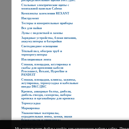
распределительные щитки DKC/ДКС
Стальные электрические щиты с
монтажной панелью Cabeus
Комплекты заземления REXANT
Инструмент
Тестеры и измерительные приборы
Все для пайки
Лупы с подсветкой и лампы
Зарядные устройства, блоки питания,
аккумуляторы и батарейки
Светодиодное освещение
Тёплый пол, обогрев труб и
терморегуляторы
Изоляционная лента
Стяжки, площадки, жгутировка и
скобы для крепления кабеля
Proconnect, Rexant, Hyperline и
PANDUIT
Стяжки, площадки, клипсы, зажимы,
жгутировка, термоусадка и кабельные
вводы DKC/ДКС
Крепеж, анкерные болты, дюбели,
дюбель-гвозди, саморезы, наборы
крепежа и органайзеры для крепежа
Термоусадка
Маркировка
Упаковочные материалы,
оградительная лента, замки, знаки
безопасности и спецодежда
РАСПРОДАЖА
Мы используем
файлы cookie
для улучшения работы сайта. Прод