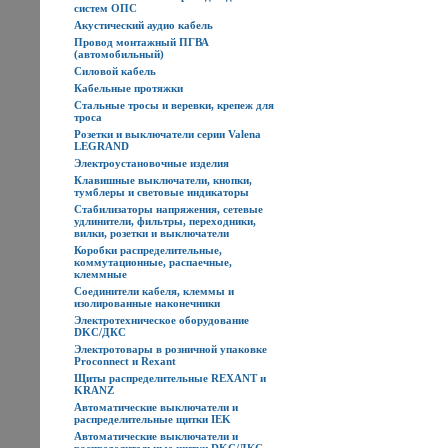
систем ОПС
Акустический аудио кабель
Провод монтажный ПГВА
(автомобильный)
Силовой кабель
Кабельные протяжки
Стальные тросы и веревки, крепеж для
троса
Розетки и выключатели серии Valena
LEGRAND
Электроустановочные изделия
Клавишные выключатели, кнопки,
тумблеры и световые индикаторы
Стабилизаторы напряжения, сетевые
удлинители, фильтры, переходники,
вилки, розетки и выключатели
Коробки распределительные,
коммутационные, распаечные,
клеммные
Соединители кабеля, клеммы и
изолированные наконечники
Электротехническое оборудование
DKC/ДКС
Электротовары в розничной упаковке
Proconnect и Rexant
Щиты распределительные REXANT и
KRANZ
Автоматические выключатели и
распределительные щитки IEK
Автоматические выключатели и