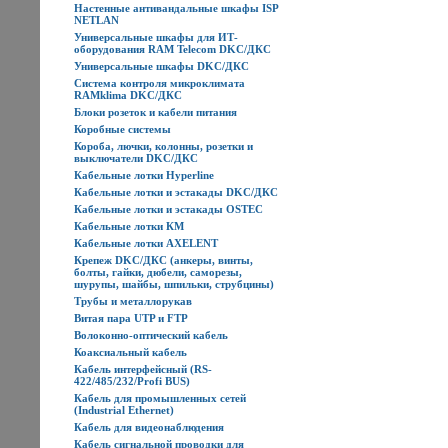
Настенные антивандальные шкафы ISP
NETLAN
Универсальные шкафы для ИТ-
оборудования RAM Telecom DKC/ДКС
Универсальные шкафы DKC/ДКС
Система контроля микроклимата
RAMklima DKC/ДКС
Блоки розеток и кабели питания
Коробные системы
Короба, лючки, колонны, розетки и
выключатели DKC/ДКС
Кабельные лотки Hyperline
Кабельные лотки и эстакады DKC/ДКС
Кабельные лотки и эстакады OSTEC
Кабельные лотки КМ
Кабельные лотки AXELENT
Крепеж DKC/ДКС (анкеры, винты,
болты, гайки, дюбели, саморезы,
шурупы, шайбы, шпильки, струбцины)
Трубы и металлорукав
Витая пара UTP и FTP
Волоконно-оптический кабель
Коаксиальный кабель
Кабель интерфейсный (RS-
422/485/232/Profi BUS)
Кабель для промышленных сетей
(Industrial Ethernet)
Кабель для видеонаблюдения
Кабель сигнальной проводки для