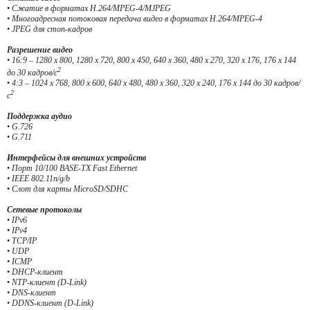
• Сжатие в форматах H.264/MPEG-4/MJPEG
• Многоадресная потоковая передача видео в форматах H.264/MPEG-4
• JPEG для стоп-кадров
Разрешение видео
• 16:9 – 1280 x 800, 1280 x 720, 800 x 450, 640 x 360, 480 x 270, 320 x 176, 176 x 144
2
до 30 кадров/с
• 4:3 – 1024 x 768, 800 x 600, 640 x 480, 480 x 360, 320 x 240, 176 x 144 до 30 кадров/
2
с
Поддержка аудио
• G.726
• G.711
Интерфейсы для внешних устройств
• Порт 10/100 BASE-TX Fast Ethernet
• IEEE 802.11n/g/b
• Слот для карты MicroSD/SDHC
Сетевые протоколы
• IPv6
• IPv4
• TCP/IP
• UDP
• ICMP
• DHCP-клиент
• NTP-клиент (D-Link)
• DNS-клиент
• DDNS-клиент (D-Link)