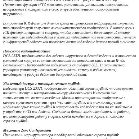
детализированные изображения в HD качестве с разрешением до 720p.
Применение функции ePTZ позволяет увеличивать, уменьшать, поворачивать
изображение с камеры, что в свою очередь обеспечивает обзор большой
территории.
Встроенный ICR-фильтр в дневное время не пропускает инфракрасное излучение,
что способствует получению высококачественного изображения. В ночное время
ICR-фильтр смещается в сторону, чтобы использовать более широкий спектр
излучения для видеонаблюдения в условиях недостаточной освещенности, и вместе
с инфракрасной подсветкой позволяет вести наблюдение даже в полной темноте.
Наружное видеонаблюдение
DCS-2332L предназначена для ведения наружного видеонаблюдения и выполнена во
всепогодном корпусе со степенью защиты от попадания влаги и пыли IP-65.
Возможность беспроводного подключения стандарта 802.11n значительно
упрощает установку и позволяет установить камеру в любых местах,
находящихся в радиусе действия беспроводной сети.
Удаленный доступ с помощью сервиса mydlink
Видеокамера DCS-2332L поддерживает облачный сервис mydlink, что позволяет
получать доступ и настраивать камеру удаленно через Интернет вне
зависимости от местонахождения. Можно просматривать изображение с
камеры в реальном времени через Web-сайт mydlink, или можно загрузить
мобильное приложение mydlink и осуществлять наблюдение прямо на мобильном
устройстве с iOS или Android. Следите за домом, когда находитесь на работе,
или контролируйте работу в офисе, когда находитесь в дороге, с помощью
сервиса mydlink.
Механизм Zero Configuration
При наличии маршрутизатора с поддержкой облачного сервиса mydlink