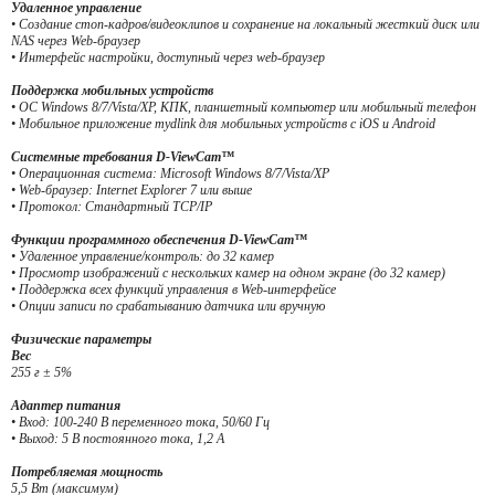
Удаленное управление
• Создание стоп-кадров/видеоклипов и сохранение на локальный жесткий диск или
NAS через Web-браузер
• Интерфейс настройки, доступный через web-браузер
Поддержка мобильных устройств
• ОС Windows 8/7/Vista/XP, КПК, планшетный компьютер или мобильный телефон
• Мобильное приложение mydlink для мобильных устройств с iOS и Android
Системные требования D-ViewCam™
• Операционная система: Microsoft Windows 8/7/Vista/XP
• Web-браузер: Internet Explorer 7 или выше
• Протокол: Стандартный TCP/IP
Функции программного обеспечения D-ViewCam™
• Удаленное управление/контроль: до 32 камер
• Просмотр изображений с нескольких камер на одном экране (до 32 камер)
• Поддержка всех функций управления в Web-интерфейсе
• Опции записи по срабатыванию датчика или вручную
Физические параметры
Вес
255 г ± 5%
Адаптер питания
• Вход: 100-240 В переменного тока, 50/60 Гц
• Выход: 5 В постоянного тока, 1,2 А
Потребляемая мощность
5,5 Вт (максимум)