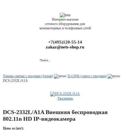
Интернет-магазин
сетового оборудования для
компьютерных и телефонных сетей
+7(495)120-55-14
zakaz@nets-shop.ru
Товары снятые с продажи (Архив)
D-LINK (снято с продажи)
DCS-2332L/A1A
Увеличить
DCS-2332L/A1A Внешняя беспроводная
802.11n HD IP-видеокамера
Цена за (шт):