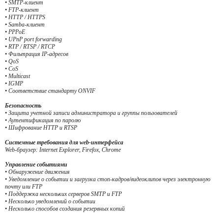
• SMTP-клиент
• FTP-клиент
• HTTP / HTTPS
• Samba-клиент
• PPPoE
• UPnP port forwarding
• RTP / RTSP / RTCP
• Фильтрация IP-адресов
• QoS
• CoS
• Multicast
• IGMP
• Соответствие стандарту ONVIF
Безопасность
• Защита учетной записи администратора и группы пользователей
• Аутентификация по паролю
• Шифрование HTTP и RTSP
Системные требования для web-интерфейса
Web-браузер: Internet Explorer, Firefox, Chrome
Управление событиями
• Обнаружение движения
• Уведомление о событии и загрузка стоп-кадров/видеоклипов через электронную
почту или FTP
• Поддержка нескольких серверов SMTP и FTP
• Несколько уведомлений о событии
• Несколько способов создания резервных копий