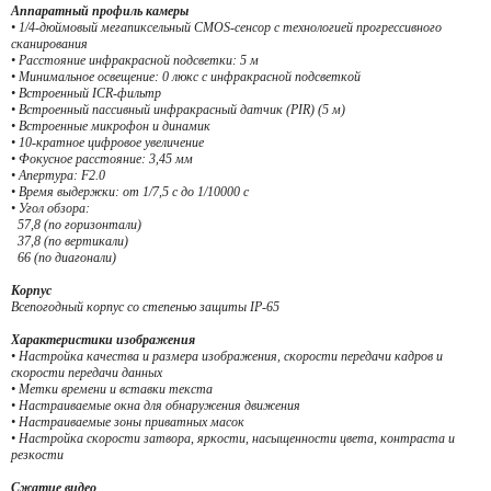
Аппаратный профиль камеры
• 1/4-дюймовый мегапиксельный CMOS-сенсор с технологией прогрессивного
сканирования
• Расстояние инфракрасной подсветки: 5 м
• Минимальное освещение: 0 люкс с инфракрасной подсветкой
• Встроенный ICR-фильтр
• Встроенный пассивный инфракрасный датчик (PIR) (5 м)
• Встроенные микрофон и динамик
• 10-кратное цифровое увеличение
• Фокусное расстояние: 3,45 мм
• Апертура: F2.0
• Время выдержки: от 1/7,5 с до 1/10000 с
• Угол обзора:
57,8 (по горизонтали)
37,8 (по вертикали)
66 (по диагонали)
Корпус
Всепогодный корпус со степенью защиты IP-65
Характеристики изображения
• Настройка качества и размера изображения, скорости передачи кадров и
скорости передачи данных
• Метки времени и вставки текста
• Настраиваемые окна для обнаружения движения
• Настраиваемые зоны приватных масок
• Настройка скорости затвора, яркости, насыщенности цвета, контраста и
резкости
Сжатие видео