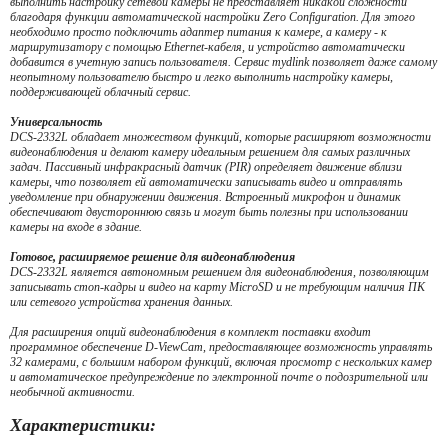
выполнить настройку сетевой камеры не представляет никакой сложности
благодаря функции автоматической настройки Zero Configuration. Для этого
необходимо просто подключить адаптер питания к камере, а камеру - к
маршрутизатору с помощью Ethernet-кабеля, и устройство автоматически
добавится в учетную запись пользователя. Сервис mydlink позволяет даже самому
неопытному пользователю быстро и легко выполнить настройку камеры,
поддерживающей облачный сервис.
Универсальность
DCS-2332L обладает множеством функций, которые расширяют возможности
видеонаблюдения и делают камеру идеальным решением для самых различных
задач. Пассивный инфракрасный датчик (PIR) определяет движение вблизи
камеры, что позволяет ей автоматически записывать видео и отправлять
уведомление при обнаружении движения. Встроенный микрофон и динамик
обеспечивают двустороннюю связь и могут быть полезны при использовании
камеры на входе в здание.
Готовое, расширяемое решение для видеонаблюдения
DCS-2332L является автономным решением для видеонаблюдения, позволяющим
записывать стоп-кадры и видео на карту MicroSD и не требующим наличия ПК
или сетевого устройства хранения данных.
Для расширения опций видеонаблюдения в комплект поставки входит
программное обеспечение D-ViewCam, предоставляющее возможность управлять
32 камерами, с большим набором функций, включая просмотр с нескольких камер
и автоматическое предупреждение по электронной почте о подозрительной или
необычной активности.
Характеристики: