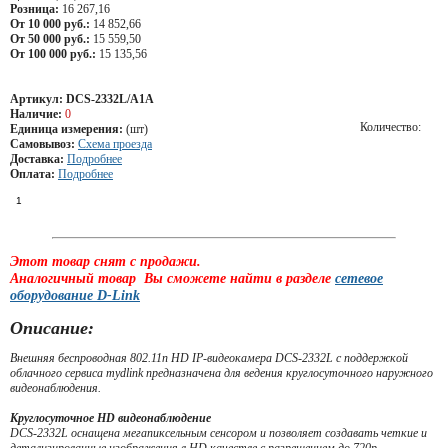
Розница:
16 267,16
От 10 000 руб.:
14 852,66
От 50 000 руб.:
15 559,50
От 100 000 руб.:
15 135,56
Артикул:
DCS-2332L/A1A
Наличие:
0
Количество:
Единица измерения:
(шт)
Самовывоз:
Схема проезда
Доставка:
Подробнее
Оплата:
Подробнее
Этот товар снят с продажи.
Аналогичный товар Вы сможете найти в разделе
сетевое
оборудование D-Link
Описание:
Внешняя беспроводная 802.11n HD IP-видеокамера DCS-2332L с поддержкой
облачного сервиса mydlink предназначена для ведения круглосуточного наружного
видеонаблюдения.
Круглосуточное HD видеонаблюдение
DCS-2332L оснащена мегапиксельным сенсором и позволяет создавать четкие и