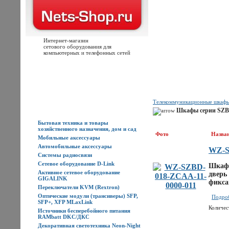
Интернет-магазин
сетового оборудования для
компьютерных и телефонных сетей
Главная
Каталог товаров
Новости
Доставка
Оплата
Контакты
Телекоммуникационные шкафы
Каталог товаров
Шкафы серии SZBD
Бытовая техника и товары
хозяйственного назначения, дом и сад
Фото
Назва
Мобильные аксессуары
Автомобильные аксессуары
WZ-S
Системы радиосвязи
Сетевое оборудование D-Link
Шкаф 
Активное сетевое оборудование
дверь
GIGALINK
фикса
Переключатели KVM (Rextron)
Оптические модули (трансиверы) SFP,
Подроб
SFP+, XFP MLaxLink
Количес
Источники бесперебойного питания
RAMbatt DKC/ДКС
Декоративная светотехника Neon-Night