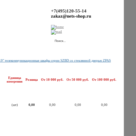
+7(495)120-55-14
zakaz@nets-shop.ru
(Ваша корзина пуста.)
19" телекоммуникационные шкафы серии SZBD со стеклянной дверью ZPAS
Единица
Розница
От 10 000 руб.
От 50 000 руб.
От 100 000 руб.
измерения
(шт)
0,00
0,00
0,00
0,00