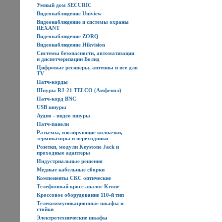
Умный дом SECURIC
Видеонаблюдение Uniview
Видеонаблюдение и системы охраны
REXANT
Видеонаблюдение ZORQ
Видеонаблюдение Hikvision
Системы безопасности, автоматизации
и диспетчеризации Болид
Цифровые ресиверы, антенны и все для
TV
Патч-корды
Шнуры RJ-21 TELCO (Амфенол)
Патч-корд BNC
USB шнуры
Аудио - видео шнуры
Патч-панели
Разъемы, изолирующие колпачки,
терминаторы и переходники
Розетки, модули Keystone Jack и
проходные адаптеры
Индустриальные решения
Медные кабельные сборки
Компоненты СКС оптические
Телефонный кросс аналог Krone
Кроссовое оборудование 110-й тип
Телекоммуникационные шкафы и
стойки
Электротехнические шкафы