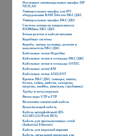
Настенные антивандальные шкафы ISP
NETLAN
Универсальные шкафы для ИТ-
оборудования RAM Telecom DKC/ДКС
Универсальные шкафы DKC/ДКС
Система контроля микроклимата
RAMklima DKC/ДКС
Блоки розеток и кабели питания
Коробные системы
Короба, лючки, колонны, розетки и
выключатели DKC/ДКС
Кабельные лотки Hyperline
Кабельные лотки и эстакады DKC/ДКС
Кабельные лотки и эстакады OSTEC
Кабельные лотки КМ
Кабельные лотки AXELENT
Крепеж DKC/ДКС (анкеры, винты,
болты, гайки, дюбели, саморезы,
шурупы, шайбы, шпильки, струбцины)
Трубы и металлорукав
Витая пара UTP и FTP
Волоконно-оптический кабель
Коаксиальный кабель
Кабель интерфейсный (RS-
422/485/232/Profi BUS)
Кабель для промышленных сетей
(Industrial Ethernet)
Кабель для видеонаблюдения
Кабель сигнальной проводки для