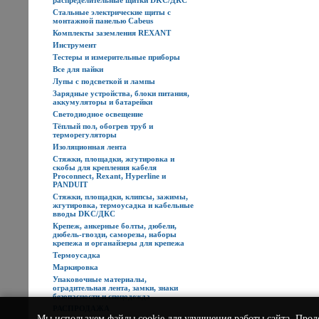
распределительные щитки DKC/ДКС
Стальные электрические щиты с
монтажной панелью Cabeus
Комплекты заземления REXANT
Инструмент
Тестеры и измерительные приборы
Все для пайки
Лупы с подсветкой и лампы
Зарядные устройства, блоки питания,
аккумуляторы и батарейки
Светодиодное освещение
Тёплый пол, обогрев труб и
терморегуляторы
Изоляционная лента
Стяжки, площадки, жгутировка и
скобы для крепления кабеля
Proconnect, Rexant, Hyperline и
PANDUIT
Стяжки, площадки, клипсы, зажимы,
жгутировка, термоусадка и кабельные
вводы DKC/ДКС
Крепеж, анкерные болты, дюбели,
дюбель-гвозди, саморезы, наборы
крепежа и органайзеры для крепежа
Термоусадка
Маркировка
Упаковочные материалы,
оградительная лента, замки, знаки
безопасности и спецодежда
РАСПРОДАЖА
Мы используем
файлы cookie
для улучшения работы сайта. Прод