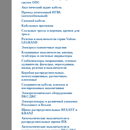
систем ОПС
Акустический аудио кабель
Провод монтажный ПГВА
(автомобильный)
Силовой кабель
Кабельные протяжки
Стальные тросы и веревки, крепеж для
троса
Розетки и выключатели серии Valena
LEGRAND
Электроустановочные изделия
Клавишные выключатели, кнопки,
тумблеры и световые индикаторы
Стабилизаторы напряжения, сетевые
удлинители, фильтры, переходники,
вилки, розетки и выключатели
Коробки распределительные,
коммутационные, распаечные,
клеммные
Соединители кабеля, клеммы и
изолированные наконечники
Электротехническое оборудование
DKC/ДКС
Электротовары в розничной упаковке
Proconnect и Rexant
Щиты распределительные REXANT и
KRANZ
Автоматические выключатели и
распределительные щитки IEK
Автоматические выключатели и