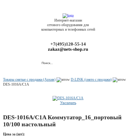
Интернет-магазин
сетового оборудования для
компьютерных и телефонных сетей
+7(495)120-55-14
zakaz@nets-shop.ru
Товары снятые с продажи (Архив)
D-LINK (снято с продажи)
DES-1016A/C1A
Увеличить
DES-1016A/C1A Коммутатор_16_портовый
10/100 настольный
Цена за (шт):