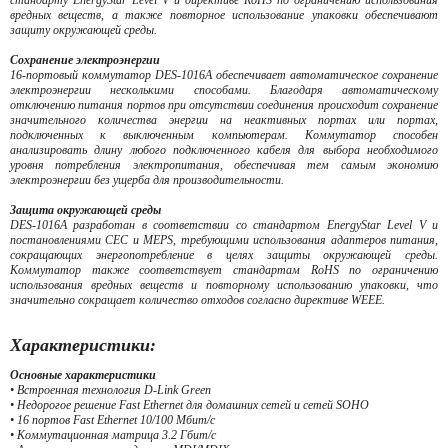
стандарту EnergyStar Level V и директиве RoHS по ограничению использования
вредных веществ, а также повторное использование упаковки обеспечивают
защиту окружающей среды.
Сохранение электроэнергии
16-портовый коммутатор DES-1016A обеспечивает автоматическое сохранение
электроэнергии несколькими способами. Благодаря автоматическому
отключению питания портов при отсутствии соединения происходит сохранение
значительного количества энергии на неактивных портах или портах,
подключенных к выключенным компьютерам. Коммутатор способен
анализировать длину любого подключенного кабеля для выбора необходимого
уровня потребления электропитания, обеспечивая тем самым экономию
электроэнергии без ущерба для производительности.
Защита окружающей среды
DES-1016A разработан в соответствии со стандартом EnergyStar Level V и
постановлениями CEC и MEPS, требующими использования адаптеров питания,
сокращающих энергопотребление в целях защиты окружающей среды.
Коммутатор также соответствует стандартам RoHS по ограничению
использования вредных веществ и повторному использованию упаковки, что
значительно сокращает количество отходов согласно директиве WEEE.
Характеристики:
Основные характеристики
• Встроенная технология D-Link Green
• Недорогое решение Fast Ethernet для домашних сетей и сетей SOHO
• 16 портов Fast Ethernet 10/100 Мбит/с
• Коммутационная матрица 3.2 Гбит/с