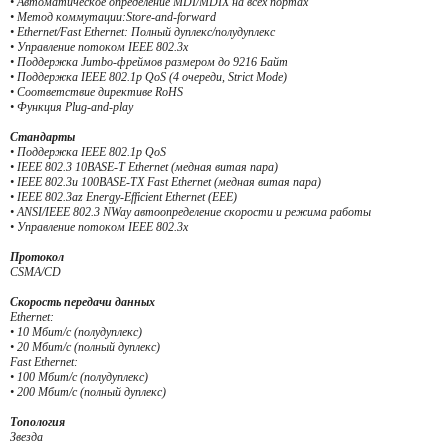
• Автоматическое определение MDI/MDIX на всех портах
• Метод коммутации:Store-and-forward
• Ethernet/Fast Ethernet: Полный дуплекс/полудуплекс
• Управление потоком IEEE 802.3x
• Поддержка Jumbo-фреймов размером до 9216 Байт
• Поддержка IEEE 802.1p QoS (4 очереди, Strict Mode)
• Соответствие директиве RoHS
• Функция Plug-and-play
Стандарты
• Поддержка IEEE 802.1p QoS
• IEEE 802.3 10BASE-T Ethernet (медная витая пара)
• IEEE 802.3u 100BASE-TX Fast Ethernet (медная витая пара)
• IEEE 802.3az Energy-Efficient Ethernet (EEE)
• ANSI/IEEE 802.3 NWay автоопределение скорости и режима работы
• Управление потоком IEEE 802.3х
Протокол
CSMA/CD
Скорость передачи данных
Ethernet:
• 10 Мбит/с (полудуплекс)
• 20 Мбит/с (полный дуплекс)
Fast Ethernet:
• 100 Мбит/с (полудуплекс)
• 200 Мбит/с (полный дуплекс)
Топология
Звезда