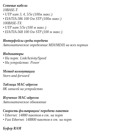
Сетевые кабели
10BASE-T:
• UTP кат 3, 4, 5/5e (100м макс.)
• EIA/TIA-586 100 Ом STP (100м макс.)
100BASE-TX:
• UTP кат 5/5e (100 м макс.)
• EIA/TIA-568 100 Ом STP (100 м макс.)
Интерфейсы среды передачи
Автоматическое определение MDI/MDIX на всех портах
Индикаторы
• На порт: Link/Activity/Speed
• На устройство: Power
Метод коммутации
Store-and-forward
Таблица MAC-адресов
8K записей на устройство
Изучение MAC-адресов
Автоматическое обновление
Скорость фильтрации/ передачи пакетов
• Ethernet: 14880 пакетов в сек. на порт
• Fast Ethernet: 148800 пакетов в сек. на порт
Буфер RAM