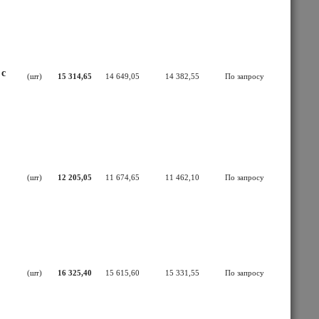
 с
(шт)
15 314,65
14 649,05
14 382,55
По запросу
(шт)
12 205,05
11 674,65
11 462,10
По запросу
(шт)
16 325,40
15 615,60
15 331,55
По запросу