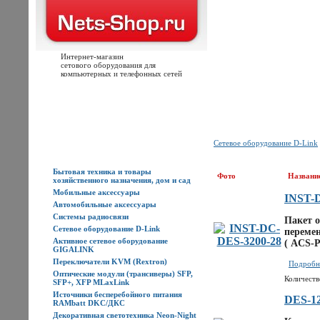
Интернет-магазин
сетового оборудования для
компьютерных и телефонных сетей
Главная
Каталог товаров
Новости
Доставка
Оплата
Контакты
Сетевое оборудование D-Link
Каталог товаров
Бытовая техника и товары
Фото
Названи
хозяйственного назначения, дом и сад
Мобильные аксессуары
INST-
Автомобильные аксессуары
Системы радиосвязи
Пакет о
Сетевое оборудование D-Link
перемен
Активное сетевое оборудование
( ACS-
GIGALINK
Переключатели KVM (Rextron)
Подробне
Оптические модули (трансиверы) SFP,
Количеств
SFP+, XFP MLaxLink
Источники бесперебойного питания
DES-1
RAMbatt DKC/ДКС
Декоративная светотехника Neon-Night