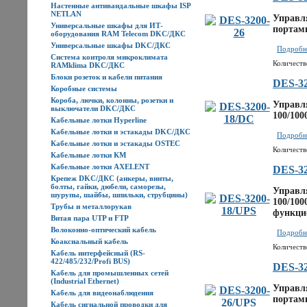
Настенные антивандальные шкафы ISP
NETLAN
Управля
Универсальные шкафы для ИТ-
портам
оборудования RAM Telecom DKC/ДКС
Универсальные шкафы DKC/ДКС
Подробне
Система контроля микроклимата
Количеств
RAMklima DKC/ДКС
Блоки розеток и кабели питания
DES-3
Коробные системы
Короба, лючки, колонны, розетки и
Управля
выключатели DKC/ДКС
100/100
Кабельные лотки Hyperline
Кабельные лотки и эстакады DKC/ДКС
Подробне
Кабельные лотки и эстакады OSTEC
Количеств
Кабельные лотки КМ
Кабельные лотки AXELENT
DES-32
Крепеж DKC/ДКС (анкеры, винты,
болты, гайки, дюбели, саморезы,
Управля
шурупы, шайбы, шпильки, струбцины)
100/100
Трубы и металлорукав
функци
Витая пара UTP и FTP
Волоконно-оптический кабель
Подробне
Коаксиальный кабель
Количеств
Кабель интерфейсный (RS-
422/485/232/Profi BUS)
DES-32
Кабель для промышленных сетей
(Industrial Ethernet)
Управля
Кабель для видеонаблюдения
портами
Кабель сигнальной проводки для