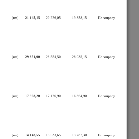
(шт)
21 145,15
20 226,05
19 858,15
По запросу
(шт)
29 851,90
28 554,50
28 035,15
По запросу
(шт)
17 958,20
17 176,90
16 864,90
По запросу
(шт)
14 148,55
13 533,65
13 287,30
По запросу