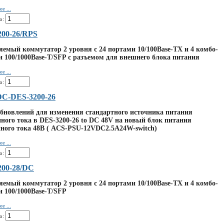
е ...
о:
00-26/RPS
емый коммутатор 2 уровня с 24 портами 10/100Base-TX и 4 комбо-
 100/1000Base-T/SFP с разъемом для внешнего блока питания
е ...
о:
DC-DES-3200-26
бновлений для изменения стандартного источника питания
ного тока в DES-3200-26 to DC 48V на новый блок питания
ного тока 48В ( ACS-PSU-12VDC2.5A24W-switch)
е ...
о:
200-28/DC
емый коммутатор 2 уровня с 24 портами 10/100Base-TX и 4 комбо-
 100/1000Base-T/SFP
е ...
о: