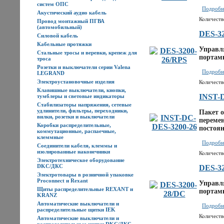
систем ОПС
Подробне
Акустический аудио кабель
Количеств
Провод монтажный ПГВА
(автомобильный)
DES-32
Силовой кабель
Кабельные протяжки
Управля
Стальные тросы и веревки, крепеж для
портами
троса
Розетки и выключатели серии Valena
Подробне
LEGRAND
Электроустановочные изделия
Количеств
Клавишные выключатели, кнопки,
INST-
тумблеры и световые индикаторы
Стабилизаторы напряжения, сетевые
удлинители, фильтры, переходники,
Пакет о
вилки, розетки и выключатели
перемен
Коробки распределительные,
постоян
коммутационные, распаечные,
клеммные
Подробне
Соединители кабеля, клеммы и
изолированные наконечники
Количеств
Электротехническое оборудование
DKC/ДКС
DES-3
Электротовары в розничной упаковке
Proconnect и Rexant
Управля
Щиты распределительные REXANT и
портами
KRANZ
Автоматические выключатели и
Подробне
распределительные щитки IEK
Количеств
Автоматические выключатели и