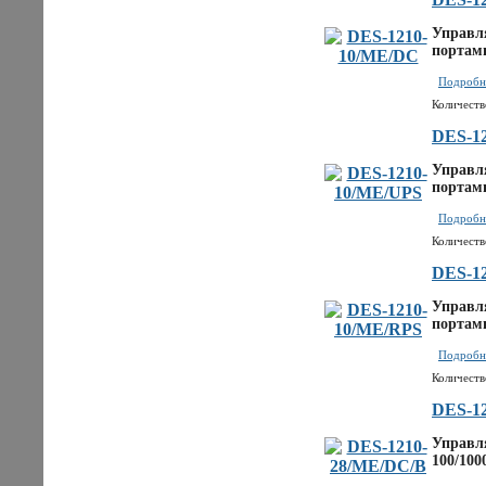
Управля
портами
Подробне
Количеств
DES-1
Управля
портами
Подробне
Количеств
DES-1
Управля
портами
Подробне
Количеств
DES-1
Управля
100/100