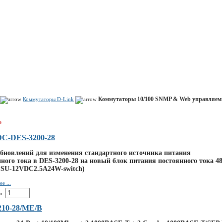
Показать корзину
Политика конфиденциальности
Политика cookie
Коммутаторы 10/100 SNMP & Web управляемы
Коммутаторы D-Link
е
DC-DES-3200-28
бновлений для изменения стандартного источника питания
ного тока в DES-3200-28 на новый блок питания постоянного тока 4
PSU-12VDC2.5A24W-switch)
е ...
о:
210-28/ME/B