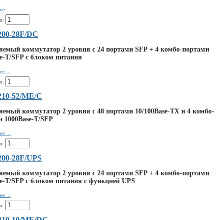
е ...
о:
200-28F/DC
яемый коммутатор 2 уровня с 24 портами SFP + 4 комбо-портами
e-T/SFP с блоком питания
е ...
о:
210-52/ME/C
емый коммутатор 2 уровня с 48 портами 10/100Base-TX и 4 комбо-
и 1000Base-T/SFP
е ...
о:
200-28F/UPS
яемый коммутатор 2 уровня с 24 портами SFP + 4 комбо-портами
e-T/SFP с блоком питания с функцией UPS
е ...
о:
210-10/ME/DC