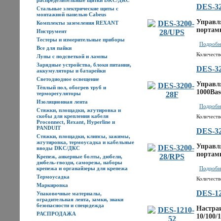
распределительные щитки DKC/ДКС
DES-32
Стальные электрические щиты с
монтажной панелью Cabeus
Управля
Комплекты заземления REXANT
портами
Инструмент
Тестеры и измерительные приборы
Подробне
Все для пайки
Количеств
Лупы с подсветкой и лампы
Зарядные устройства, блоки питания,
DES-32
аккумуляторы и батарейки
Светодиодное освещение
Управл
Тёплый пол, обогрев труб и
1000Bas
терморегуляторы
Изоляционная лента
Подробне
Стяжки, площадки, жгутировка и
скобы для крепления кабеля
Количеств
Proconnect, Rexant, Hyperline и
PANDUIT
DES-32
Стяжки, площадки, клипсы, зажимы,
жгутировка, термоусадка и кабельные
Управля
вводы DKC/ДКС
портами
Крепеж, анкерные болты, дюбели,
дюбель-гвозди, саморезы, наборы
крепежа и органайзеры для крепежа
Подробне
Термоусадка
Количеств
Маркировка
DES-12
Упаковочные материалы,
оградительная лента, замки, знаки
безопасности и спецодежда
Настраи
РАСПРОДАЖА
10/100/