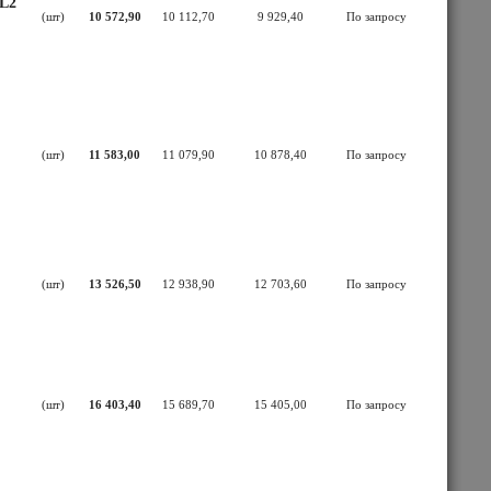
 L2
(шт)
10 572,90
10 112,70
9 929,40
По запросу
(шт)
11 583,00
11 079,90
10 878,40
По запросу
(шт)
13 526,50
12 938,90
12 703,60
По запросу
(шт)
16 403,40
15 689,70
15 405,00
По запросу