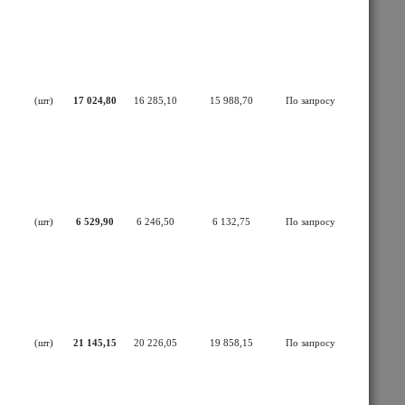
(шт)
17 024,80
16 285,10
15 988,70
По запросу
(шт)
6 529,90
6 246,50
6 132,75
По запросу
(шт)
21 145,15
20 226,05
19 858,15
По запросу