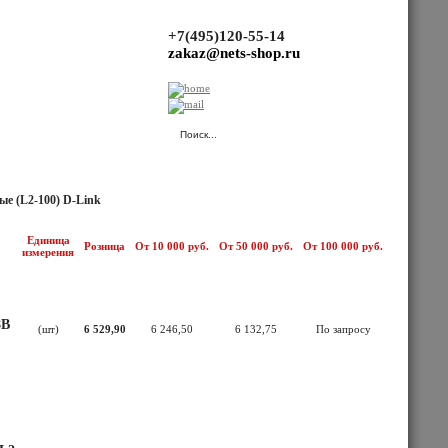
+7(495)120-55-14
zakaz@nets-shop.ru
(Ваша корзина пуста.)
е (L2-100) D-Link
Единица
Розница
От 10 000 руб.
От 50 000 руб.
От 100 000 руб.
измерения
8В
(шт)
6 529,90
6 246,50
6 132,75
По запросу