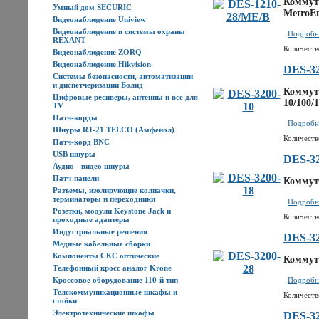
Коммута
Умный дом SECURIC
MetroEt
Видеонаблюдение Uniview
Видеонаблюдение и системы охраны
Подробне
REXANT
Количеств
Видеонаблюдение ZORQ
Видеонаблюдение Hikvision
DES-32
Системы безопасности, автоматизации
и диспетчеризации Болид
Коммута
Цифровые ресиверы, антенны и все для
10/100/
TV
Патч-корды
Подробне
Шнуры RJ-21 TELCO (Амфенол)
Количеств
Патч-корд BNC
USB шнуры
DES-32
Аудио - видео шнуры
Патч-панели
Коммут
Разъемы, изолирующие колпачки,
терминаторы и переходники
Подробне
Розетки, модули Keystone Jack и
Количеств
проходные адаптеры
Индустриальные решения
DES-32
Медные кабельные сборки
Компоненты СКС оптические
Коммута
Телефонный кросс аналог Krone
Кроссовое оборудование 110-й тип
Подробне
Телекоммуникационные шкафы и
Количеств
стойки
Электротехнические шкафы
DES-32