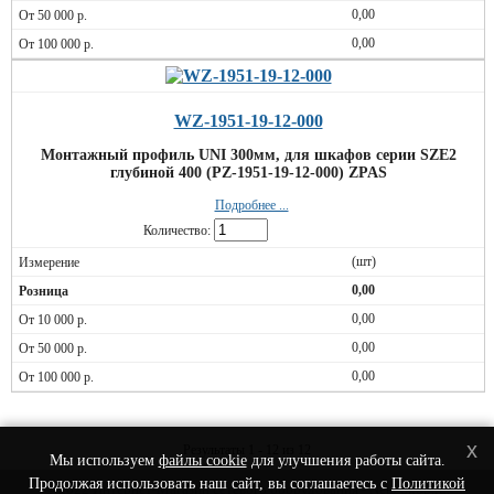
0,00
0,00
WZ-1951-19-12-000
Монтажный профиль UNI 300мм, для шкафов серии SZE2
глубиной 400 (PZ-1951-19-12-000) ZPAS
Подробнее ...
Количество:
(шт)
0,00
0,00
0,00
0,00
x
Результаты 1 - 12 из 12
Мы используем
файлы cookie
для улучшения работы сайта.
Продолжая использовать наш сайт, вы соглашаетесь с
Политикой
© 2022 Интернет-Магазин сетевого оборудования - Nets-Shop.ru.