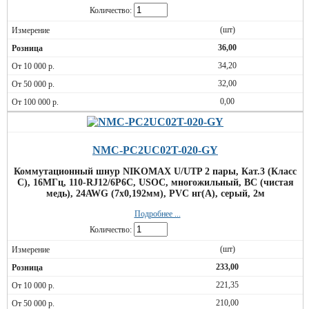
Количество:
(шт)
36,00
34,20
32,00
0,00
NMC-PC2UC02T-020-GY
Коммутационный шнур NIKOMAX U/UTP 2 пары, Кат.3 (Класс
C), 16МГц, 110-RJ12/6P6C, USOC, многожильный, BC (чистая
медь), 24AWG (7х0,192мм), PVC нг(А), серый, 2м
Подробнее ...
Количество:
(шт)
233,00
221,35
210,00