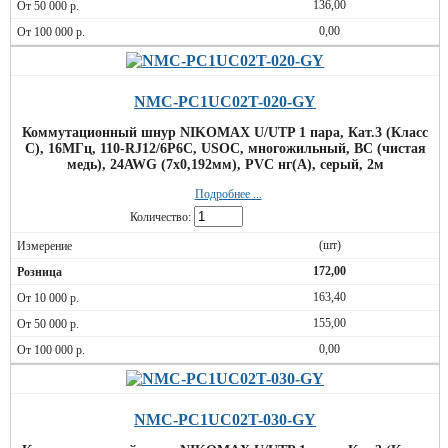
136,00
0,00
NMC-PC1UC02T-020-GY
Коммутационный шнур NIKOMAX U/UTP 1 пара, Кат.3 (Класс
C), 16МГц, 110-RJ12/6P6C, USOC, многожильный, BC (чистая
медь), 24AWG (7х0,192мм), PVC нг(А), серый, 2м
Подробнее ...
Количество:
(шт)
172,00
163,40
155,00
0,00
NMC-PC1UC02T-030-GY