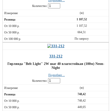
Подробнее ...
Количество:
(м)
1 107,52
1 107,52
664,51
По запросу
331-212
Гирлянда "Belt Light" 2W шаг 40 влагостойкая (100м) Neon-
Night
Подробнее ...
Количество:
(м)
748,42
748,42
449,05