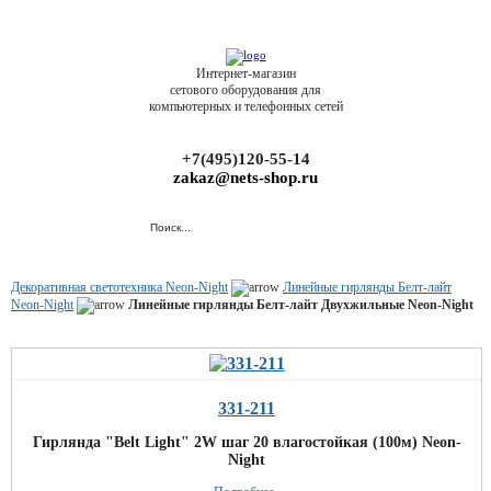
Интернет-магазин
сетового оборудования для
компьютерных и телефонных сетей
+7(495)120-55-14
zakaz@nets-shop.ru
Декоративная светотехника Neon-Night
Линейные гирлянды Белт-лайт
Neon-Night
Линейные гирлянды Белт-лайт Двухжильные Neon-Night
331-211
Гирлянда "Belt Light" 2W шаг 20 влагостойкая (100м) Neon-
Night