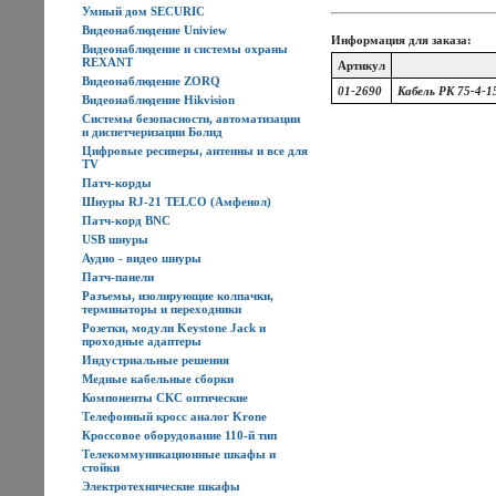
Умный дом SECURIC
Видеонаблюдение Uniview
Информация для заказа:
Видеонаблюдение и системы охраны
REXANT
Артикул
Видеонаблюдение ZORQ
01-2690
Кабель РК 75-4-15
Видеонаблюдение Hikvision
Системы безопасности, автоматизации
и диспетчеризации Болид
Цифровые ресиверы, антенны и все для
TV
Патч-корды
Шнуры RJ-21 TELCO (Амфенол)
Патч-корд BNC
USB шнуры
Аудио - видео шнуры
Патч-панели
Разъемы, изолирующие колпачки,
терминаторы и переходники
Розетки, модули Keystone Jack и
проходные адаптеры
Индустриальные решения
Медные кабельные сборки
Компоненты СКС оптические
Телефонный кросс аналог Krone
Кроссовое оборудование 110-й тип
Телекоммуникационные шкафы и
стойки
Электротехнические шкафы