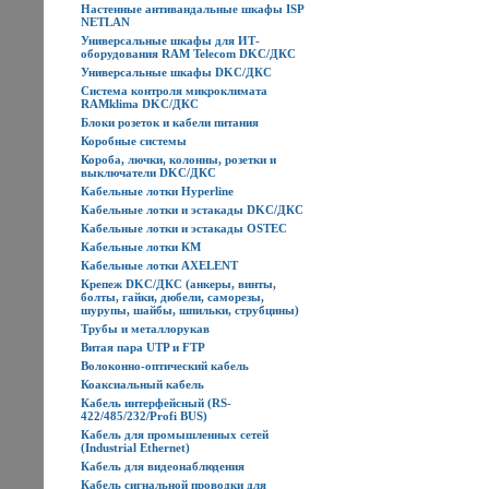
Настенные антивандальные шкафы ISP
NETLAN
Универсальные шкафы для ИТ-
оборудования RAM Telecom DKC/ДКС
Универсальные шкафы DKC/ДКС
Система контроля микроклимата
RAMklima DKC/ДКС
Блоки розеток и кабели питания
Коробные системы
Короба, лючки, колонны, розетки и
выключатели DKC/ДКС
Кабельные лотки Hyperline
Кабельные лотки и эстакады DKC/ДКС
Кабельные лотки и эстакады OSTEC
Кабельные лотки КМ
Кабельные лотки AXELENT
Крепеж DKC/ДКС (анкеры, винты,
болты, гайки, дюбели, саморезы,
шурупы, шайбы, шпильки, струбцины)
Трубы и металлорукав
Витая пара UTP и FTP
Волоконно-оптический кабель
Коаксиальный кабель
Кабель интерфейсный (RS-
422/485/232/Profi BUS)
Кабель для промышленных сетей
(Industrial Ethernet)
Кабель для видеонаблюдения
Кабель сигнальной проводки для