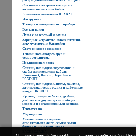
распределительные щитки DKC/ДКС
Стальные электрические щиты с
монтажной панелью Cabeus
Комплекты заземления REXANT
Инструмент
Тестеры и измерительные приборы
Все для пайки
Лупы с подсветкой и лампы
Зарядные устройства, блоки питания,
аккумуляторы и батарейки
Светодиодное освещение
Тёплый пол, обогрев труб и
терморегуляторы
Изоляционная лента
Стяжки, площадки, жгутировка и
скобы для крепления кабеля
Proconnect, Rexant, Hyperline и
PANDUIT
Стяжки, площадки, клипсы, зажимы,
жгутировка, термоусадка и кабельные
вводы DKC/ДКС
Крепеж, анкерные болты, дюбели,
дюбель-гвозди, саморезы, наборы
крепежа и органайзеры для крепежа
Термоусадка
Маркировка
Упаковочные материалы,
оградительная лента, замки, знаки
безопасности и спецодежда
РАСПРОДАЖА
Мы используем
файлы cookie
для улучшения работы сайта. Прод