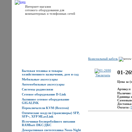
Интернет-магазин
сетового оборудования для
компьютерных и телефонных сетей
Главная
Каталог товаров
Новости
Доставка
Оплата
Контакты
Коаксиальный кабель
Каталог товаров
Бытовая техника и товары
01-26
хозяйственного назначения, дом и сад
Увеличить
Мобильные аксессуары
Цена за (
Автомобильные аксессуары
Артикул:
Системы радиосвязи
Наличие
Сетевое оборудование D-Link
Единица 
Активное сетевое оборудование
Самовыв
GIGALINK
Доставка
Оплата:
Переключатели KVM (Rextron)
Оптические модули (трансиверы) SFP,
SFP+, XFP MLaxLink
Источники бесперебойного питания
RAMbatt DKC/ДКС
Декоративная светотехника Neon-Night