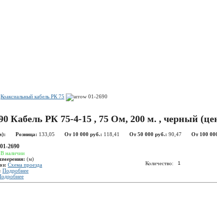
Показать корзину
Политика конфиденциальности
Политика cookie
Коаксиальный кабель РК 75
01-2690
90 Кабель РК 75-4-15 , 75 Ом, 200 м. , черный (цен
м):
Розница:
133,05
От 10 000 руб.:
118,41
От 50 000 руб.:
90,47
От 100 000
01-2690
:
В наличии
измерения:
(м)
Количество:
оз:
Схема проезда
:
Подробнее
Подробнее