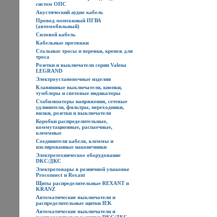
систем ОПС
Акустический аудио кабель
Провод монтажный ПГВА
(автомобильный)
Силовой кабель
Кабельные протяжки
Стальные тросы и веревки, крепеж для
троса
Розетки и выключатели серии Valena
LEGRAND
Электроустановочные изделия
Клавишные выключатели, кнопки,
тумблеры и световые индикаторы
Стабилизаторы напряжения, сетевые
удлинители, фильтры, переходники,
вилки, розетки и выключатели
Коробки распределительные,
коммутационные, распаечные,
клеммные
Соединители кабеля, клеммы и
изолированные наконечники
Электротехническое оборудование
DKC/ДКС
Электротовары в розничной упаковке
Proconnect и Rexant
Щиты распределительные REXANT и
KRANZ
Автоматические выключатели и
распределительные щитки IEK
Автоматические выключатели и