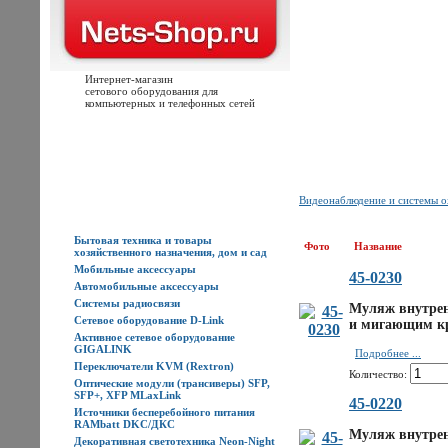
Интернет-магазин
сетового оборудования для
компьютерных и телефонных сетей
Главная
Каталог товаров
Новости
Доставка
Оплата
Контакты
Видеонаблюдение и системы
Каталог товаров
Бытовая техника и товары
Фото
Название
хозяйственного назначения, дом и сад
Мобильные аксессуары
45-0230
Автомобильные аксессуары
Системы радиосвязи
Муляж внутрен
Сетевое оборудование D-Link
и мигающим кр
Активное сетевое оборудование
GIGALINK
Подробнее ...
Переключатели KVM (Rextron)
Количество:
Оптические модули (трансиверы) SFP,
SFP+, XFP MLaxLink
45-0220
Источники бесперебойного питания
RAMbatt DKC/ДКС
Муляж внутрен
Декоративная светотехника Neon-Night