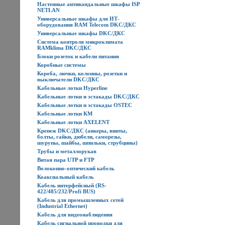
Настенные антивандальные шкафы ISP
NETLAN
Универсальные шкафы для ИТ-
оборудования RAM Telecom DKC/ДКС
Универсальные шкафы DKC/ДКС
Система контроля микроклимата
RAMklima DKC/ДКС
Блоки розеток и кабели питания
Коробные системы
Короба, лючки, колонны, розетки и
выключатели DKC/ДКС
Кабельные лотки Hyperline
Кабельные лотки и эстакады DKC/ДКС
Кабельные лотки и эстакады OSTEC
Кабельные лотки КМ
Кабельные лотки AXELENT
Крепеж DKC/ДКС (анкеры, винты,
болты, гайки, дюбели, саморезы,
шурупы, шайбы, шпильки, струбцины)
Трубы и металлорукав
Витая пара UTP и FTP
Волоконно-оптический кабель
Коаксиальный кабель
Кабель интерфейсный (RS-
422/485/232/Profi BUS)
Кабель для промышленных сетей
(Industrial Ethernet)
Кабель для видеонаблюдения
Кабель сигнальной проводки для