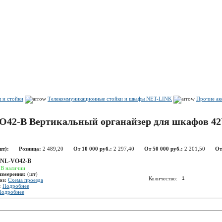
Показать корзину
Политика конфиденциальности
Политика cookie
 и стойки
Телекоммуникационные стойки и шкафы NET-LINK
Прочие акс
O42-B Вертикальный органайзер для шкафов 42
шт):
Розница:
2 489,20
От 10 000 руб.:
2 297,40
От 50 000 руб.:
2 201,50
От
NL-VO42-B
:
В наличии
измерения:
(шт)
Количество:
оз:
Схема проезда
:
Подробнее
Подробнее