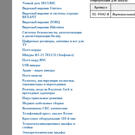
Информация для заказа:
Умный дом SECURIC
Артикул
Видеонаблюдение Uniview
Видеонаблюдение и системы охраны
NL-VO42-B
Вертикальный 
REXANT
Видеонаблюдение ZORQ
Видеонаблюдение Hikvision
Системы безопасности, автоматизации
и диспетчеризации Болид
Цифровые ресиверы, антенны и все для
TV
Патч-корды
Шнуры RJ-21 TELCO (Амфенол)
Патч-корд BNC
USB шнуры
Аудио - видео шнуры
Патч-панели
Разъемы, изолирующие колпачки,
терминаторы и переходники
Розетки, модули Keystone Jack и
проходные адаптеры
Индустриальные решения
Медные кабельные сборки
Компоненты СКС оптические
Телефонный кросс аналог Krone
Кроссовое оборудование 110-й тип
Телекоммуникационные шкафы и
стойки
Электротехнические шкафы