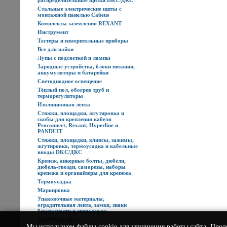
распределительные щитки DKC/ДКС
Стальные электрические щиты с
монтажной панелью Cabeus
Комплекты заземления REXANT
Инструмент
Тестеры и измерительные приборы
Все для пайки
Лупы с подсветкой и лампы
Зарядные устройства, блоки питания,
аккумуляторы и батарейки
Светодиодное освещение
Тёплый пол, обогрев труб и
терморегуляторы
Изоляционная лента
Стяжки, площадки, жгутировка и
скобы для крепления кабеля
Proconnect, Rexant, Hyperline и
PANDUIT
Стяжки, площадки, клипсы, зажимы,
жгутировка, термоусадка и кабельные
вводы DKC/ДКС
Крепеж, анкерные болты, дюбели,
дюбель-гвозди, саморезы, наборы
крепежа и органайзеры для крепежа
Термоусадка
Маркировка
Упаковочные материалы,
оградительная лента, замки, знаки
безопасности и спецодежда
РАСПРОДАЖА
Мы используем
файлы cookie
для улучшения работы сайта. Прод