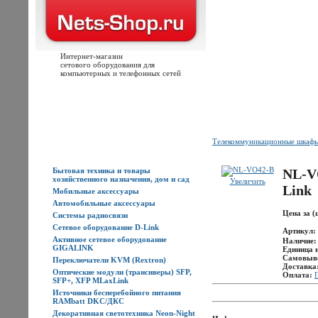
Интернет-магазин
сетового оборудования для
компьютерных и телефонных сетей
Главная
Каталог товаров
Новости
Доставка
Оплата
Контакты
Телекоммуникационные шкафы
Каталог товаров
Бытовая техника и товары
NL-V
хозяйственного назначения, дом и сад
Увеличить
Link
Мобильные аксессуары
Автомобильные аксессуары
Цена за (
Системы радиосвязи
Сетевое оборудование D-Link
Артикул:
Активное сетевое оборудование
Наличие
GIGALINK
Единица 
Самовыв
Переключатели KVM (Rextron)
Доставка
Оптические модули (трансиверы) SFP,
Оплата:
SFP+, XFP MLaxLink
Источники бесперебойного питания
RAMbatt DKC/ДКС
Декоративная светотехника Neon-Night