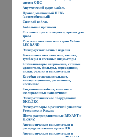
систем ОПС
Акустический аудио кабель
Провод монтажный ПГВА
(автомобильный)
Силовой кабель
Кабельные протяжки
Стальные тросы и веревки, крепеж для
троса
Розетки и выключатели серии Valena
LEGRAND
Электроустановочные изделия
Клавишные выключатели, кнопки,
тумблеры и световые индикаторы
Стабилизаторы напряжения, сетевые
удлинители, фильтры, переходники,
вилки, розетки и выключатели
Коробки распределительные,
коммутационные, распаечные,
клеммные
Соединители кабеля, клеммы и
изолированные наконечники
Электротехническое оборудование
DKC/ДКС
Электротовары в розничной упаковке
Proconnect и Rexant
Щиты распределительные REXANT и
KRANZ
Автоматические выключатели и
распределительные щитки IEK
Автоматические выключатели и