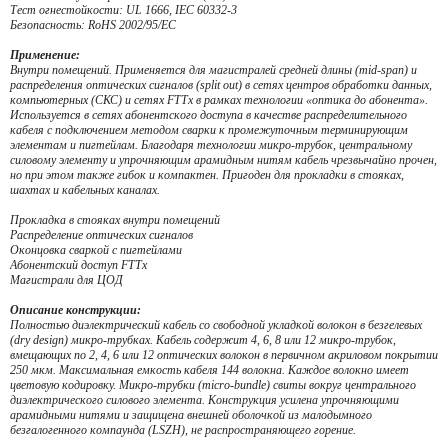
Тест огнестойкости: UL 1666, IEC 60332-3
Безопасность: RoHS 2002/95/EC
Применение:
Внутри помещений. Применяется для магистралей средней длины (mid-span) и
распределения оптических сигналов (split out) в сетях центров обработки данных,
компьютерных (СКС) и сетях FTTx в рамках технологии «оптика до абонента».
Используется в сетях абонентского доступа в качестве распределительного
кабеля с подключением методом сварки к промежуточным терминирующим
элементам и пигтейлам. Благодаря технологии микро-трубок, центральному
силовому элементу и упрочняющим арамидным нитям кабель чрезвычайно прочен,
но при этом также гибок и компактен. Пригоден для прокладки в стояках,
шахтах и кабельных каналах.
Прокладка в стояках внутри помещений
Распределение оптических сигналов
Оконцовка сваркой с пигтейлами
Абонентский доступ FTTx
Магистрали для ЦОД
Описание конструкции:
Полностью диэлектрический кабель со свободной укладкой волокон в безгелевых
(dry design) микро-трубках. Кабель содержит 4, 6, 8 или 12 микро-трубок,
вмещающих по 2, 4, 6 или 12 оптических волокон в первичном акриловом покрытии
250 мкм. Максимальная емкость кабеля 144 волокна. Каждое волокно имеет
цветовую кодировку. Микро-трубки (micro-bundle) свиты вокруг центрального
диэлектрического силового элемента. Конструкция усилена упрочняющими
арамидными нитями и защищена внешней оболочкой из малодымного
безгалогенного компаунда (LSZH), не распространяющего горение.