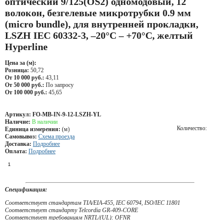
оптический 9/125(OS2) одномодовый, 12
волокон, безгелевые микротрубки 0.9 мм
(micro bundle), для внутренней прокладки,
LSZH IEC 60332-3, –20°C – +70°C, желтый
Hyperline
Цена за (м):
Розница:
50,72
От 10 000 руб.:
43,11
От 50 000 руб.:
По запросу
От 100 000 руб.:
45,65
Артикул:
FO-MB-IN-9-12-LSZH-YL
Наличие:
В наличии
Количество:
Единица измерения:
(м)
Самовывоз:
Схема проезда
Доставка:
Подробнее
Оплата:
Подробнее
Спецификация:
Соответствует стандартам TIA/EIA-455, IEC 60794, ISO/IEC 11801
Соответствует стандарту Telcordia GR-409-CORE
Соответствует требованиям NRTL/(UL): OFNR