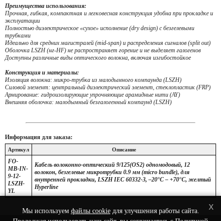
Преимущества использования:
Прочная, гибкая, компактная и легковесная конструкция удобна при прокладке и
эксплуатации
Полностью диэлектрическое «сухое» исполнение (dry design) с безгелевыми
трубками
Идеально для средних магистралей (mid-span) и распределения сигналов (split out)
Оболочка LSZH (нг-HF) не распространяет горение и не выделяет галогенов
Доступны различные виды оптического волокна, включая изгибостойкое
Конструкция и материалы:
Изоляция волокна: микро-трубка из малодымного компаунда (LSZH)
Силовой элемент: центральный диэлектрический элемент, стеклопластик (FRP)
Армирование: гидроизолирующие упрочняющие арамидные нити (AY)
Внешняя оболочка: малодымный безгалогенный компаунд (LSZH)
Информация для заказа:
Артикул
Описание
FO-
Кабель волоконно-оптический 9/125(OS2) одномодовый, 12
MB-IN-
волокон, безгелевые микротрубки 0.9 мм (micro bundle), для
9-12-
внутренней прокладки, LSZH IEC 60332-3, –20°C – +70°C, желтый
LSZH-
Hyperline
YL
x
Мы используем
файлы cookie
для улучшения работы сайта.