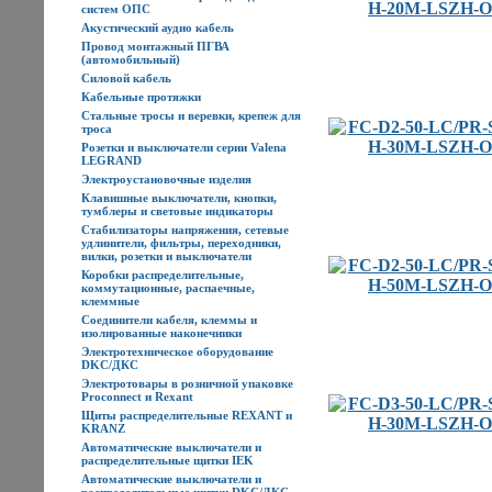
систем ОПС
Акустический аудио кабель
Провод монтажный ПГВА
(автомобильный)
Силовой кабель
Кабельные протяжки
Стальные тросы и веревки, крепеж для
троса
Розетки и выключатели серии Valena
LEGRAND
Электроустановочные изделия
Клавишные выключатели, кнопки,
тумблеры и световые индикаторы
Стабилизаторы напряжения, сетевые
удлинители, фильтры, переходники,
вилки, розетки и выключатели
Коробки распределительные,
коммутационные, распаечные,
клеммные
Соединители кабеля, клеммы и
изолированные наконечники
Электротехническое оборудование
DKC/ДКС
Электротовары в розничной упаковке
Proconnect и Rexant
Щиты распределительные REXANT и
KRANZ
Автоматические выключатели и
распределительные щитки IEK
Автоматические выключатели и