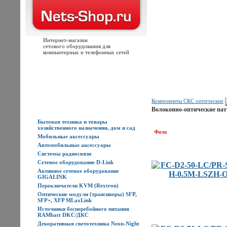
Интернет-магазин
сетового оборудования для
компьютерных и телефонных сетей
Главная
Каталог товаров
Новости
Доставка
Оплата
Контакты
Компоненты СКС оптические
Каталог товаров
Волоконно-оптические пат
Бытовая техника и товары
хозяйственного назначения, дом и сад
Фото
Мобильные аксессуары
Автомобильные аксессуары
Системы радиосвязи
Сетевое оборудование D-Link
Активное сетевое оборудование
GIGALINK
Переключатели KVM (Rextron)
Оптические модули (трансиверы) SFP,
SFP+, XFP MLaxLink
Источники бесперебойного питания
RAMbatt DKC/ДКС
Декоративная светотехника Neon-Night