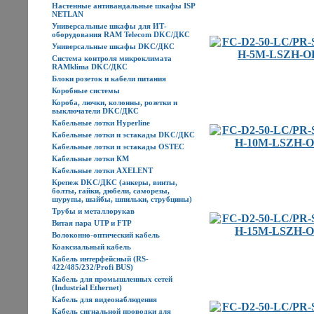
Настенные антивандальные шкафы ISP
NETLAN
Универсальные шкафы для ИТ-
оборудования RAM Telecom DKC/ДКС
Универсальные шкафы DKC/ДКС
Система контроля микроклимата
RAMklima DKC/ДКС
Блоки розеток и кабели питания
Коробные системы
Короба, лючки, колонны, розетки и
выключатели DKC/ДКС
Кабельные лотки Hyperline
Кабельные лотки и эстакады DKC/ДКС
Кабельные лотки и эстакады OSTEC
Кабельные лотки КМ
Кабельные лотки AXELENT
Крепеж DKC/ДКС (анкеры, винты,
болты, гайки, дюбели, саморезы,
шурупы, шайбы, шпильки, струбцины)
Трубы и металлорукав
Витая пара UTP и FTP
Волоконно-оптический кабель
Коаксиальный кабель
Кабель интерфейсный (RS-
422/485/232/Profi BUS)
Кабель для промышленных сетей
(Industrial Ethernet)
Кабель для видеонаблюдения
Кабель сигнальной проводки для