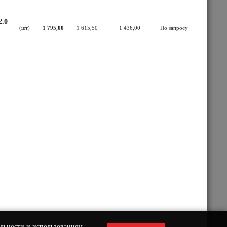
2.0
(шт)
1 795,00
1 615,50
1 436,00
По запросу
льности
и использованием