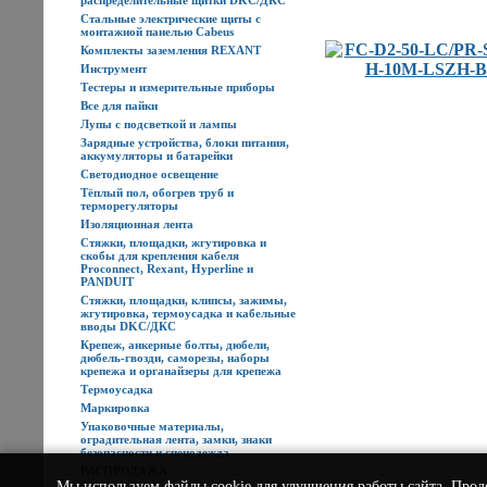
распределительные щитки DKC/ДКС
Стальные электрические щиты с
монтажной панелью Cabeus
Комплекты заземления REXANT
Инструмент
Тестеры и измерительные приборы
Все для пайки
Лупы с подсветкой и лампы
Зарядные устройства, блоки питания,
аккумуляторы и батарейки
Светодиодное освещение
Тёплый пол, обогрев труб и
терморегуляторы
Изоляционная лента
Стяжки, площадки, жгутировка и
скобы для крепления кабеля
Proconnect, Rexant, Hyperline и
PANDUIT
Стяжки, площадки, клипсы, зажимы,
жгутировка, термоусадка и кабельные
вводы DKC/ДКС
Крепеж, анкерные болты, дюбели,
дюбель-гвозди, саморезы, наборы
крепежа и органайзеры для крепежа
Термоусадка
Маркировка
Упаковочные материалы,
оградительная лента, замки, знаки
безопасности и спецодежда
РАСПРОДАЖА
Мы используем
файлы cookie
для улучшения работы сайта. Прод