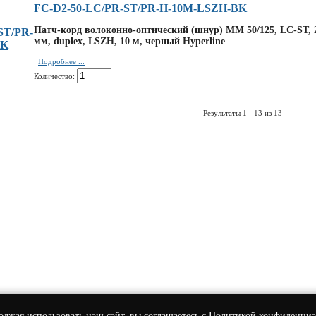
FC-D2-50-LC/PR-ST/PR-H-10M-LSZH-BK
Патч-корд волоконно-оптический (шнур) MM 50/125, LC-ST, 
мм, duplex, LSZH, 10 м, черный Hyperline
Подробнее ...
Количество:
Результаты 1 - 13 из 13
олжая использовать наш сайт, вы соглашаетесь с
Политикой конфиденциа