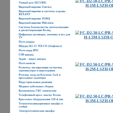
Умный дом SECURIC
Видеонаблюдение Uniview
Видеонаблюдение и системы охраны
REXANT
Видеонаблюдение ZORQ
Видеонаблюдение Hikvision
Системы безопасности, автоматизации
и диспетчеризации Болид
Цифровые ресиверы, антенны и все для
TV
Патч-корды
Шнуры RJ-21 TELCO (Амфенол)
Патч-корд BNC
USB шнуры
Аудио - видео шнуры
Патч-панели
Разъемы, изолирующие колпачки,
терминаторы и переходники
Розетки, модули Keystone Jack и
проходные адаптеры
Индустриальные решения
Медные кабельные сборки
Компоненты СКС оптические
Телефонный кросс аналог Krone
Кроссовое оборудование 110-й тип
Телекоммуникационные шкафы и
стойки
Электротехнические шкафы