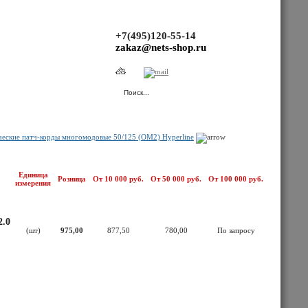
+7(495)120-55-14
zakaz@nets-shop.ru
(Ваша корзина пуста.)
еские патч-корды многомодовые 50/125 (OM2) Hyperline
Единица
Розница
От 10 000 руб.
От 50 000 руб.
От 100 000 руб.
измерения
2.0
(шт)
975,00
877,50
780,00
По запросу