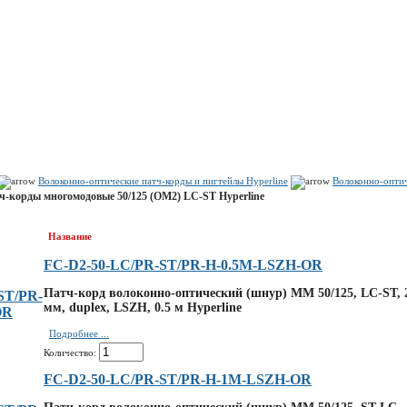
Показать корзину
Политика конфиденциальности
Политика cookie
Волоконно-оптические патч-корды и пигтейлы Hyperline
Волоконно-оптич
ч-корды многомодовые 50/125 (OM2) LC-ST Hyperline
Название
FC-D2-50-LC/PR-ST/PR-H-0.5M-LSZH-OR
Патч-корд волоконно-оптический (шнур) MM 50/125, LC-ST, 
мм, duplex, LSZH, 0.5 м Hyperline
Подробнее ...
Количество:
FC-D2-50-LC/PR-ST/PR-H-1M-LSZH-OR