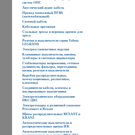
систем ОПС
Акустический аудио кабель
Провод монтажный ПГВА
(автомобильный)
Силовой кабель
Кабельные протяжки
Стальные тросы и веревки, крепеж для
троса
Розетки и выключатели серии Valena
LEGRAND
Электроустановочные изделия
Клавишные выключатели, кнопки,
тумблеры и световые индикаторы
Стабилизаторы напряжения, сетевые
удлинители, фильтры, переходники,
вилки, розетки и выключатели
Коробки распределительные,
коммутационные, распаечные,
клеммные
Соединители кабеля, клеммы и
изолированные наконечники
Электротехническое оборудование
DKC/ДКС
Электротовары в розничной упаковке
Proconnect и Rexant
Щиты распределительные REXANT и
KRANZ
Автоматические выключатели и
распределительные щитки IEK
Автоматические выключатели и