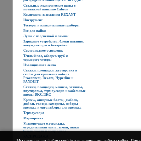
распределительные щитки DKC/ДКС
Стальные электрические щиты с
монтажной панелью Cabeus
Комплекты заземления REXANT
Инструмент
Тестеры и измерительные приборы
Все для пайки
Лупы с подсветкой и лампы
Зарядные устройства, блоки питания,
аккумуляторы и батарейки
Светодиодное освещение
Тёплый пол, обогрев труб и
терморегуляторы
Изоляционная лента
Стяжки, площадки, жгутировка и
скобы для крепления кабеля
Proconnect, Rexant, Hyperline и
PANDUIT
Стяжки, площадки, клипсы, зажимы,
жгутировка, термоусадка и кабельные
вводы DKC/ДКС
Крепеж, анкерные болты, дюбели,
дюбель-гвозди, саморезы, наборы
крепежа и органайзеры для крепежа
Термоусадка
Маркировка
Упаковочные материалы,
оградительная лента, замки, знаки
безопасности и спецодежда
РАСПРОДАЖА
Мы используем
файлы cookie
для улучшения работы сайта. Прод