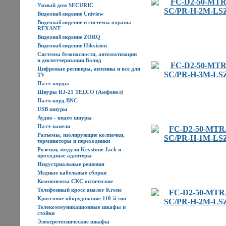
Умный дом SECURIC
Видеонаблюдение Uniview
Видеонаблюдение и системы охраны
REXANT
Видеонаблюдение ZORQ
Видеонаблюдение Hikvision
Системы безопасности, автоматизации
и диспетчеризации Болид
Цифровые ресиверы, антенны и все для
TV
Патч-корды
Шнуры RJ-21 TELCO (Амфенол)
Патч-корд BNC
USB шнуры
Аудио - видео шнуры
Патч-панели
Разъемы, изолирующие колпачки,
терминаторы и переходники
Розетки, модули Keystone Jack и
проходные адаптеры
Индустриальные решения
Медные кабельные сборки
Компоненты СКС оптические
Телефонный кросс аналог Krone
Кроссовое оборудование 110-й тип
Телекоммуникационные шкафы и
стойки
Электротехнические шкафы