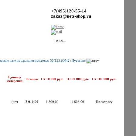
+7(495)120-55-14
zakaz@nets-shop.ru
(Ваша корзина пуста.)
еские патч-корды многомодовые 50/125 (OM2) Hyperline
Единица
Розница
От 10 000 руб.
От 50 000 руб.
От 100 000 руб.
измерения
(шт)
2 010,00
1 809,00
1 608,00
По запросу