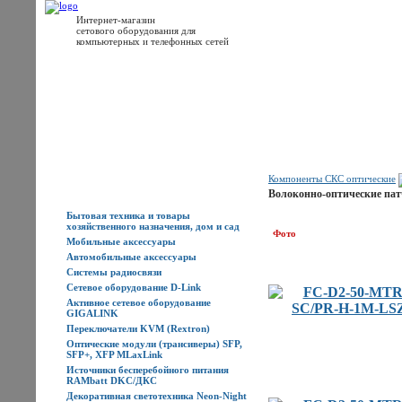
Интернет-магазин
сетового оборудования для
компьютерных и телефонных сетей
Главная
Каталог товаров
Новости
Доставка
Оплата
Контакты
Компоненты СКС оптические
Каталог товаров
Волоконно-оптические пат
Бытовая техника и товары
хозяйственного назначения, дом и сад
Фото
Мобильные аксессуары
Автомобильные аксессуары
Системы радиосвязи
Сетевое оборудование D-Link
Активное сетевое оборудование
GIGALINK
Переключатели KVM (Rextron)
Оптические модули (трансиверы) SFP,
SFP+, XFP MLaxLink
Источники бесперебойного питания
RAMbatt DKC/ДКС
Декоративная светотехника Neon-Night