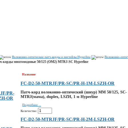
Показать корзину
Политика конфиденциальности
Политика cookie
Волоконно-оптические патч-корды и пигтейлы Hyperline
Волоконно-оптич
ч-корды многомодовые 50/125 (OM2) MTRJ-SC Hyperline
Название
FC-D2-50-MTRJF/PR-SC/PR-H-1M-LSZH-OR
Патч-корд волоконно-оптический (шнур) MM 50/125, SC-
MTRJ(мама), duplex, LSZH, 1 м Hyperline
Подробнее ...
Количество:
FC-D2-50-MTRJF/PR-SC/PR-H-2M-LSZH-OR