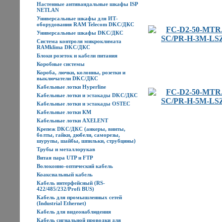
Настенные антивандальные шкафы ISP
NETLAN
Универсальные шкафы для ИТ-
оборудования RAM Telecom DKC/ДКС
Универсальные шкафы DKC/ДКС
Система контроля микроклимата
RAMklima DKC/ДКС
Блоки розеток и кабели питания
Коробные системы
Короба, лючки, колонны, розетки и
выключатели DKC/ДКС
Кабельные лотки Hyperline
Кабельные лотки и эстакады DKC/ДКС
Кабельные лотки и эстакады OSTEC
Кабельные лотки КМ
Кабельные лотки AXELENT
Крепеж DKC/ДКС (анкеры, винты,
болты, гайки, дюбели, саморезы,
шурупы, шайбы, шпильки, струбцины)
Трубы и металлорукав
Витая пара UTP и FTP
Волоконно-оптический кабель
Коаксиальный кабель
Кабель интерфейсный (RS-
422/485/232/Profi BUS)
Кабель для промышленных сетей
(Industrial Ethernet)
Кабель для видеонаблюдения
Кабель сигнальной проводки для