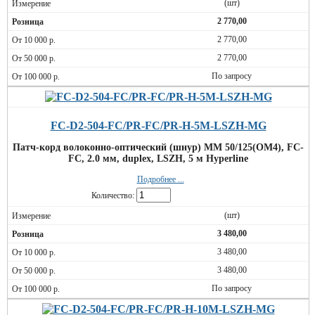
(шт)
2 770,00
2 770,00
2 770,00
По запросу
FC-D2-504-FC/PR-FC/PR-H-5M-LSZH-MG
Патч-корд волоконно-оптический (шнур) MM 50/125(OM4), FC-
FC, 2.0 мм, duplex, LSZH, 5 м Hyperline
Подробнее ...
Количество:
(шт)
3 480,00
3 480,00
3 480,00
По запросу