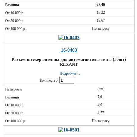
27,46
19,22
18,67
По запросу
16-0403
Разъем штекер антенны для автомагнитолы тип-3 (50шт)
REXANT
Подробнее ...
Количество:
(шт)
7,01
4,91
4,77
По запросу