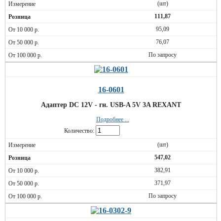
(шт)
111,87
95,09
76,07
По запросу
16-0601
Адаптер DC 12V - гн. USB-A 5V 3A REXANT
Подробнее ...
Количество:
(шт)
547,02
382,91
371,97
По запросу