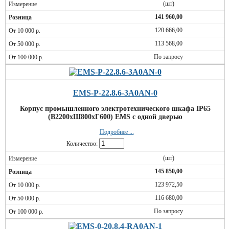
(шт)
141 960,00
120 666,00
113 568,00
По запросу
EMS-P-22.8.6-3A0AN-0
Корпус промышленного электротехнического шкафа IP65
(В2200хШ800хГ600) EMS c одной дверью
Подробнее ...
Количество:
(шт)
145 850,00
123 972,50
116 680,00
По запросу