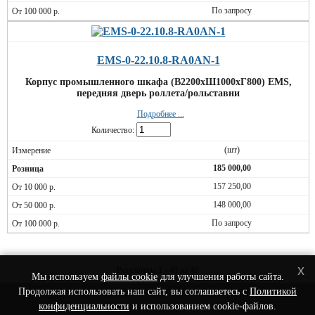
По запросу
EMS-0-22.10.8-RA0AN-1
Корпус промышленного шкафа (В2200хШ1000хГ800) EMS,
передняя дверь роллета/рольставни
Подробнее ...
Количество:
(шт)
185 000,00
157 250,00
148 000,00
По запросу
x
Результаты 1 - 40 из 40
Мы используем
файлы cookie
для улучшения работы сайта.
Продолжая использовать наш сайт, вы соглашаетесь с
Политикой
© 2022 Интернет-Магазин сетевого оборудования - Nets-Shop.ru.
конфиденциальности
и использованием cookie-файлов.