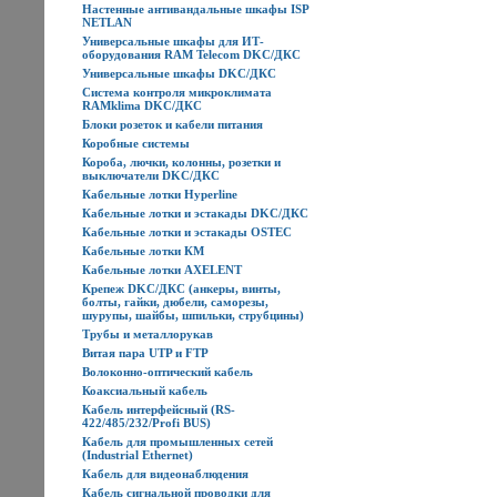
Настенные антивандальные шкафы ISP
NETLAN
Универсальные шкафы для ИТ-
оборудования RAM Telecom DKC/ДКС
Универсальные шкафы DKC/ДКС
Система контроля микроклимата
RAMklima DKC/ДКС
Блоки розеток и кабели питания
Коробные системы
Короба, лючки, колонны, розетки и
выключатели DKC/ДКС
Кабельные лотки Hyperline
Кабельные лотки и эстакады DKC/ДКС
Кабельные лотки и эстакады OSTEC
Кабельные лотки КМ
Кабельные лотки AXELENT
Крепеж DKC/ДКС (анкеры, винты,
болты, гайки, дюбели, саморезы,
шурупы, шайбы, шпильки, струбцины)
Трубы и металлорукав
Витая пара UTP и FTP
Волоконно-оптический кабель
Коаксиальный кабель
Кабель интерфейсный (RS-
422/485/232/Profi BUS)
Кабель для промышленных сетей
(Industrial Ethernet)
Кабель для видеонаблюдения
Кабель сигнальной проводки для