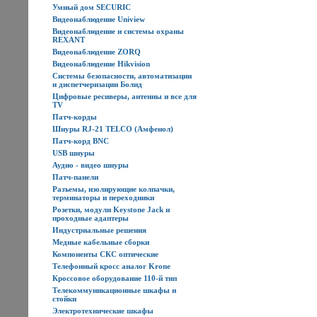
Умный дом SECURIC
Видеонаблюдение Uniview
Видеонаблюдение и системы охраны
REXANT
Видеонаблюдение ZORQ
Видеонаблюдение Hikvision
Системы безопасности, автоматизации
и диспетчеризации Болид
Цифровые ресиверы, антенны и все для
TV
Патч-корды
Шнуры RJ-21 TELCO (Амфенол)
Патч-корд BNC
USB шнуры
Аудио - видео шнуры
Патч-панели
Разъемы, изолирующие колпачки,
терминаторы и переходники
Розетки, модули Keystone Jack и
проходные адаптеры
Индустриальные решения
Медные кабельные сборки
Компоненты СКС оптические
Телефонный кросс аналог Krone
Кроссовое оборудование 110-й тип
Телекоммуникационные шкафы и
стойки
Электротехнические шкафы