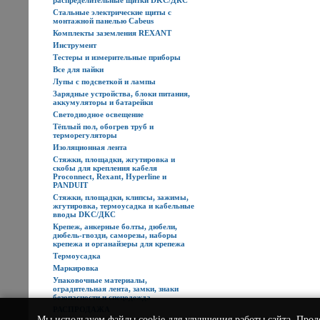
распределительные щитки DKC/ДКС
Стальные электрические щиты с
монтажной панелью Cabeus
Комплекты заземления REXANT
Инструмент
Тестеры и измерительные приборы
Все для пайки
Лупы с подсветкой и лампы
Зарядные устройства, блоки питания,
аккумуляторы и батарейки
Светодиодное освещение
Тёплый пол, обогрев труб и
терморегуляторы
Изоляционная лента
Стяжки, площадки, жгутировка и
скобы для крепления кабеля
Proconnect, Rexant, Hyperline и
PANDUIT
Стяжки, площадки, клипсы, зажимы,
жгутировка, термоусадка и кабельные
вводы DKC/ДКС
Крепеж, анкерные болты, дюбели,
дюбель-гвозди, саморезы, наборы
крепежа и органайзеры для крепежа
Термоусадка
Маркировка
Упаковочные материалы,
оградительная лента, замки, знаки
безопасности и спецодежда
РАСПРОДАЖА
Мы используем
файлы cookie
для улучшения работы сайта. Прод