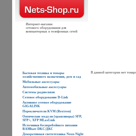
Интернет-магазин
сетового оборудования для
компьютерных и телефонных сетей
Главная
Каталог товаров
Новости
Доставка
Оплата
Контакты
Каталог товаров
В данной категории нет товар
Бытовая техника и товары
хозяйственного назначения, дом и сад
Мобильные аксессуары
Автомобильные аксессуары
Системы радиосвязи
Сетевое оборудование D-Link
Активное сетевое оборудование
GIGALINK
Переключатели KVM (Rextron)
Оптические модули (трансиверы) SFP,
SFP+, XFP MLaxLink
Источники бесперебойного питания
RAMbatt DKC/ДКС
Декоративная светотехника Neon-Night