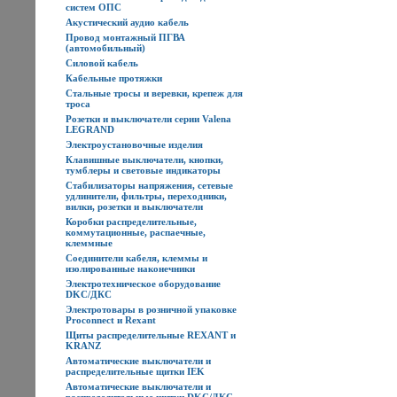
систем ОПС
Акустический аудио кабель
Провод монтажный ПГВА
(автомобильный)
Силовой кабель
Кабельные протяжки
Стальные тросы и веревки, крепеж для
троса
Розетки и выключатели серии Valena
LEGRAND
Электроустановочные изделия
Клавишные выключатели, кнопки,
тумблеры и световые индикаторы
Стабилизаторы напряжения, сетевые
удлинители, фильтры, переходники,
вилки, розетки и выключатели
Коробки распределительные,
коммутационные, распаечные,
клеммные
Соединители кабеля, клеммы и
изолированные наконечники
Электротехническое оборудование
DKC/ДКС
Электротовары в розничной упаковке
Proconnect и Rexant
Щиты распределительные REXANT и
KRANZ
Автоматические выключатели и
распределительные щитки IEK
Автоматические выключатели и