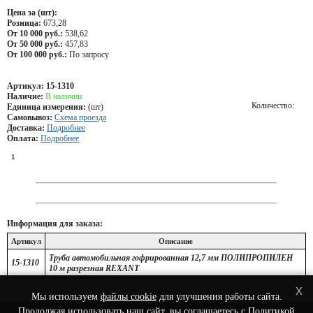
Цена за (шт):
Розница:
673,28
От 10 000 руб.:
538,62
От 50 000 руб.:
457,83
От 100 000 руб.:
По запросу
Артикул:
15-1310
Наличие:
В наличии
Количество:
Единица измерения:
(шт)
Самовывоз:
Схема проезда
Доставка:
Подробнее
Оплата:
Подробнее
Информация для заказа:
Артикул
Описание
Труба автомобильная гофрированная 12,7 мм ПОЛИПРОПИЛЕН
15-1310
10 м разрезная REXANT
x
Мы используем
файлы cookie
для улучшения работы сайта.
Продолжая использовать наш сайт, вы соглашаетесь с
Политикой