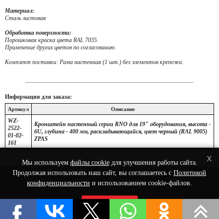
Материал:
Сталь листовая
Обработка поверхности:
Порошковая краска цвета RAL 7035.
Применение других цветов по согласованию.
Комплект поставки: Рама настенная (1 шт.) без элементов крепежа.
Информация для заказа:
Артикул
Описание
WZ-
Кронштейн настенный серии RNO для 19" оборудования, высота -
2522-
6U, глубина - 400 мм, раскладывающийся, цвет черный (RAL 9005)
01-02-
ZPAS
161
x
Мы используем
файлы cookie
для улучшения работы сайта.
Продолжая использовать наш сайт, вы соглашаетесь с
Политикой
© 2022 Интернет-Магазин сетевого оборудования - Nets-Shop.ru.
конфиденциальности
и использованием cookie-файлов.
Принять