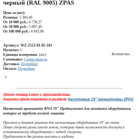
черный (RAL 9005) ZPAS
Цена за (шт):
Розница:
5 384,40
От 10 000 руб.:
4 738,27
От 50 000 руб.:
5 007,49
От 100 000 руб.:
4 845,96
Артикул:
WZ-2522-01-02-161
Наличие:
0
Количество:
Единица измерения:
(шт)
Самовывоз:
Схема проезда
Доставка:
Подробнее
Оплата:
Подробнее
Этот товар снят с производства.
Аналоги представлены в разделе
Настенные 19" кронштейны ZPAS
Настенный кронштейн RNO 19" Предназначен для монтажа оборудования,
которое не требует полной защиты
Простое и дешевое решение для инсталляции оборудования 19" на стене.
Левая сторона рамы имеет петли, которые дают возможность доступа к
установленному оборудованию с задней стороны.
Предлагается две разных высоты и глубины.