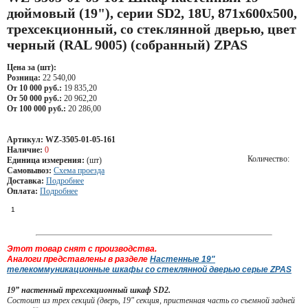
дюймовый (19"), серии SD2, 18U, 871x600х500,
трехсекционный, со стеклянной дверью, цвет
черный (RAL 9005) (собранный) ZPAS
Цена за (шт):
Розница:
22 540,00
От 10 000 руб.:
19 835,20
От 50 000 руб.:
20 962,20
От 100 000 руб.:
20 286,00
Артикул:
WZ-3505-01-05-161
Наличие:
0
Количество:
Единица измерения:
(шт)
Самовывоз:
Схема проезда
Доставка:
Подробнее
Оплата:
Подробнее
Этот товар снят с производства.
Аналоги представлены в разделе
Настенные 19"
телекоммуникационные шкафы со стеклянной дверью серые ZPAS
19” настенный трехсекционный шкаф SD2.
Состоит из трех секций (дверь, 19" секция, пристенная часть со съемной задней