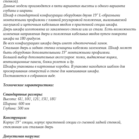
стенкой).
Данные модели производятся в пяти вариантах высоты и одного варианта
глубины и ширины.
Шкаф в стандартной конфигурации оборудован двумя 19" L-образными
монтажными профилями с плавной регулировкой положения, выламываемой
заглушкой и щеточным кабельным вводом в пристенной секции шкафа.
Дверь шкафа изготовлена из закаленного стекла или из стали. Есть возможность
изменения направления двери и положения кабельных вводов путем поворота
шкафа на 180 градусов.
Во всех конфигурациях шкафа дверь имеет одноточечный замок.
Стальная дверь и задняя стенка оснащены кабелями заземления. Шкаф может
быть оборудован дополнительными 19" монтажными профилями.
Большой выбор дополнительных аксессуаров: полки, выдвижные ящики,
вентиляционные панели, блоки розеток и др.
Шкафы упакованы в картонные коробки. В упаковке находится шаблон для
просверливания отверстий в стене для навешивания шкафа.
Поставляется в собранном виде.
Технические характеристики:
Стандартные размеры:
Высота: 6U, 10U, 12U, 15U, 18U
Ширина: 600 мм
Глубина: 500 мм
Конструкция:
Корпус 19” секции, корпус пристенной секции со съемной задней стенкой,
стеклянная или стальная дверь
Допустимая нагрузка: