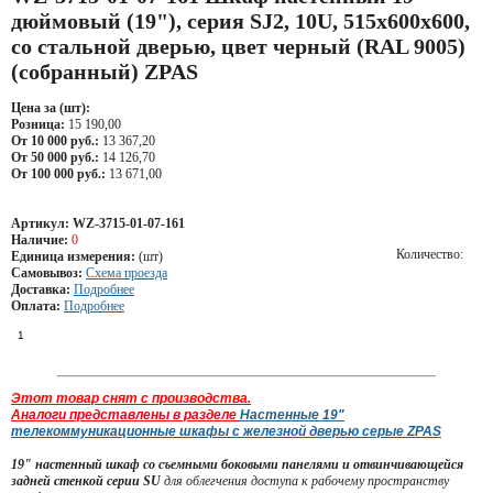
дюймовый (19"), серия SJ2, 10U, 515x600х600,
со стальной дверью, цвет черный (RAL 9005)
(собранный) ZPAS
Цена за (шт):
Розница:
15 190,00
От 10 000 руб.:
13 367,20
От 50 000 руб.:
14 126,70
От 100 000 руб.:
13 671,00
Артикул:
WZ-3715-01-07-161
Наличие:
0
Количество:
Единица измерения:
(шт)
Самовывоз:
Схема проезда
Доставка:
Подробнее
Оплата:
Подробнее
Этот товар снят с производства.
Аналоги представлены в разделе
Настенные 19"
телекоммуникационные шкафы с железной дверью серые ZPAS
19" настенный шкаф со съемными боковыми панелями и отвинчивающейся
задней стенкой серии SU
для облегчения доступа к рабочему пространству