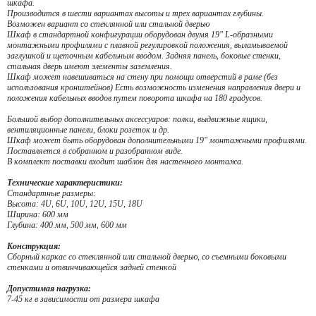
шкафа.
Производится в шести вариантах высоты и трех вариантах глубины.
Возможен вариант со стеклянной или стальной дверью
Шкаф в стандартной конфигурации оборудован двумя 19" L-образными
монтажными профилями с плавной регулировкой положения, выламываемой
заглушкой и щеточным кабельным вводом. Задняя панель, боковые стенки,
стальная дверь имеют элементы заземления.
Шкаф может навешиваться на стену при помощи отверстий в раме (без
использования кронштейнов) Есть возможность изменения направления двери и
положения кабельных вводов путем поворота шкафа на 180 градусов.
Большой выбор дополнительных аксессуаров: полки, выдвижные ящики,
вентиляционные панели, блоки розеток и др.
Шкаф может быть оборудован дополнительными 19" монтажными профилями.
Поставляется в собранном и разобранном виде.
В комплект поставки входит шаблон для настенного монтажа.
Технические характеристики:
Стандартные размеры:
Высота: 4U, 6U, 10U, 12U, 15U, 18U
Ширина: 600 мм
Глубина: 400 мм, 500 мм, 600 мм
Конструкция:
Сборный каркас со стеклянной или стальной дверью, со съемными боковыми
стенками и отвинчивающейся задней стенкой
Допустимая нагрузка:
7-45 кг в зависимости от размера шкафа