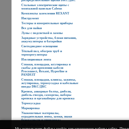
распределительные щитки DKC/ДКС
Стальные электрические щиты с
монтажной панелью Cabeus
Комплекты заземления REXANT
Инструмент
Тестеры и измерительные приборы
Все для пайки
Лупы с подсветкой и лампы
Зарядные устройства, блоки питания,
аккумуляторы и батарейки
Светодиодное освещение
Тёплый пол, обогрев труб и
терморегуляторы
Изоляционная лента
Стяжки, площадки, жгутировка и
скобы для крепления кабеля
Proconnect, Rexant, Hyperline и
PANDUIT
Стяжки, площадки, клипсы, зажимы,
жгутировка, термоусадка и кабельные
вводы DKC/ДКС
Крепеж, анкерные болты, дюбели,
дюбель-гвозди, саморезы, наборы
крепежа и органайзеры для крепежа
Термоусадка
Маркировка
Упаковочные материалы,
оградительная лента, замки, знаки
безопасности и спецодежда
РАСПРОДАЖА
Мы используем
файлы cookie
для улучшения работы сайта. Прод