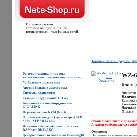
Интернет-магазин
сетового оборудования для
компьютерных и телефонных сетей
Главная
Каталог товаров
Новости
Доставка
Оплата
Контакты
Товары снятые с продажи (Ар
Каталог товаров
Бытовая техника и товары
WZ-6
хозяйственного назначения, дом и сад
Увеличить
Мобильные аксессуары
Цена за (
Автомобильные аксессуары
Артикул:
Системы радиосвязи
Наличие
Сетевое оборудование D-Link
Единица 
Активное сетевое оборудование
Самовыв
GIGALINK
Доставка
Оплата:
Переключатели KVM (Rextron)
Оптические модули (трансиверы) SFP,
Этот товар снят с произво
SFP+, XFP MLaxLink
Аналоги представлены в раз
Источники бесперебойного питания
RAMbatt DKC/ДКС
Описание:
Декоративная светотехника Neon-Night
Применяется в качестве основ