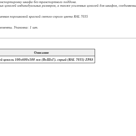
анспортировку шкафа без транспортного поддона.
ых цоколей индивидуальных размеров, а также усиленных цоколей для шкафов, соединяемы
шенная порошковой краской светло-серого цвета RAL 7035
лементы. Упаковка: 1 шт.
Описание
ой цоколь 100х600x500 мм (ВхШхГ), серый (RAL 7035) ZPAS