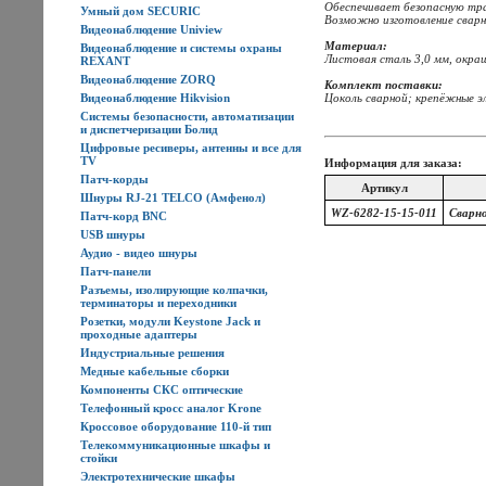
Обеспечивает безопасную тр
Умный дом SECURIC
Возможно изготовление сварн
Видеонаблюдение Uniview
Материал:
Видеонаблюдение и системы охраны
Листовая сталь 3,0 мм, окра
REXANT
Видеонаблюдение ZORQ
Комплект поставки:
Цоколь сварной; крепёжные э
Видеонаблюдение Hikvision
Системы безопасности, автоматизации
и диспетчеризации Болид
Цифровые ресиверы, антенны и все для
TV
Информация для заказа:
Патч-корды
Артикул
Шнуры RJ-21 TELCO (Амфенол)
WZ-6282-15-15-011
Сварн
Патч-корд BNC
USB шнуры
Аудио - видео шнуры
Патч-панели
Разъемы, изолирующие колпачки,
терминаторы и переходники
Розетки, модули Keystone Jack и
проходные адаптеры
Индустриальные решения
Медные кабельные сборки
Компоненты СКС оптические
Телефонный кросс аналог Krone
Кроссовое оборудование 110-й тип
Телекоммуникационные шкафы и
стойки
Электротехнические шкафы