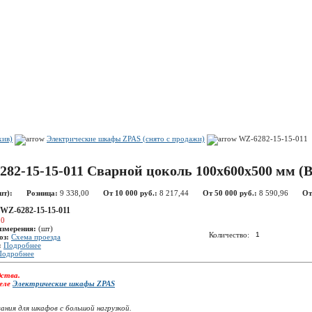
Показать корзину
Политика конфиденциальности
Политика cookie
хив)
Электрические шкафы ZPAS (снято с продажи)
WZ-6282-15-15-011
282-15-15-011 Сварной цоколь 100х600x500 мм (
шт):
Розница:
9 338,00
От 10 000 руб.:
8 217,44
От 50 000 руб.:
8 590,96
От
WZ-6282-15-15-011
:
0
измерения:
(шт)
Количество:
оз:
Схема проезда
:
Подробнее
Подробнее
дства.
деле
Электрические шкафы ZPAS
ания для шкафов с большой нагрузкой.