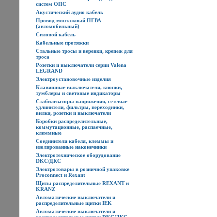
систем ОПС
Акустический аудио кабель
Провод монтажный ПГВА
(автомобильный)
Силовой кабель
Кабельные протяжки
Стальные тросы и веревки, крепеж для
троса
Розетки и выключатели серии Valena
LEGRAND
Электроустановочные изделия
Клавишные выключатели, кнопки,
тумблеры и световые индикаторы
Стабилизаторы напряжения, сетевые
удлинители, фильтры, переходники,
вилки, розетки и выключатели
Коробки распределительные,
коммутационные, распаечные,
клеммные
Соединители кабеля, клеммы и
изолированные наконечники
Электротехническое оборудование
DKC/ДКС
Электротовары в розничной упаковке
Proconnect и Rexant
Щиты распределительные REXANT и
KRANZ
Автоматические выключатели и
распределительные щитки IEK
Автоматические выключатели и