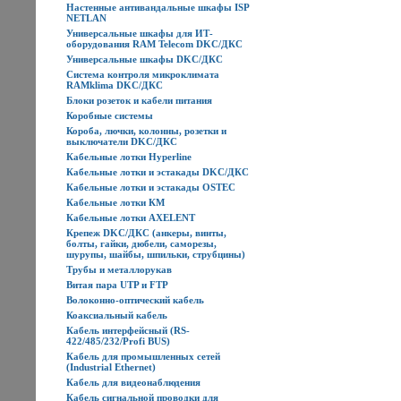
Настенные антивандальные шкафы ISP
NETLAN
Универсальные шкафы для ИТ-
оборудования RAM Telecom DKC/ДКС
Универсальные шкафы DKC/ДКС
Система контроля микроклимата
RAMklima DKC/ДКС
Блоки розеток и кабели питания
Коробные системы
Короба, лючки, колонны, розетки и
выключатели DKC/ДКС
Кабельные лотки Hyperline
Кабельные лотки и эстакады DKC/ДКС
Кабельные лотки и эстакады OSTEC
Кабельные лотки КМ
Кабельные лотки AXELENT
Крепеж DKC/ДКС (анкеры, винты,
болты, гайки, дюбели, саморезы,
шурупы, шайбы, шпильки, струбцины)
Трубы и металлорукав
Витая пара UTP и FTP
Волоконно-оптический кабель
Коаксиальный кабель
Кабель интерфейсный (RS-
422/485/232/Profi BUS)
Кабель для промышленных сетей
(Industrial Ethernet)
Кабель для видеонаблюдения
Кабель сигнальной проводки для