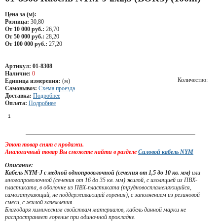
Цена за (м):
Розница:
30,80
От 10 000 руб.:
26,70
От 50 000 руб.:
28,20
От 100 000 руб.:
27,20
Артикул:
01-8308
Наличие:
0
Количество:
Единица измерения:
(м)
Самовывоз:
Схема проезда
Доставка:
Подробнее
Оплата:
Подробнее
Этот товар снят с продажи.
Аналогичный товар Вы сможете найти в разделе
Силовой кабель NYM
Описание:
Кабель NYM-J с медной однопроволочной (сечения от 1,5 до 10 кв. мм)
или
многопроволочной (сечения от 16 до 35 кв. мм) жилой, с изоляцией из ПВХ-
пластиката, в оболочке из ПВХ-пластиката (трудновоспламеняющийся,
самозатухающий, не поддерживающий горения), с заполнением из резиновой
смеси, с жилой заземления.
Благодаря химическим свойствам материалов, кабель данной марки не
распространяет горение при одиночной прокладке.