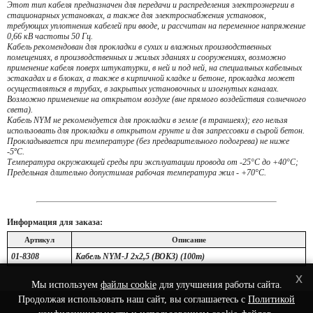
Этот тип кабеля предназначен для передачи и распределения электроэнергии в
стационарных установках, а также для электроснабжения установок,
требующих уплотнения кабелей при вводе, и рассчитан на переменное напряжение
0,66 кВ частоты 50 Гц.
Кабель рекомендован для прокладки в сухих и влажных производственных
помещениях, в производственных и жилых зданиях и сооружениях, возможно
применение кабеля поверх штукатурки, в ней и под ней, на специальных кабельных
эстакадах и в блоках, а также в кирпичной кладке и бетоне, прокладка может
осуществляться в трубах, в закрытых установочных и изогнутых каналах.
Возможно применение на открытом воздухе (вне прямого воздействия солнечного
света).
Кабель NYM не рекомендуется для прокладки в земле (в траншеях); его нельзя
использовать для прокладки в открытом грунте и для запрессовки в сырой бетон.
Прокладывается при температуре (без предварительного подогрева) не ниже
-5ºС.
Температура окружающей среды при эксплуатации провода от -25°С до +40°С;
Предельная длительно допустимая рабочая температура жил - +70°С.
Информация для заказа:
Артикул
Описание
01-8308
Кабель NYM-J 2х2,5 (ВОКЗ) (100m)
x
Мы используем
файлы cookie
для улучшения работы сайта.
Продолжая использовать наш сайт, вы соглашаетесь с
Политикой
© 2022 Интернет-Магазин сетевого оборудования - Nets-Shop.ru.