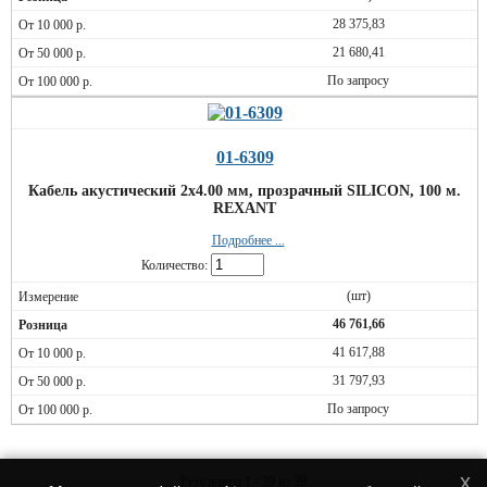
28 375,83
21 680,41
По запросу
01-6309
Кабель акустический 2х4.00 мм, прозрачный SILICON, 100 м.
REXANT
Подробнее ...
Количество:
(шт)
46 761,66
41 617,88
31 797,93
По запросу
x
Результаты 1 - 39 из 39