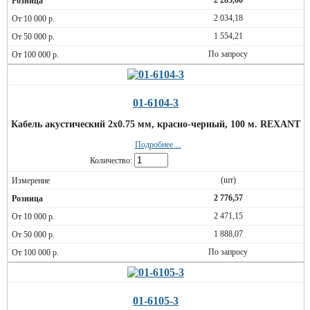
2 285,60
2 034,18
1 554,21
По запросу
01-6104-3
Кабель акустический 2х0.75 мм, красно-черный, 100 м. REXANT
Подробнее ...
Количество:
(шт)
2 776,57
2 471,15
1 888,07
По запросу
01-6105-3