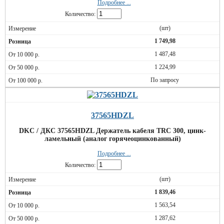
Подробнее ...
Количество:
(шт)
1 749,98
1 487,48
1 224,99
По запросу
37565HDZL
DKC / ДКС 37565HDZL Держатель кабеля TRC 300, цинк-
ламельный (аналог горячеоцинкованный)
Подробнее ...
Количество:
(шт)
1 839,46
1 563,54
1 287,62