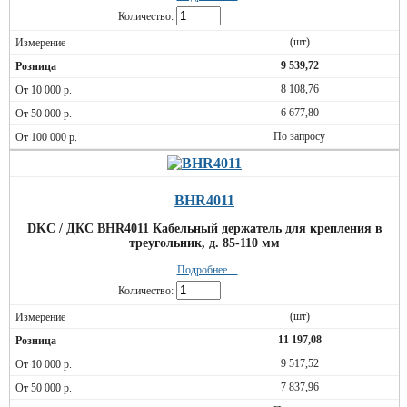
Количество:
(шт)
9 539,72
8 108,76
6 677,80
По запросу
BHR4011
DKC / ДКС BHR4011 Кабельный держатель для крепления в
треугольник, д. 85-110 мм
Подробнее ...
Количество:
(шт)
11 197,08
9 517,52
7 837,96