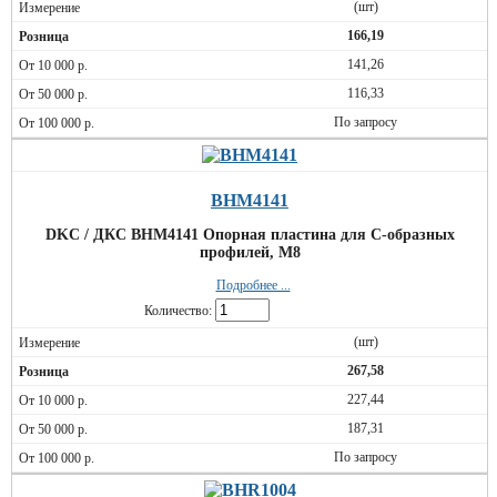
(шт)
166,19
141,26
116,33
По запросу
BHM4141
DKC / ДКС BHM4141 Опорная пластина для C-образных
профилей, M8
Подробнее ...
Количество:
(шт)
267,58
227,44
187,31
По запросу