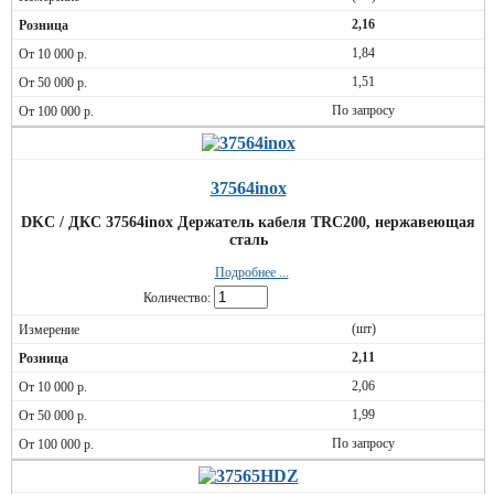
2,16
1,84
1,51
По запросу
37564inox
DKC / ДКС 37564inox Держатель кабеля TRC200, нержавеющая
сталь
Подробнее ...
Количество:
(шт)
2,11
2,06
1,99
По запросу