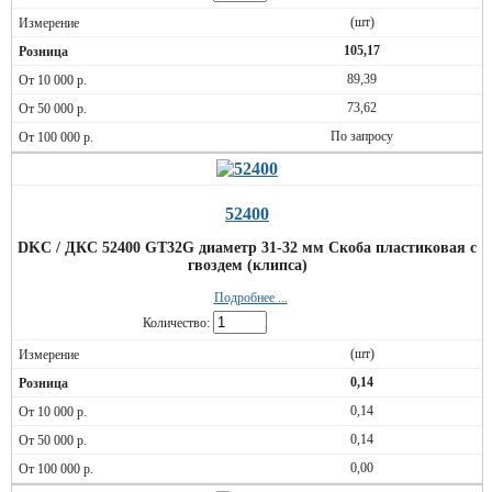
(шт)
105,17
89,39
73,62
По запросу
52400
DKC / ДКС 52400 GT32G диаметр 31-32 мм Скоба пластиковая с
гвоздем (клипса)
Подробнее ...
Количество:
(шт)
0,14
0,14
0,14
0,00