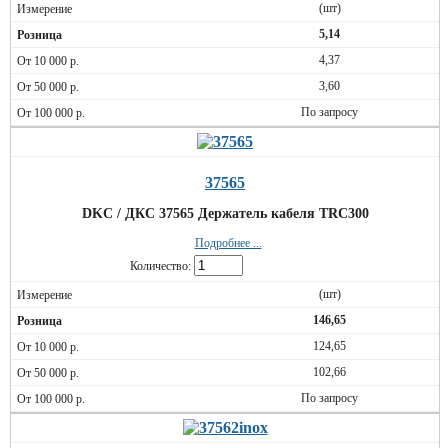
(шт)
5,14
4,37
3,60
По запросу
37565
DKC / ДКС 37565 Держатель кабеля TRC300
Подробнее ...
Количество:
(шт)
146,65
124,65
102,66
По запросу