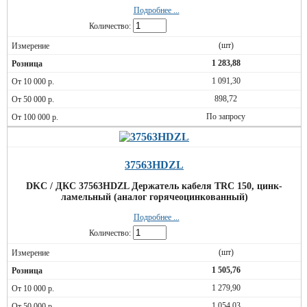
Подробнее ...
Количество:
(шт)
1 283,88
1 091,30
898,72
По запросу
37563HDZL
DKC / ДКС 37563HDZL Держатель кабеля TRC 150, цинк-
ламельный (аналог горячеоцинкованный)
Подробнее ...
Количество:
(шт)
1 505,76
1 279,90
1 054,03