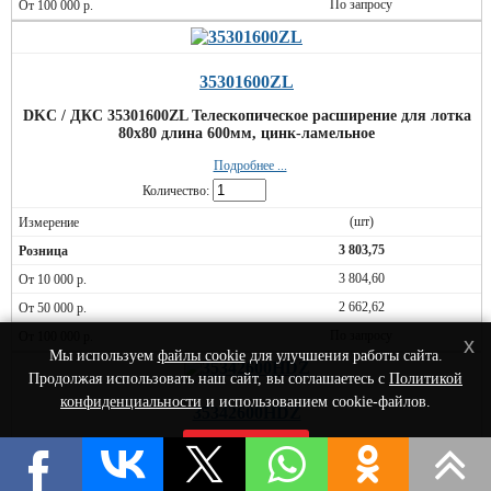
По запросу
35301600ZL
DKC / ДКС 35301600ZL Телескопическое расширение для лотка
80х80 длина 600мм, цинк-ламельное
Подробнее ...
Количество:
(шт)
3 803,75
3 804,60
2 662,62
По запросу
x
Мы используем
файлы cookie
для улучшения работы сайта.
Продолжая использовать наш сайт, вы соглашаетесь с
Политикой
конфиденциальности
и использованием cookie-файлов.
35342600HDZ
DKC / ДКС 35342600HDZ Телескопическое расширение для
Принять
лотка 150х100 длина 600мм, горячеоцинкованное