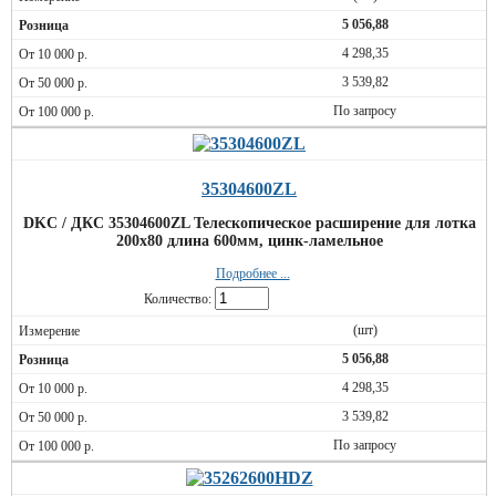
5 056,88
4 298,35
3 539,82
По запросу
35304600ZL
DKC / ДКС 35304600ZL Телескопическое расширение для лотка
200х80 длина 600мм, цинк-ламельное
Подробнее ...
Количество:
(шт)
5 056,88
4 298,35
3 539,82
По запросу