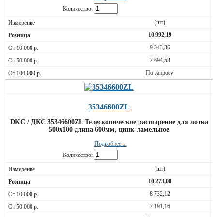
Количество:
(шт)
10 992,19
9 343,36
7 694,53
По запросу
35346600ZL
DKC / ДКС 35346600ZL Телескопическое расширение для лотка
500х100 длина 600мм, цинк-ламельное
Подробнее ...
Количество:
(шт)
10 273,08
8 732,12
7 191,16