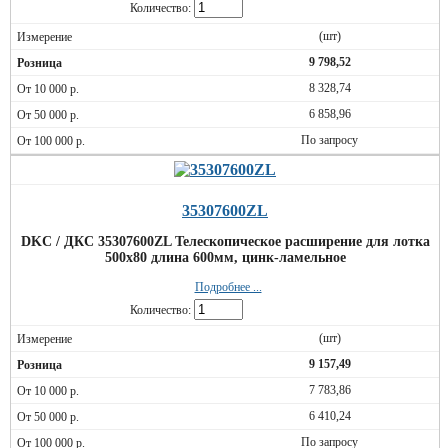
Количество:
(шт)
9 798,52
8 328,74
6 858,96
По запросу
35307600ZL
DKC / ДКС 35307600ZL Телескопическое расширение для лотка
500х80 длина 600мм, цинк-ламельное
Подробнее ...
Количество:
(шт)
9 157,49
7 783,86
6 410,24
По запросу