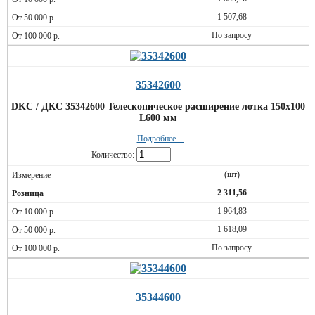
1 507,68
По запросу
35342600
DKC / ДКС 35342600 Телескопическое расширение лотка 150х100
L600 мм
Подробнее ...
Количество:
(шт)
2 311,56
1 964,83
1 618,09
По запросу
35344600