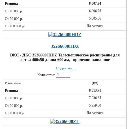
8 007,94
6 806,75
5 605,56
По запросу
35266600HDZ
DKC / ДКС 35266600HDZ Телескопическое расширение для
лотка 400х50 длина 600мм, горячеоцинкованное
Подробнее ...
Количество:
(шт)
8 513,71
7 236,65
5 959,60
По запросу