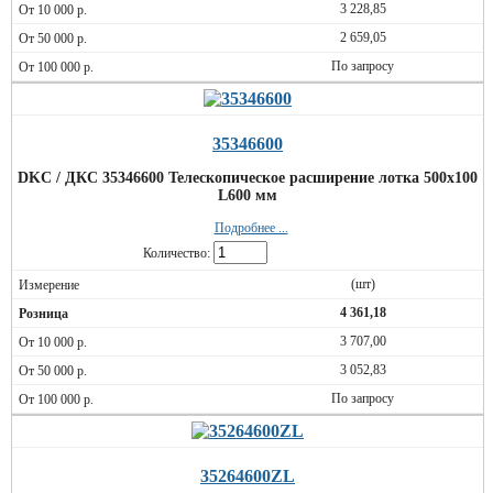
3 228,85
2 659,05
По запросу
35346600
DKC / ДКС 35346600 Телескопическое расширение лотка 500х100
L600 мм
Подробнее ...
Количество:
(шт)
4 361,18
3 707,00
3 052,83
По запросу
35264600ZL