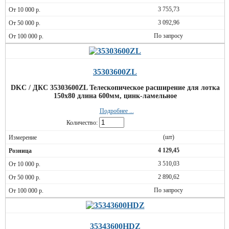
3 755,73
3 092,96
По запросу
35303600ZL
DKC / ДКС 35303600ZL Телескопическое расширение для лотка
150х80 длина 600мм, цинк-ламельное
Подробнее ...
Количество:
(шт)
4 129,45
3 510,03
2 890,62
По запросу
35343600HDZ