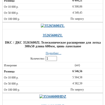
6 499,21
6 500,06
4 549,45
По запросу
35265600ZL
DKC / ДКС 35265600ZL Телескопическое расширение для лотка
300х50 длина 600мм, цинк-ламельное
Подробнее ...
Количество:
(шт)
6 546,56
5 564,58
4 582,59
По запросу