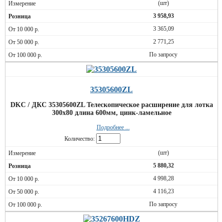
(шт)
3 958,93
3 365,09
2 771,25
По запросу
35305600ZL
DKC / ДКС 35305600ZL Телескопическое расширение для лотка
300х80 длина 600мм, цинк-ламельное
Подробнее ...
Количество:
(шт)
5 880,32
4 998,28
4 116,23
По запросу