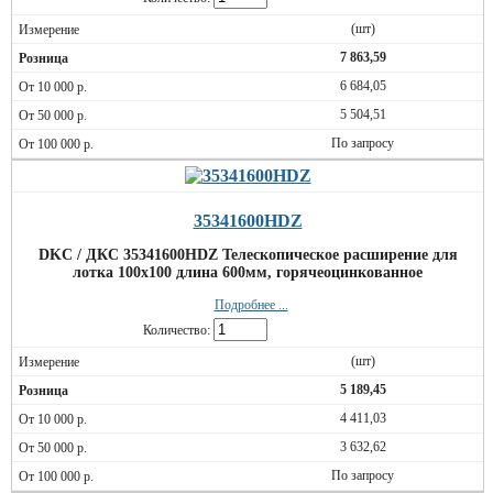
(шт)
7 863,59
6 684,05
5 504,51
По запросу
35341600HDZ
DKC / ДКС 35341600HDZ Телескопическое расширение для
лотка 100х100 длина 600мм, горячеоцинкованное
Подробнее ...
Количество:
(шт)
5 189,45
4 411,03
3 632,62
По запросу