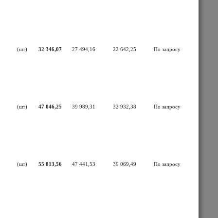
(шт)
32 346,07
27 494,16
22 642,25
По запросу
(шт)
47 046,25
39 989,31
32 932,38
По запросу
(шт)
55 813,56
47 441,53
39 069,49
По запросу