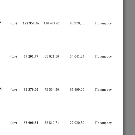
к
(шт)
129 958,36
110 464,61
90 970,85
По запросу
(шт)
77 201,77
65 621,50
54 041,24
По запросу
к
(шт)
93 570,00
79 534,50
65 499,00
По запросу
(шт)
38 600,84
32 810,71
27 020,59
По запросу