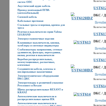
Количество
систем ОПС
Акустический аудио кабель
UST61
Провод монтажный ПГВА
(автомобильный)
DKC / Д
Силовой кабель
Кабельные протяжки
Подробнее
Стальные тросы и веревки, крепеж для
Количество
троса
Розетки и выключатели серии Valena
UST61
LEGRAND
Электроустановочные изделия
DKC / Д
Клавишные выключатели, кнопки,
тумблеры и световые индикаторы
Подробнее
Стабилизаторы напряжения, сетевые
удлинители, фильтры, переходники,
Количество
вилки, розетки и выключатели
Коробки распределительные,
UST61
коммутационные, распаечные,
клеммные
DKC / Д
Соединители кабеля, клеммы и
изолированные наконечники
Подробнее
Электротехническое оборудование
DKC/ДКС
Количество
Электротовары в розничной упаковке
Proconnect и Rexant
UST61
Щиты распределительные REXANT и
KRANZ
DKC / Д
Автоматические выключатели и
распределительные щитки IEK
Подробнее
Автоматические выключатели и
Количество