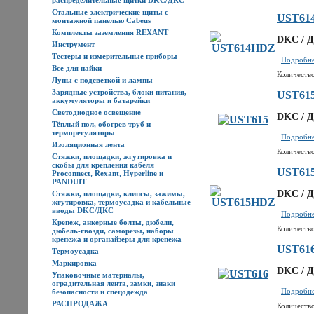
распределительные щитки DKC/ДКС
Стальные электрические щиты с
UST61
монтажной панелью Cabeus
Комплекты заземления REXANT
DKC / Д
Инструмент
Тестеры и измерительные приборы
Подробнее
Все для пайки
Количество
Лупы с подсветкой и лампы
Зарядные устройства, блоки питания,
UST61
аккумуляторы и батарейки
Светодиодное освещение
DKC / Д
Тёплый пол, обогрев труб и
терморегуляторы
Подробнее
Изоляционная лента
Количество
Стяжки, площадки, жгутировка и
скобы для крепления кабеля
UST61
Proconnect, Rexant, Hyperline и
PANDUIT
DKC / Д
Стяжки, площадки, клипсы, зажимы,
жгутировка, термоусадка и кабельные
вводы DKC/ДКС
Подробнее
Крепеж, анкерные болты, дюбели,
Количество
дюбель-гвозди, саморезы, наборы
крепежа и органайзеры для крепежа
UST61
Термоусадка
Маркировка
DKC / Д
Упаковочные материалы,
оградительная лента, замки, знаки
Подробнее
безопасности и спецодежда
РАСПРОДАЖА
Количество