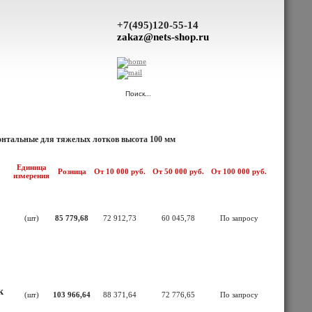
+7(495)120-55-14
zakaz@nets-shop.ru
(Ваша корзина пуста.)
онтальные для тяжелых лотков высота 100 мм
Единица
Розница
От 10 000 руб.
От 50 000 руб.
От 100 000 руб.
измерения
(шт)
85 779,68
72 912,73
60 045,78
По запросу
к
(шт)
103 966,64
88 371,64
72 776,65
По запросу