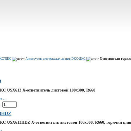
Показать корзину
Политика конфиденциальности
Политика cookie
Ответвители гориз
DKC/ДКС
Аксессуары для тяжелых лотков DKC/ДКС
3
КС USX613 Х-ответвитель листовой 100х300, R660
 ...
:
3HDZ
КС USX613HDZ Х-ответвитель листовой 100х300, R660, горячий цин
 ...