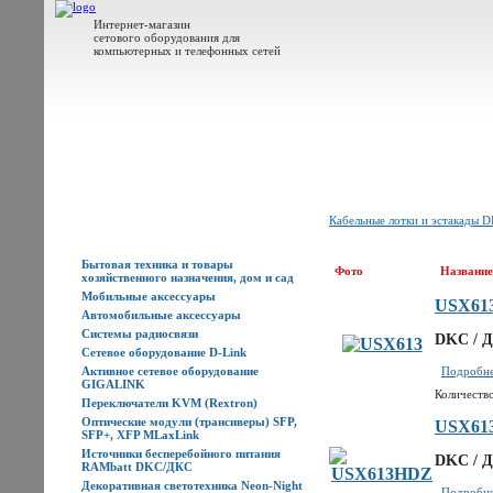
Интернет-магазин
сетового оборудования для
компьютерных и телефонных сетей
Главная
Каталог товаров
Новости
Доставка
Оплата
Контакты
Кабельные лотки и эстакады 
Каталог товаров
Бытовая техника и товары
Фото
Название
хозяйственного назначения, дом и сад
Мобильные аксессуары
USX61
Автомобильные аксессуары
Системы радиосвязи
DKC / Д
Сетевое оборудование D-Link
Активное сетевое оборудование
Подробнее
GIGALINK
Количество
Переключатели KVM (Rextron)
Оптические модули (трансиверы) SFP,
USX61
SFP+, XFP MLaxLink
Источники бесперебойного питания
DKC / Д
RAMbatt DKC/ДКС
Декоративная светотехника Neon-Night
Подробнее