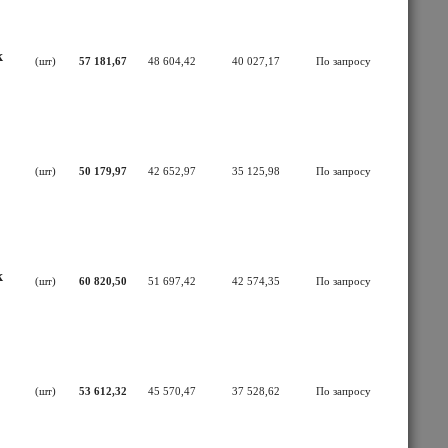
к
(шт)
57 181,67
48 604,42
40 027,17
По запросу
(шт)
50 179,97
42 652,97
35 125,98
По запросу
к
(шт)
60 820,50
51 697,42
42 574,35
По запросу
(шт)
53 612,32
45 570,47
37 528,62
По запросу