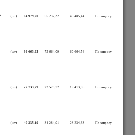
к
(шт)
64 979,20
55 232,32
45 485,44
По запросу
(шт)
86 663,63
73 664,09
60 664,54
По запросу
(шт)
27 733,79
23 573,72
19 413,65
По запросу
(шт)
40 335,19
34 284,91
28 234,63
По запросу