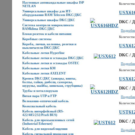
Настенные антивандальные шкафы ISP
Количество
NETLAN
Универсальные шкафы для ИТ-
USX61
оборудования RAM Telecom DKC/ДКС
Универсальные шкафы DKC/ДКС
DKC / Д
Система контроля микроклимата
RAMklima DKC/ДКС
Подробнее
Блоки розеток и кабели питания
Количество
Коробные системы
Короба, лючки, колонны, розетки и
USX61
выключатели DKC/ДКС
Кабельные лотки Hyperline
DKC / Д
Кабельные лотки и эстакады DKC/ДКС
Кабельные лотки и эстакады OSTEC
Подробнее
Кабельные лотки КМ
Количество
Кабельные лотки AXELENT
USX61
Крепеж DKC/ДКС (анкеры, винты,
болты, гайки, дюбели, саморезы,
шурупы, шайбы, шпильки, струбцины)
DKC / Д
Трубы и металлорукав
Витая пара UTP и FTP
Подробнее
Волоконно-оптический кабель
Количество
Коаксиальный кабель
Кабель интерфейсный (RS-
UST61
422/485/232/Profi BUS)
Кабель для промышленных сетей
DKC / Д
(Industrial Ethernet)
Кабель для видеонаблюдения
Подробнее
Кабель сигнальной проводки для