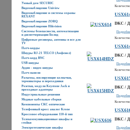
Умный дом SECURIC
Количество
Видеонаблюдение Uniview
Видеонаблюдение и системы охраны
USX61
REXANT
Видеонаблюдение ZORQ
DKC / Д
Видеонаблюдение Hikvision
Системы безопасности, автоматизации
Подробнее
и диспетчеризации Болид
Количество
Цифровые ресиверы, антенны и все для
TV
USX61
Патч-корды
Шнуры RJ-21 TELCO (Амфенол)
DKC / Д
Патч-корд BNC
USB шнуры
Подробнее
Аудио - видео шнуры
Количество
Патч-панели
Разъемы, изолирующие колпачки,
USX61
терминаторы и переходники
Розетки, модули Keystone Jack и
DKC / Д
проходные адаптеры
Индустриальные решения
Подробнее
Медные кабельные сборки
Количество
Компоненты СКС оптические
Телефонный кросс аналог Krone
USX61
Кроссовое оборудование 110-й тип
DKC / Д
Телекоммуникационные шкафы и
стойки
Электротехнические шкафы
Подробнее