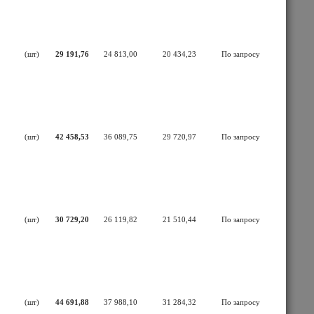
(шт)
29 191,76
24 813,00
20 434,23
По запросу
(шт)
42 458,53
36 089,75
29 720,97
По запросу
(шт)
30 729,20
26 119,82
21 510,44
По запросу
(шт)
44 691,88
37 988,10
31 284,32
По запросу