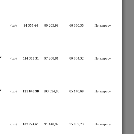
(шт)
94 357,64
80 203,99
66 050,35
По запросу
к
(шт)
114 363,31
97 208,81
80 054,32
По запросу
к
(шт)
121 640,98
103 394,83
85 148,69
По запросу
(шт)
107 224,61
91 140,92
75 057,23
По запросу