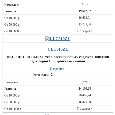
(шт)
19 602,37
16 662,01
13 721,66
По запросу
ULC610ZL
DKC / ДКС ULC610ZL Угол лестничный 45 градусов 100x1000
(для серии U5), цинк-ламельный
Подробнее ...
Количество:
(шт)
24 100,28
20 485,24
16 870,20
По запросу