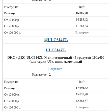
(шт)
16 805,20
14 284,42
11 763,64
По запросу
ULC614ZL
DKC / ДКС ULC614ZL Угол лестничный 45 градусов 100x400
(для серии U5), цинк-ламельный
Подробнее ...
Количество:
(шт)
17 690,82
15 037,20
12 383,57
По запросу