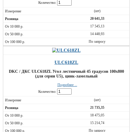
Количество:
(шт)
20 641,33
17 545,13
14 448,93
По запросу
ULC618ZL
DKC / ДКС ULC618ZL Угол лестничный 45 градусов 100x800
(для серии U5), цинк-ламельный
Подробнее ...
Количество:
(шт)
21 735,35
18 475,05
15 214,74
По запросу