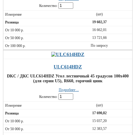
Количество:
(шт)
19 602,37
16 662,01
13 721,66
По запросу
ULC614HDZ
DKC / ДКС ULC614HDZ Угол лестничный 45 градусов 100x400
(для серии U5), R660, горячий цинк
Подробнее ...
Количество:
(шт)
17 690,82
15 037,20
12 383,57