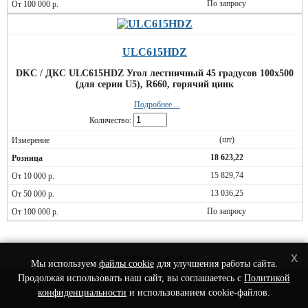
По запросу
ULC615HDZ
DKC / ДКС ULC615HDZ Угол лестничный 45 градусов 100x500
(для серии U5), R660, горячий цинк
Подробнее ...
Количество:
(шт)
18 623,22
15 829,74
13 036,25
По запросу
x
Результаты 1 - 19 из 19
Мы используем
файлы cookie
для улучшения работы сайта.
Продолжая использовать наш сайт, вы соглашаетесь с
Политикой
© 2022 Интернет-Магазин сетевого оборудования - Nets-Shop.ru.
конфиденциальности
и использованием cookie-файлов.