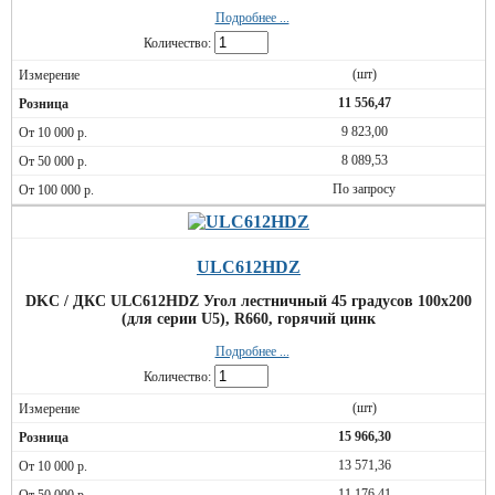
Подробнее ...
Количество:
(шт)
11 556,47
9 823,00
8 089,53
По запросу
ULC612HDZ
DKC / ДКС ULC612HDZ Угол лестничный 45 градусов 100x200
(для серии U5), R660, горячий цинк
Подробнее ...
Количество:
(шт)
15 966,30
13 571,36
11 176,41