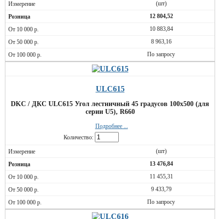
(шт)
12 804,52
10 883,84
8 963,16
По запросу
ULC615
DKC / ДКС ULC615 Угол лестничный 45 градусов 100x500 (для
серии U5), R660
Подробнее ...
Количество:
(шт)
13 476,84
11 455,31
9 433,79
По запросу