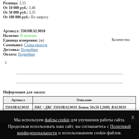
Розница:
3,55
От 10 000 руб.:
3,46
От 50 000 руб.:
3,35
От 100 000 руб.:
По запросу
Артикул:
35010RAL9010
Наличие:
В наличии
Количество:
Единица измерения:
(м)
Самовывоз:
Схема проезда
Доставка:
Подробнее
Оплата:
Подробнее
Информация для заказа:
Артикул
Описание
35010RAL9010
DKC / ДКС 35010RAL9010 Лоток 50х50 L2000, RAL9010
x
Мы используем
файлы cookie
для улучшения работы сайта.
Продолжая использовать наш сайт, вы соглашаетесь с
Политикой
© 2022 Интернет-Магазин сетевого оборудования - Nets-Shop.ru.
конфиденциальности
и использованием cookie-файлов.