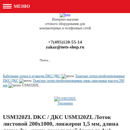
МЕНЮ
Интернет-магазин
сетового оборудования для
компьютерных и телефонных сетей
+7(495)120-55-14
zakaz@nets-shop.ru
Кабельные лотки и эстакады DKC/ДКС
Тяжелые лотки перфорированные
DKC/ДКС
Тяжелые лотки перфорированные цинк-ламельные высота 200
мм
USM320ZL
Увеличить
USM320ZL DKC / ДКС USM320ZL Лоток
листовой 200x1000, лонжерон 1,5 мм, длина