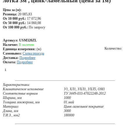
лотка 3м , цинк-ламельный (цена за 1м)
Цена за (м):
Розница:
20 085,83
От 10 000 руб.:
17 072,96
От 50 000 руб.:
14 060,08
От 100 000 руб.:
По запросу
Артикул:
USM320ZL
Наличие:
В наличии
Количество:
Единица измерения:
(м)
Самовывоз:
Схема проезда
Доставка:
Подробнее
Оплата:
Подробнее
Характкристики:
Климатическое исполнение
У1, ХЛ1, УХЛ1, УХЛ5, ОМ1
Соответствие нормам
ТУ 3449-033-47022248-2012
Ширина, мм
1000
Толщина лонжерона, мм
01.май
Материал
Цинк-ламельное покрытие
Длина, мм
3000
Т.И.З., мм2
180000