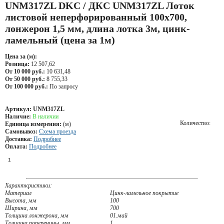
UNM317ZL DKC / ДКС UNM317ZL Лоток
листовой неперфорированный 100х700,
лонжерон 1,5 мм, длина лотка 3м, цинк-
ламельный (цена за 1м)
Цена за (м):
Розница:
12 507,62
От 10 000 руб.:
10 631,48
От 50 000 руб.:
8 755,33
От 100 000 руб.:
По запросу
Артикул:
UNM317ZL
Наличие:
В наличии
Количество:
Единица измерения:
(м)
Самовывоз:
Схема проезда
Доставка:
Подробнее
Оплата:
Подробнее
Характкристики:
Материал
Цинк-ламельное покрытие
Высота, мм
100
Ширина, мм
700
Толщина лонжерона, мм
01.май
Толщина поперечины, мм
1