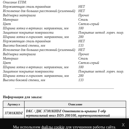
Описание ETIM:
Нержавеющая сталь травлёная
НЕТ
Исполнение для больших расстояний (усиленный)
НЕТ
Вид/марка материала
Прочее
Материал
Сталь
Цвет
Светло-серый
Ширина лотка в вертикал. направлении, мм
100
Защитное покрытие поверхности
Покрытие метод. горяч. погр.
Ширина лотка в горизонт. направлении, мм
200
Нержавеющая сталь травлёная
НЕТ
Высота боковой стенки, мм
133
Исполнение для больших расстояний (усиленный)
НЕТ
Вид/марка материала
Прочее
Материал
Сталь
Цвет
Светло-серый
Ширина лотка в вертикал. направлении, мм
100
Защитное покрытие поверхности
Покрытие метод. горяч. погр.
Ширина лотка в горизонт. направлении, мм
200
Высота боковой стенки, мм
133
Информация для заказа:
Артикул
Описание
DKC / ДКС 37381KHDZ Ответвитель-крышка Т-обр
37381KHDZ
вертикальный вниз DDS 200/100, горячеоцинкованный
x
Мы используем
файлы cookie
для улучшения работы сайта.