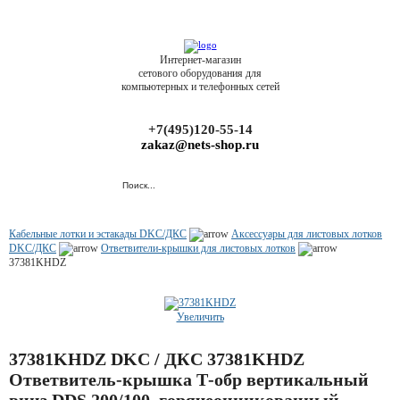
Интернет-магазин
сетового оборудования для
компьютерных и телефонных сетей
+7(495)120-55-14
zakaz@nets-shop.ru
Кабельные лотки и эстакады DKC/ДКС
Аксессуары для листовых лотков
DKC/ДКС
Ответвители-крышки для листовых лотков
37381KHDZ
Увеличить
37381KHDZ DKC / ДКС 37381KHDZ
Ответвитель-крышка Т-обр вертикальный