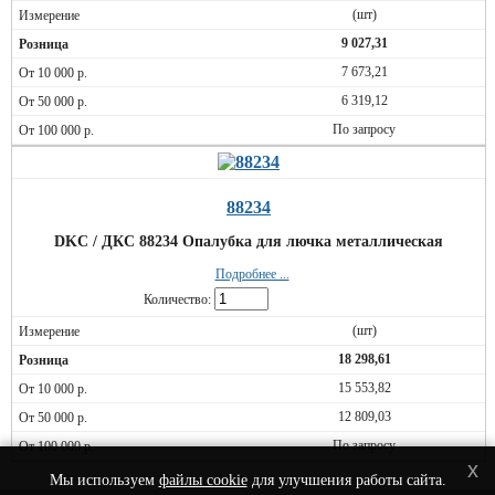
(шт)
9 027,31
7 673,21
6 319,12
По запросу
88234
DKC / ДКС 88234 Опалубка для лючка металлическая
Подробнее ...
Количество:
(шт)
18 298,61
15 553,82
12 809,03
По запросу
x
Мы используем
файлы cookie
для улучшения работы сайта.