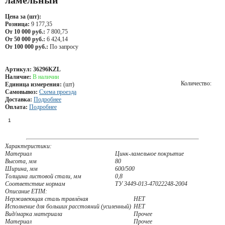
ламельный
Цена за (шт):
Розница:
9 177,35
От 10 000 руб.:
7 800,75
От 50 000 руб.:
6 424,14
От 100 000 руб.:
По запросу
Артикул:
36296KZL
Наличие:
В наличии
Количество:
Единица измерения:
(шт)
Самовывоз:
Схема проезда
Доставка:
Подробнее
Оплата:
Подробнее
Характеристики:
Материал
Цинк-ламельное покрытие
Высота, мм
80
Ширина, мм
600/500
Толщина листовой стали, мм
0,8
Соответствие нормам
ТУ 3449-013-47022248-2004
Описание ETIM:
Нержавеющая сталь травлёная
НЕТ
Исполнение для больших расстояний (усиленный)
НЕТ
Вид/марка материала
Прочее
Материал
Прочее