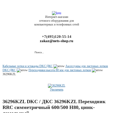
Интернет-магазин
сетового оборудования для
компьютерных и телефонных сетей
+7(495)120-55-14
zakaz@nets-shop.ru
Кабельные лотки и эстакады DKC/ДКС
Аксессуары для листовых лотков
DKC/ДКС
Переходники высота 80 мм для листовых лотков
36296KZL
Увеличить
36296KZL DKC / ДКС 36296KZL Переходник
RRC симметричный 600/500 H80, цинк-