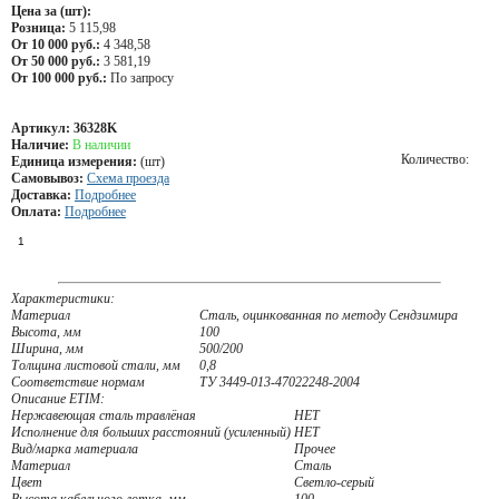
Цена за (шт):
Розница:
5 115,98
От 10 000 руб.:
4 348,58
От 50 000 руб.:
3 581,19
От 100 000 руб.:
По запросу
Артикул:
36328K
Наличие:
В наличии
Количество:
Единица измерения:
(шт)
Самовывоз:
Схема проезда
Доставка:
Подробнее
Оплата:
Подробнее
Характеристики:
Материал
Сталь, оцинкованная по методу Сендзимира
Высота, мм
100
Ширина, мм
500/200
Толщина листовой стали, мм
0,8
Соответствие нормам
ТУ 3449-013-47022248-2004
Описание ETIM:
Нержавеющая сталь травлёная
НЕТ
Исполнение для больших расстояний (усиленный)
НЕТ
Вид/марка материала
Прочее
Материал
Сталь
Цвет
Светло-серый