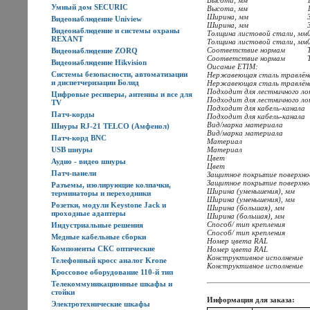
Высота, мм
Умный дом SECURIC
Высота, мм
Ширина, мм
Видеонаблюдение Uniview
Ширина, мм
Видеонаблюдение и системы охраны
Толщина листовой стали, мм
REXANT
Толщина листовой стали, мм
Соответствие нормам
Видеонаблюдение ZORQ
Соответствие нормам
Видеонаблюдение Hikvision
Оисание ETIM:
Системы безопасности, автоматизации
Нержавеющая сталь травлён
и диспетчеризации Болид
Нержавеющая сталь травлён
Подходит для лестничного л
Цифровые ресиверы, антенны и все для
Подходит для лестничного л
TV
Подходит для кабель-канала
Патч-корды
Подходит для кабель-канала
Вид/марка материала
Шнуры RJ-21 TELCO (Амфенол)
Вид/марка материала
Патч-корд BNC
Материал
USB шнуры
Материал
Цвет
Аудио - видео шнуры
Цвет
Патч-панели
Защитное покрытие поверхн
Защитное покрытие поверхн
Разъемы, изолирующие колпачки,
Ширина (уменьшения), мм
терминаторы и переходники
Ширина (уменьшения), мм
Розетки, модули Keystone Jack и
Ширина (большая), мм
проходные адаптеры
Ширина (большая), мм
Способ/ тип крепления
Индустриальные решения
Способ/ тип крепления
Медные кабельные сборки
Номер цвета RAL
Компоненты СКС оптические
Номер цвета RAL
Конструктивное исполнение
Телефонный кросс аналог Krone
Конструктивное исполнение
Кроссовое оборудование 110-й тип
Телекоммуникационные шкафы и
стойки
Информация для заказа:
Электротехнические шкафы