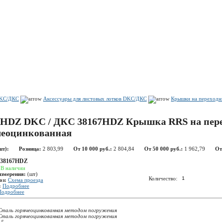
Показать корзину
Политика конфиденциальности
Политика cookie
DKC/ДКС
Аксессуары для листовых лотков DKC/ДКС
Крышки на переходни
7HDZ DKC / ДКС 38167HDZ Крышка RRS на перехо
чеоцинкованная
шт):
Розница:
2 803,99
От 10 000 руб.:
2 804,84
От 50 000 руб.:
1 962,79
От
38167HDZ
:
В наличии
измерения:
(шт)
Количество:
оз:
Схема проезда
:
Подробнее
Подробнее
Сталь горячеоцинкованная методом погружения
Сталь горячеоцинкованная методом погружения