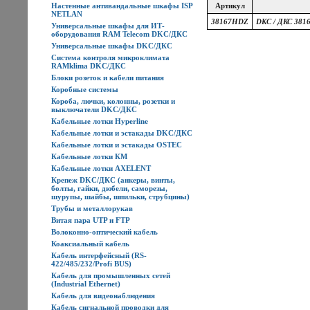
Настенные антивандальные шкафы ISP
Артикул
NETLAN
38167HDZ
DKC / ДКС 381
Универсальные шкафы для ИТ-
оборудования RAM Telecom DKC/ДКС
Универсальные шкафы DKC/ДКС
Система контроля микроклимата
RAMklima DKC/ДКС
Блоки розеток и кабели питания
Коробные системы
Короба, лючки, колонны, розетки и
выключатели DKC/ДКС
Кабельные лотки Hyperline
Кабельные лотки и эстакады DKC/ДКС
Кабельные лотки и эстакады OSTEC
Кабельные лотки КМ
Кабельные лотки AXELENT
Крепеж DKC/ДКС (анкеры, винты,
болты, гайки, дюбели, саморезы,
шурупы, шайбы, шпильки, струбцины)
Трубы и металлорукав
Витая пара UTP и FTP
Волоконно-оптический кабель
Коаксиальный кабель
Кабель интерфейсный (RS-
422/485/232/Profi BUS)
Кабель для промышленных сетей
(Industrial Ethernet)
Кабель для видеонаблюдения
Кабель сигнальной проводки для