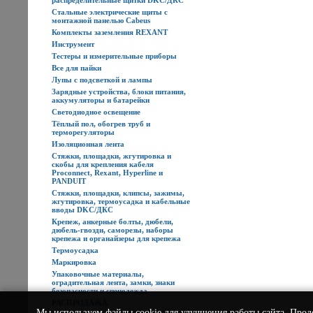
распределительные щитки DKC/ДКС
Стальные электрические щиты с
монтажной панелью Cabeus
Комплекты заземления REXANT
Инструмент
Тестеры и измерительные приборы
Все для пайки
Лупы с подсветкой и лампы
Зарядные устройства, блоки питания,
аккумуляторы и батарейки
Светодиодное освещение
Тёплый пол, обогрев труб и
терморегуляторы
Изоляционная лента
Стяжки, площадки, жгутировка и
скобы для крепления кабеля
Proconnect, Rexant, Hyperline и
PANDUIT
Стяжки, площадки, клипсы, зажимы,
жгутировка, термоусадка и кабельные
вводы DKC/ДКС
Крепеж, анкерные болты, дюбели,
дюбель-гвозди, саморезы, наборы
крепежа и органайзеры для крепежа
Термоусадка
Маркировка
Упаковочные материалы,
оградительная лента, замки, знаки
безопасности и спецодежда
РАСПРОДАЖА
Мы используем
файлы cookie
для улучшения работы сайта. Прод