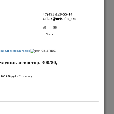
+7(495)120-55-14
zakaz@nets-shop.ru
(Ваша корзина пуста.)
ки для листовых лотков
38167HDZ
дник левостор. 300/80,
 100 000 руб.:
По запросу