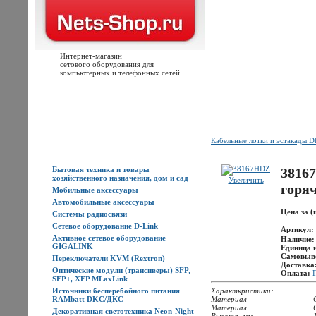
Интернет-магазин
сетового оборудования для
компьютерных и телефонных сетей
Главная
Каталог товаров
Новости
Доставка
Оплата
Контакты
Кабельные лотки и эстакады 
Каталог товаров
Бытовая техника и товары
3816
хозяйственного назначения, дом и сад
Увеличить
горя
Мобильные аксессуары
Автомобильные аксессуары
Цена за (
Системы радиосвязи
Сетевое оборудование D-Link
Артикул:
Активное сетевое оборудование
Наличие
GIGALINK
Единица 
Самовыв
Переключатели KVM (Rextron)
Доставка
Оптические модули (трансиверы) SFP,
Оплата:
SFP+, XFP MLaxLink
Источники бесперебойного питания
Характкристики:
RAMbatt DKC/ДКС
Материал
Материал
Декоративная светотехника Neon-Night