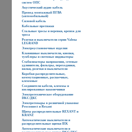
систем ОПС
Акустический аудио кабель
Провод монтажный ПГВА
(автомобильный)
Силовой кабель
Кабельные протяжки
Стальные тросы и веревки, крепеж для
троса
Розетки и выключатели серии Valena
LEGRAND
Электроустановочные изделия
Клавишные выключатели, кнопки,
тумблеры и световые индикаторы
Стабилизаторы напряжения, сетевые
удлинители, фильтры, переходники,
вилки, розетки и выключатели
Коробки распределительные,
коммутационные, распаечные,
клеммные
Соединители кабеля, клеммы и
изолированные наконечники
Электротехническое оборудование
DKC/ДКС
Электротовары в розничной упаковке
Proconnect и Rexant
Щиты распределительные REXANT и
KRANZ
Автоматические выключатели и
распределительные щитки IEK
Автоматические выключатели и