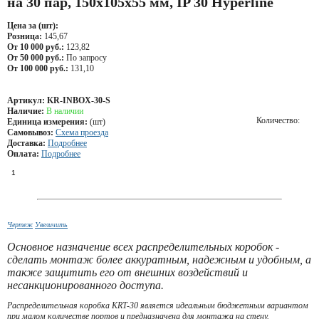
на 30 пар, 150x105x55 мм, IP 30 Hyperline
Цена за (шт):
Розница:
145,67
От 10 000 руб.:
123,82
От 50 000 руб.:
По запросу
От 100 000 руб.:
131,10
Артикул:
KR-INBOX-30-S
Наличие:
В наличии
Количество:
Единица измерения:
(шт)
Самовывоз:
Схема проезда
Доставка:
Подробнее
Оплата:
Подробнее
Чертеж
Увеличить
Основное назначение всех распределительных коробок -
сделать монтаж более аккуратным, надежным и удобным, а
также защитить его от внешних воздействий и
несанкционированного доступа.
Распределительная коробка KRT-30 является идеальным бюджетным вариантом
при малом количестве портов и предназначена для монтажа на стену.